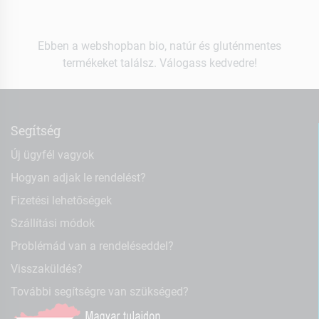
Ebben a webshopban bio, natúr és gluténmentes
termékeket találsz. Válogass kedvedre!
Segítség
Új ügyfél vagyok
Hogyan adjak le rendelést?
Fizetési lehetőségek
Szállítási módok
Problémád van a rendeléseddel?
Visszaküldés?
További segítségre van szükséged?