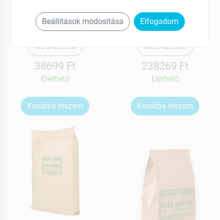
BIO KAKAÓPOR 4KG
BIO KAKAÓPOR 25KG
Beállítások módosítása
Elfogadom
MEGNÉZEM
MEGNÉZEM
38699 Ft
238269 Ft
Elérhetõ
Elérhetõ
Kosárba teszem
Kosárba teszem