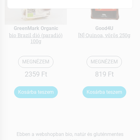
GreenMark Organic
Good4U
bio Brazil dió (paradió)
[N] Quinoa, vörös 250g
100g
MEGNÉZEM
MEGNÉZEM
2359 Ft
819 Ft
Kosárba teszem
Kosárba teszem
Ebben a webshopban bio, natúr és gluténmentes