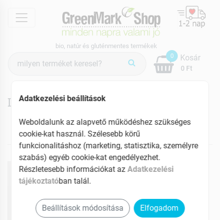
menu
bio, natúr és gluténmentes termékek
Termék
0
Kosár
keresés
0 Ft
Adatkezelési beállítások
Lédig natúr mag
Weboldalunk az alapvető működéshez szükséges
cookie-kat használ. Szélesebb körű
NEKED AJÁNLJUK
funkcionalitáshoz (marketing, statisztika, személyre
szabás) egyéb cookie-kat engedélyezhet.
Részletesebb információkat az
Adatkezelési
tájékoztató
ban talál.
Beállítások módosítása
Elfogadom