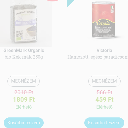
GreenMark Organic
Victoria
bio Kék mák 250g
Hámozott, egész paradicsom
MEGNÉZEM
MEGNÉZEM
2010 Ft
566 Ft
1809 Ft
459 Ft
Elérhetõ
Elérhetõ
Kosárba teszem
Kosárba teszem