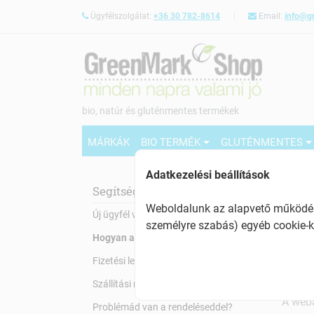
Ügyfélszolgálat:
+36 30 782-8614
Email:
info@g
bio, natúr és gluténmentes termékek
MÁRKÁK
BIO TERMÉK
GLUTÉNMENTES
Adatkezelési beállítások
Segítség
Hog
Weboldalunk az alapvető működésh
Új ügyfél vagyok
személyre szabás) egyéb cookie-k
Szeret
Hogyan adjak le rendelést?
Néhány
Fizetési lehetőségek
termé
Szállítási módok
A webá
Problémád van a rendeléseddel?