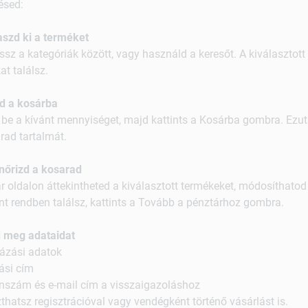
ésed:
aszd ki a terméket
sz a kategóriák között, vagy használd a keresőt. A kiválasztott 
at találsz.
d a kosárba
d be a kívánt mennyiséget, majd kattints a Kosárba gombra. Ezu
rad tartalmát.
enőrizd a kosarad
r oldalon áttekintheted a kiválasztott termékeket, módosíthatod
t rendben találsz, kattints a Tovább a pénztárhoz gombra.
d meg adataidat
ázási adatok
tási cím
nszám és e-mail cím a visszaigazoláshoz
thatsz regisztrációval vagy vendégként történő vásárlást is.