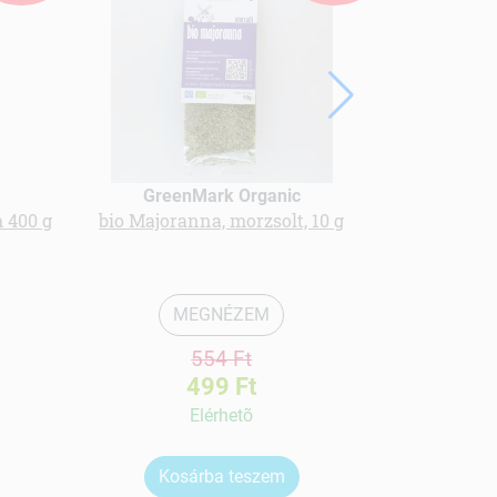
GreenMark Organic
Gree
 400 g
bio Majoranna, morzsolt, 10 g
bio Kók
MEGNÉZEM
554 Ft
499 Ft
Elérhetõ
Kosárba teszem
Ko