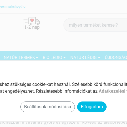
reenmarkshop.hu
Termék
keresés
NATÚR TERMÉK
BIO LÉDIG
NATÚR LÉDIG
ÚJDONSÁ
yan adjak le rendelést?
ez szükséges cookie-kat használ. Szélesebb körű funkcionalitá
at engedélyezhet. Részletesebb információkat az
Adatkezelési 
nél vásárolni webáruházunkban, de nem tudod pontosan, hogyan
 egyszerű lépésben végigvezetünk a folyamaton – így gyorsan 
Beállítások módosítása
Elfogadom
kekhez.
ruházban a vásárlás gyors és egyszerű. Kövesd az alábbi lépés