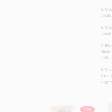
5. Vál
Jelöld
6. Vál
Lehető
7. Ell
Mielőt
kattin
8. Vis
A rend
vagy v
-10%