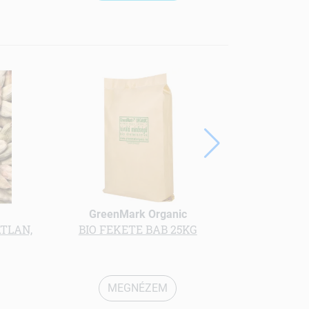
GreenMark Organic
Gree
TLAN,
BIO FEKETE BAB 25KG
bio Z
MEGNÉZEM