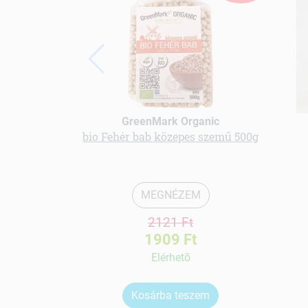
GreenMark Organic
bio Fehér bab közepes szemű 500g
MEGNÉZEM
2121 Ft
1909 Ft
Elérhetõ
Kosárba teszem