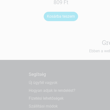
809 Ft
Kosárba teszem
Gr
Ebben a web
Segítség
Új ügyfél vagyok
Hogyan adjak le rendelést?
Fizetési lehetőségek
Szállítási módok