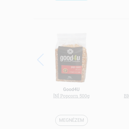
Good4U
[N] Popcorn 500g
B
MEGNÉZEM