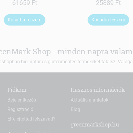
61659 Ft
25889 Ft
Kosárba teszem
Kosárba teszem
eenMark Shop - minden napra valami
shopban bio, natúr és gluténmentes termékeket találsz. Váloga
Fiókom
Hasznos információk
Bejelentkezés
Aktuális ajánlatok
Regisztráció
Blog
Elfelejtetted jelszavad?
greenmarkshop.hu