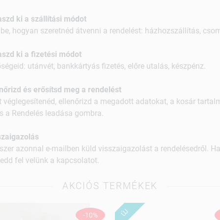
aszd ki a szállítási módot
 be, hogyan szeretnéd átvenni a rendelést: házhozszállítás, cso
aszd ki a fizetési módot
ségeid: utánvét, bankkártyás fizetés, előre utalás, készpénz.
enőrizd és erősítsd meg a rendelést
t véglegesítenéd, ellenőrizd a megadott adatokat, a kosár tarta
ts a Rendelés leadása gombra.
szaigazolás
szer azonnal e-mailben küld visszaigazolást a rendelésedről. H
edd fel velünk a kapcsolatot.
AKCIÓS TERMÉKEK
ÚJ
-10%