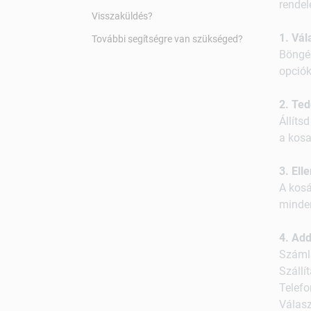
rendel
Visszaküldés?
1. Vál
További segítségre van szükséged?
Böngés
opciók
2. Ted
Állíts
a kosa
3. Ell
A kosá
minden
4. Ad
Száml
Szállí
Telefo
Válasz