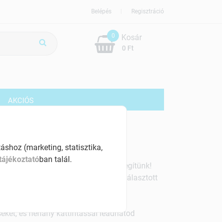
Belépés
Regisztráció
0
Kosár
0 Ft
G
AKCIÓS
shoz (marketing, statisztika,
tájékoztató
ban talál.
 működik a rendelés? Ne aggódj, segítünk!
és kényelmesen hozzájuthatsz a kiválasztott
eket, és néhány kattintással leadhatod