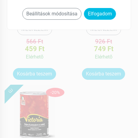
Hámozott, egész
Passata, szűrt
paradicsom 400 g
paradicsom 690 g
Beállítások módosítása
Elfogadom
MEGNÉZEM
MEGNÉZEM
566 Ft
926 Ft
459 Ft
749 Ft
Elérhetõ
Elérhetõ
Kosárba teszem
Kosárba teszem
ÚJ
-20%