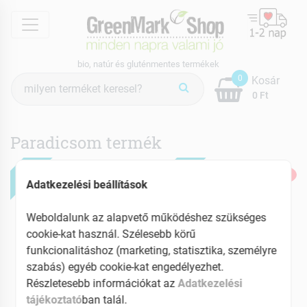
menu
bio, natúr és gluténmentes termékek
Termék
0
Kosár
keresés
0 Ft
Paradicsom termék
ÚJ
ÚJ
-20%
-20%
Adatkezelési beállítások
Weboldalunk az alapvető működéshez szükséges
cookie-kat használ. Szélesebb körű
funkcionalitáshoz (marketing, statisztika, személyre
szabás) egyéb cookie-kat engedélyezhet.
Részletesebb információkat az
Adatkezelési
Victoria
Victoria
tájékoztató
ban talál.