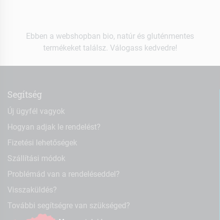
Ebben a webshopban bio, natúr és gluténmentes
termékeket találsz. Válogass kedvedre!
Segítség
Új ügyfél vagyok
Hogyan adjak le rendelést?
Fizetési lehetőségek
Szállítási módok
Problémád van a rendeléseddel?
Visszaküldés?
További segítségre van szükséged?