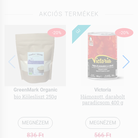
AKCIÓS TERMÉKEK
ÚJ
-20%
-20%
GreenMark Organic
Victoria
bio Kölesliszt 250g
Hámozott, darabolt
paradicsom 400 g
MEGNÉZEM
MEGNÉZEM
836 Ft
566 Ft