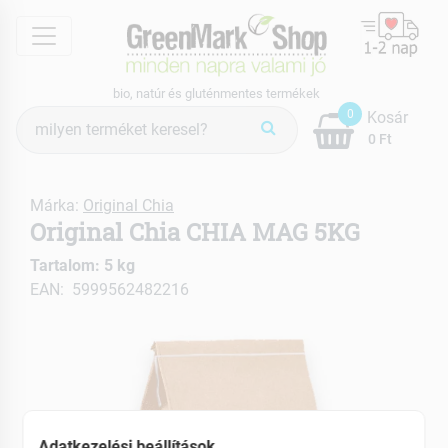
menu
bio, natúr és gluténmentes termékek
Termék
0
Kosár
keresés
0 Ft
Márka:
Original Chia
Original Chia CHIA MAG 5KG
Tartalom: 5 kg
EAN: 5999562482216
Adatkezelési beállítások