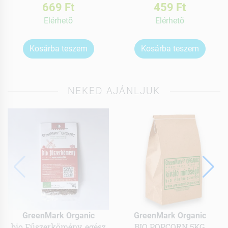
669 Ft
459 Ft
Elérhetõ
Elérhetõ
Kosárba teszem
Kosárba teszem
NEKED AJÁNLJUK
GreenMark Organic
GreenMark Organic
bio Fűszerkömény, egész
BIO POPCORN 5KG