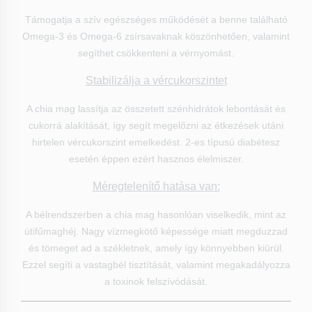
Támogatja a szív egészséges működését a benne található
Omega-3 és Omega-6 zsírsavaknak köszönhetően, valamint
segíthet csökkenteni a vérnyomást.
Stabilizálja a vércukorszintet
A chia mag lassítja az összetett szénhidrátok lebontását és
cukorrá alakítását, így segít megelőzni az étkezések utáni
hirtelen vércukorszint emelkedést. 2-es típusú diabétesz
esetén éppen ezért hasznos élelmiszer.
Méregtelenítő hatása van:
A bélrendszerben a chia mag hasonlóan viselkedik, mint az
útifűmaghéj. Nagy vízmegkötő képessége miatt megduzzad
és tömeget ad a székletnek, amely így könnyebben kiürül.
Ezzel segíti a vastagbél tisztítását, valamint megakadályozza
a toxinok felszívódását.