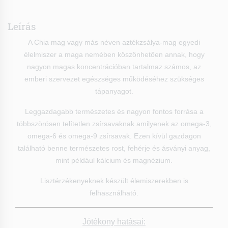
Leírás
A Chia mag vagy más néven aztékzsálya-mag egyedi
élelmiszer a maga nemében köszönhetően annak, hogy
nagyon magas koncentrációban tartalmaz számos, az
emberi szervezet egészséges működéséhez szükséges
tápanyagot.
Leggazdagabb természetes és nagyon fontos forrása a
többszörösen telítetlen zsírsavaknak amilyenek az omega-3,
omega-6 és omega-9 zsírsavak. Ezen kívül gazdagon
található benne természetes rost, fehérje és ásványi anyag,
mint például kálcium és magnézium.
Lisztérzékenyeknek készült élemiszerekben is
felhasználható.
Jótékony hatásai: