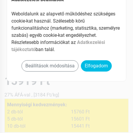
Weboldalunk az alapvető működéshez szükséges
cookie-kat használ. Szélesebb körű
funkcionalitáshoz (marketing, statisztika, személyre
szabás) egyéb cookie-kat engedélyezhet.
Részletesebb információkat az
Adatkezelési
tájékoztató
ban talál.
Beállítások módosítása
Elfogadom
15919 Ft
27% ÁFÁ-val , [3184 Ft/kg]
Mennyiségi kedvezmények:
2 db-tól
15760 Ft
5 db-tól
15601 Ft
10 db-tól
15441 Ft