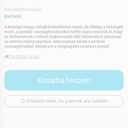
Készletinformáció:
Elérhetõ
A közelgő magas átlaghőmérsékletű napok, de főképp a hétvégék
miatt, a pénteki csomagfeladásokat hétfői napra tesszük át, hogy
az élelmiszerek a lehető legkevesebb időt töltsenek el utazással
az extrém meleg napokon. Amennyiben kéred a pénteki
csomagfeladást, kérjük ezt a megjegyzés rovatban jelezd!
Szállítási díjak
Kosárba teszem
Értesítést kérek, ha a termék ára csökken