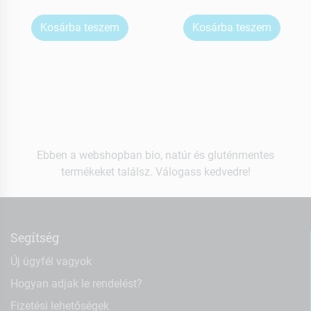
Kosárba teszem
Kosárba teszem
Ebben a webshopban bio, natúr és gluténmentes
termékeket találsz. Válogass kedvedre!
Segítség
Új ügyfél vagyok
Hogyan adjak le rendelést?
Fizetési lehetőségek