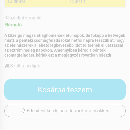
10 db-tól
1580 Ft
Készletinformáció:
Elérhetõ
A közelgő magas átlaghőmérsékletű napok, de főképp a hétvégék
miatt, a pénteki csomagfeladásokat hétfői napra tesszük át, hogy
az élelmiszerek a lehető legkevesebb időt töltsenek el utazással
az extrém meleg napokon. Amennyiben kéred a pénteki
csomagfeladást, kérjük ezt a megjegyzés rovatban jelezd!
Szállítási díjak
Kosárba teszem
Értesítést kérek, ha a termék ára csökken