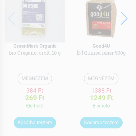
GreenMark Organic
Good4U
bio Oregano, őrölt, 10 g
[N] Quinoa fehér 500g
MEGNÉZEM
MEGNÉZEM
384 Ft
1388 Ft
269 Ft
1249 Ft
Elérhetõ
Elérhetõ
Kosárba teszem
Kosárba teszem