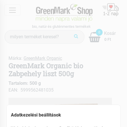
menu
bio, natúr és gluténmentes termékek
Termék
0
Kosár
keresés
0 Ft
Márka:
GreenMark Organic
GreenMark Organic bio
Zabpehely liszt 500g
Tartalom: 500 g
EAN: 5999562481035
Adatkezelési beállítások