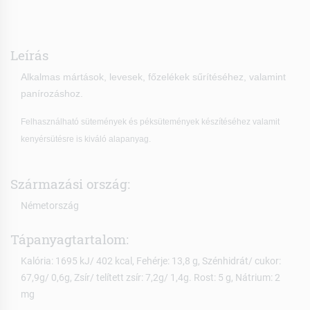
Leírás
Alkalmas mártások, levesek, főzelékek sűrítéséhez, valamint
panírozáshoz.
Felhasználható sütemények és péksütemények készítéséhez valamit
kenyérsütésre is kiváló alapanyag.
Származási ország:
Németország
Tápanyagtartalom:
Kalória: 1695 kJ/ 402 kcal, Fehérje: 13,8 g, Szénhidrát/ cukor:
67,9g/ 0,6g, Zsír/ telített zsír: 7,2g/ 1,4g. Rost: 5 g, Nátrium: 2
mg