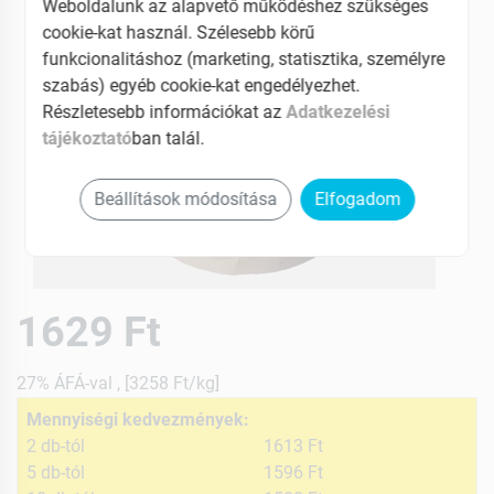
Weboldalunk az alapvető működéshez szükséges
cookie-kat használ. Szélesebb körű
funkcionalitáshoz (marketing, statisztika, személyre
szabás) egyéb cookie-kat engedélyezhet.
Részletesebb információkat az
Adatkezelési
tájékoztató
ban talál.
Beállítások módosítása
Elfogadom
1629 Ft
27% ÁFÁ-val , [3258 Ft/kg]
Mennyiségi kedvezmények:
2 db-tól
1613 Ft
5 db-tól
1596 Ft