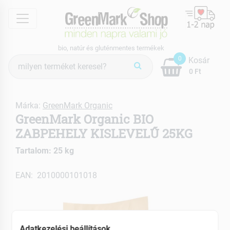
menu
bio, natúr és gluténmentes termékek
Termék
0
Kosár
keresés
0 Ft
Márka:
GreenMark Organic
GreenMark Organic BIO
ZABPEHELY KISLEVELŰ 25KG
Tartalom: 25 kg
EAN: 2010000101018
Adatkezelési beállítások