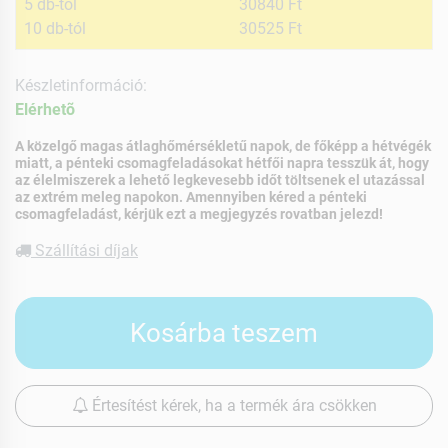
5 db-tól
30840 Ft
10 db-tól
30525 Ft
Készletinformáció:
Elérhetõ
A közelgő magas átlaghőmérsékletű napok, de főképp a hétvégék
miatt, a pénteki csomagfeladásokat hétfői napra tesszük át, hogy
az élelmiszerek a lehető legkevesebb időt töltsenek el utazással
az extrém meleg napokon. Amennyiben kéred a pénteki
csomagfeladást, kérjük ezt a megjegyzés rovatban jelezd!
Szállítási díjak
Kosárba teszem
Értesítést kérek, ha a termék ára csökken