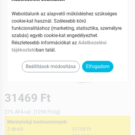
Weboldalunk az alapvető működéshez szükséges
cookie-kat használ. Szélesebb körű
funkcionalitáshoz (marketing, statisztika, személyre
szabás) egyéb cookie-kat engedélyezhet.
Részletesebb információkat az
Adatkezelési
tájékoztató
ban talál.
Beállítások módosítása
Elfogadom
31469 Ft
27% ÁFÁ-val , [1259 Ft/kg]
Mennyiségi kedvezmények:
2 db-tól
31154 Ft