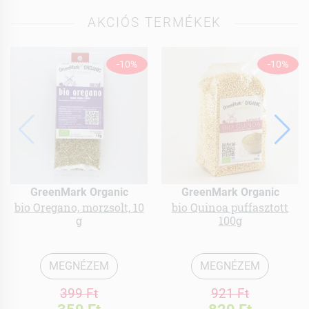
AKCIÓS TERMÉKEK
-10%
-10%
GreenMark Organic
GreenMark Organic
bio Oregano, morzsolt, 10
bio Quinoa puffasztott
g
100g
MEGNÉZEM
MEGNÉZEM
399 Ft
921 Ft