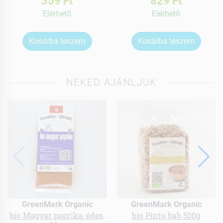
359 Ft
829 Ft
Elérhetõ
Elérhetõ
Kosárba teszem
Kosárba teszem
NEKED AJÁNLJUK
GreenMark Organic
GreenMark Organic
bio Magyar paprika, édes,
bio Pinto bab 500g