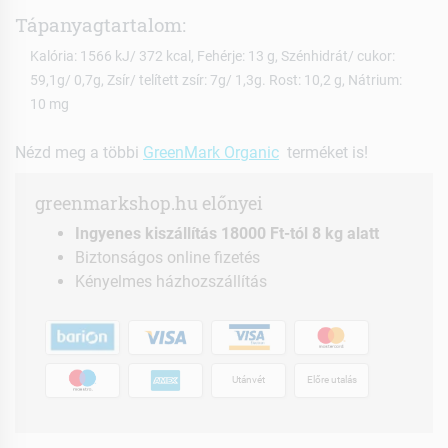
Tápanyagtartalom:
Kalória: 1566 kJ/ 372 kcal, Fehérje: 13 g, Szénhidrát/ cukor:
59,1g/ 0,7g, Zsír/ telített zsír: 7g/ 1,3g. Rost: 10,2 g, Nátrium:
10 mg
Nézd meg a többi
GreenMark Organic
terméket is!
greenmarkshop.hu előnyei
Ingyenes kiszállítás 18000 Ft-tól 8 kg alatt
Biztonságos online fizetés
Kényelmes házhozszállítás
Utánvét
Előre utalás