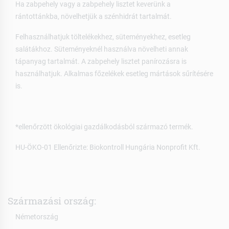
Ha zabpehely vagy a zabpehely lisztet keverünk a
rántottánkba, növelhetjük a szénhidrát tartalmát.
Felhasználhatjuk töltelékekhez, süteményekhez, esetleg
salátákhoz. Süteményeknél használva növelheti annak
tápanyag tartalmát. A zabpehely lisztet panírozásra is
használhatjuk. Alkalmas főzelékek esetleg mártások sűrítésére
is.
*ellenőrzött ökológiai gazdálkodásból származó termék.
HU-ÖKO-01 Ellenőrizte: Biokontroll Hungária Nonprofit Kft.
Származási ország:
Németország