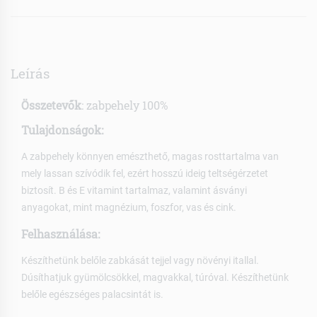
Leírás
Összetevők
: zabpehely 100%
Tulajdonságok:
A zabpehely könnyen emészthető, magas rosttartalma van
mely lassan szívódik fel, ezért hosszú ideig teltségérzetet
biztosít. B és E vitamint tartalmaz, valamint ásványi
anyagokat, mint magnézium, foszfor, vas és cink.
Felhasználása:
Készíthetünk belőle zabkását tejjel vagy növényi itallal.
Dúsíthatjuk gyümölcsökkel, magvakkal, túróval. Készíthetünk
belőle egészséges palacsintát is.