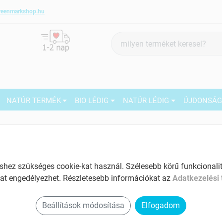
reenmarkshop.hu
Termék
keresés
NATÚR TERMÉK
BIO LÉDIG
NATÚR LÉDIG
ÚJDONSÁ
7
Márka:
GreenMark Organic
GreenMark Organic bio Zab,
hántolt 500g
27
ez szükséges cookie-kat használ. Szélesebb körű funkcionalitá
Tartalom: 500 g
M
at engedélyezhet. Részletesebb információkat az
Adatkezelési 
EAN: 5999562482018
2
5
Beállítások módosítása
Elfogadom
1