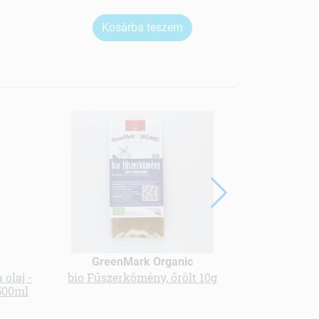
Kosárba teszem
Ko
GreenMark Organic
Gree
 olaj -
bio Fűszerkömény, őrölt 10g
BIO ÁR
500ml