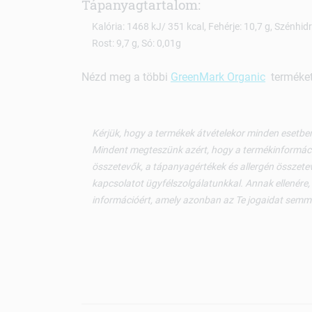
Tápanyagtartalom:
Kalória: 1468 kJ/ 351 kcal, Fehérje: 10,7 g, Szénhidrát
Rost: 9,7 g, Só: 0,01g
Nézd meg a többi
GreenMark Organic
terméket 
Kérjük, hogy a termékek átvételekor minden esetben
Mindent megteszünk azért, hogy a termékinformáci
összetevők, a tápanyagértékek és allergén összetev
kapcsolatot ügyfélszolgálatunkkal. Annak ellenére,
információért, amely azonban az Te jogaidat semm