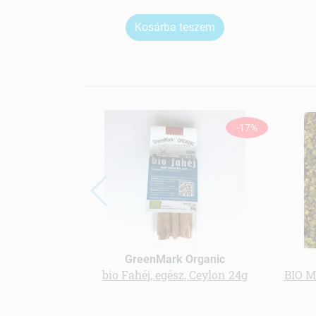
Kosárba teszem
-17%
GreenMark Organic
bio Fahéj, egész, Ceylon 24g
BIO 