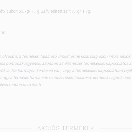
/ cukor: 55,7g/ 1,1g, Zsír/ telített zsír: 7,1g/ 1,7g.
is!
 olvasd el a terméken található címkét és ne kizárólag azon információ
ók pontosak legyenek, azonban az élelmiszer termékekkel kapcsolatos i
ők is. Ha bármilyen kérdésed van, vagy a termékekkel kapcsolatban tájéko
 hogy a termékinformációk rendszeresen frissítésre kerülnek cégünk nem v
ilyen módon nem érinti.
AKCIÓS TERMÉKEK