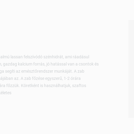
talmú lassan felszívódó szénhidrát, ami ráadásul
, gazdag kalcium forrás, jó hatással van a csontok és
ga segíti az emésztőrendszer munkáját. A zab
jában az. A zab főzése egyszerű, 1-2 órára
ra főzzük. Köretként is használhatjuk, szaftos
kéletes