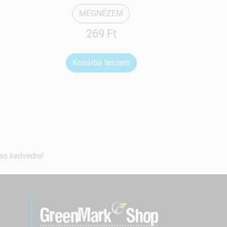
MEGNÉZEM
269 Ft
Kosárba teszem
Ko
ss kedvedre!