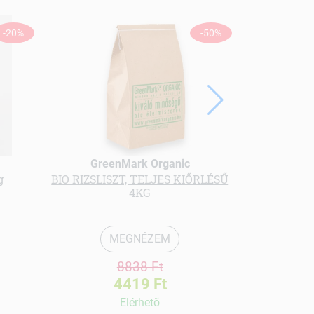
-20%
-50%
GreenMark Organic
Gree
g
BIO RIZSLISZT, TELJES KIŐRLÉSŰ
bio Ore
4KG
MEGNÉZEM
8838 Ft
4419 Ft
Elérhetõ