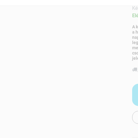
Ké
El
A 
a 
na
le
me
cs
jel