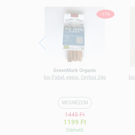
-17%
GreenMark Organic
bio Fahéj, egész, Ceylon 24g
bi
MEGNÉZEM
1445 Ft
1199 Ft
Elérhetõ