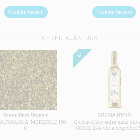
Kosárba teszem
Kosárba teszem
NEKED AJÁNLJUK
ÚJ
GreenMark Organic
GOCCIA D'ORO
MAJORANNA, MORZSOLT, 150
Goccia d'oro extra szűz olíva
G
CORATINA olíva bogyóból 