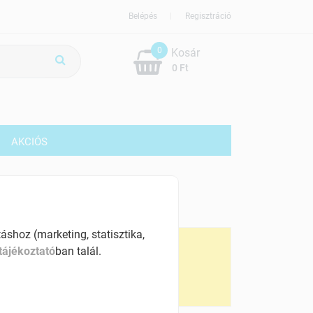
Belépés
Regisztráció
0
Kosár
0 Ft
G
AKCIÓS
09 Ft
% ÁFÁ-val , [1418 Ft/kg]
shoz (marketing, statisztika,
ennyiségi kedvezmények:
tájékoztató
ban talál.
 db-tól
702 Ft
 db-tól
695 Ft
0 db-tól
688 Ft