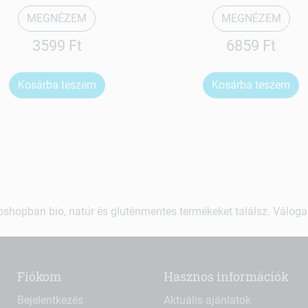
MEGNÉZEM
MEGNÉZEM
3599 Ft
6859 Ft
Kosárba teszem
Kosárba teszem
shopban bio, natúr és gluténmentes termékeket találsz. Váloga
Fiókom
Hasznos információk
Bejelentkezés
Aktuális ajánlatok