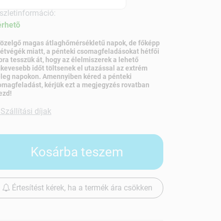
szletinformáció:
érhetõ
közelgő magas átlaghőmérsékletű napok, de főképp
hétvégék miatt, a pénteki csomagfeladásokat hétfői
pra tesszük át, hogy az élelmiszerek a lehető
gkevesebb időt töltsenek el utazással az extrém
leg napokon. Amennyiben kéred a pénteki
omagfeladást, kérjük ezt a megjegyzés rovatban
ezd!
Szállítási díjak
Kosárba teszem
Értesítést kérek, ha a termék ára csökken