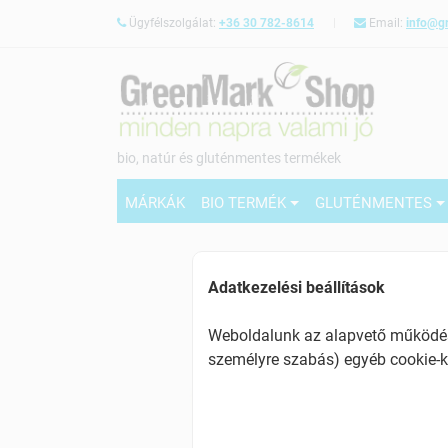
Ügyfélszolgálat:
+36 30 782-8614
Email:
info@g
bio, natúr és gluténmentes termékek
MÁRKÁK
BIO TERMÉK
GLUTÉNMENTES
Adatkezelési beállítások
Weboldalunk az alapvető működésh
személyre szabás) egyéb cookie-k