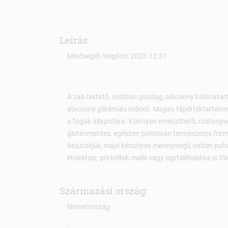
Leírás
Minőségét megőrzi: 2025.12.31
A zab laktató, rostban gazdag, alacsony kalóriatar
alacsony glikémiás indexű. Magas tápértéktartalom
a fogak állapotára. Könnyen emészthető, rostanya
gluténmentes, egészen pontosan természetes formá
beáztatjuk, majd kétszeres mennyiségű vízben puhá
ételekhez, pörköltek mellé vagy egytálételekbe is tö
Származási ország:
Németország