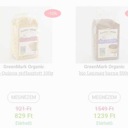
-10%
GreenMark Organic
GreenMark Organic
o Quinoa puffasztott 100g
bio Lenmag barna 500
MEGNÉZEM
MEGNÉZEM
921 Ft
1549 Ft
829 Ft
1239 Ft
Elérhetõ
Elérhetõ