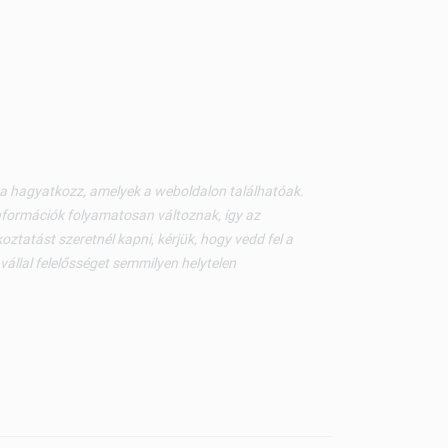
kra hagyatkozz, amelyek a weboldalon találhatóak.
nformációk folyamatosan változnak, így az
ztatást szeretnél kapni, kérjük, hogy vedd fel a
állal felelősséget semmilyen helytelen