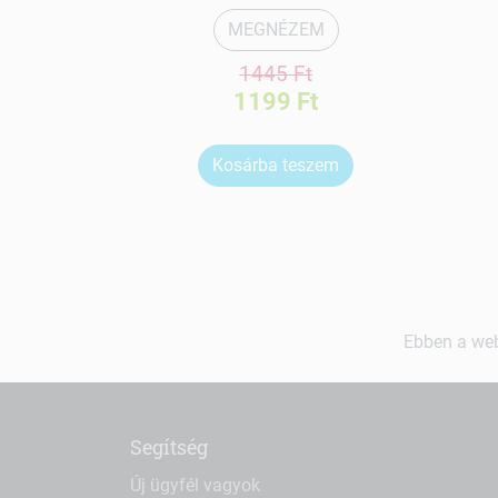
MEGNÉZEM
1445 Ft
1199 Ft
Kosárba teszem
Ebben a web
Segítség
Új ügyfél vagyok