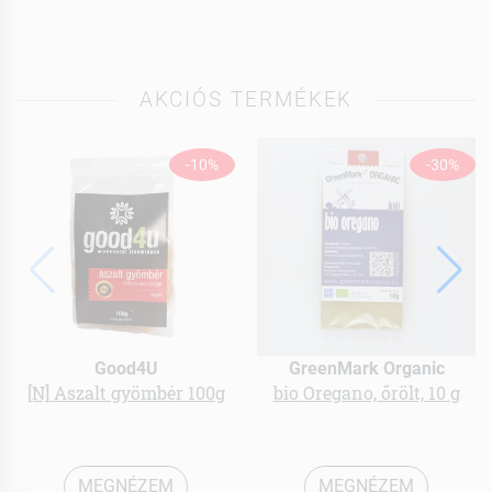
AKCIÓS TERMÉKEK
-10%
-30%
Good4U
GreenMark Organic
[N] Aszalt gyömbér 100g
bio Oregano, őrölt, 10 g
MEGNÉZEM
MEGNÉZEM