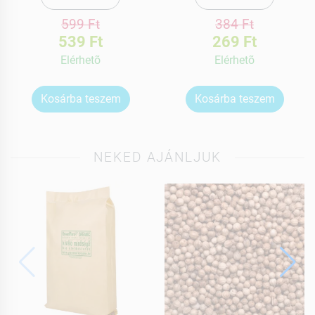
599 Ft
384 Ft
539 Ft
269 Ft
Elérhetõ
Elérhetõ
Kosárba teszem
Kosárba teszem
NEKED AJÁNLJUK