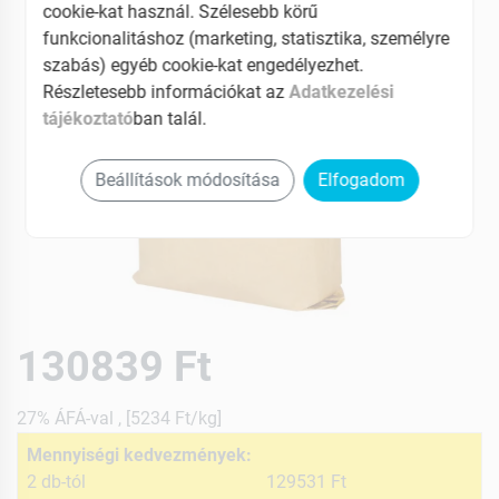
cookie-kat használ. Szélesebb körű
funkcionalitáshoz (marketing, statisztika, személyre
szabás) egyéb cookie-kat engedélyezhet.
Részletesebb információkat az
Adatkezelési
tájékoztató
ban talál.
Beállítások módosítása
Elfogadom
130839 Ft
27% ÁFÁ-val , [5234 Ft/kg]
Mennyiségi kedvezmények:
2 db-tól
129531 Ft