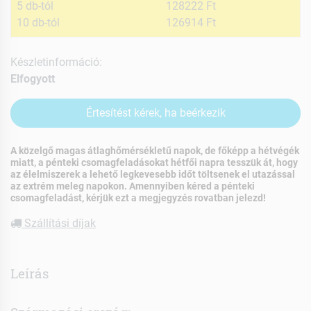
5 db-tól
128222 Ft
10 db-tól
126914 Ft
Készletinformáció:
Elfogyott
Értesítést kérek, ha beérkezik
A közelgő magas átlaghőmérsékletű napok, de főképp a hétvégék
miatt, a pénteki csomagfeladásokat hétfői napra tesszük át, hogy
az élelmiszerek a lehető legkevesebb időt töltsenek el utazással
az extrém meleg napokon. Amennyiben kéred a pénteki
csomagfeladást, kérjük ezt a megjegyzés rovatban jelezd!
Szállítási díjak
Leírás