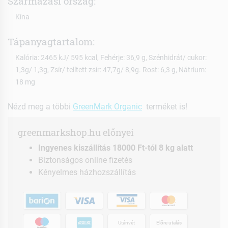
Származási ország:
Kína
Tápanyagtartalom:
Kalória: 2465 kJ/ 595 kcal, Fehérje: 36,9 g, Szénhidrát/ cukor:
1,3g/ 1,3g, Zsír/ telített zsír: 47,7g/ 8,9g. Rost: 6,3 g, Nátrium:
18 mg
Nézd meg a többi
GreenMark Organic
terméket is!
greenmarkshop.hu előnyei
Ingyenes kiszállítás 18000 Ft-tól 8 kg alatt
Biztonságos online fizetés
Kényelmes házhozszállítás
Utánvét
Előre utalás