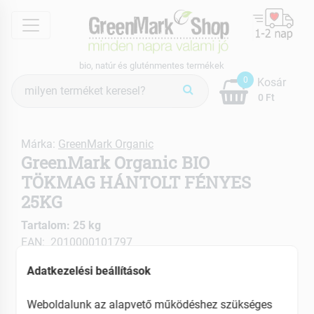
menu
bio, natúr és gluténmentes termékek
Termék
0
Kosár
keresés
0 Ft
Márka:
GreenMark Organic
GreenMark Organic BIO
TÖKMAG HÁNTOLT FÉNYES
25KG
Tartalom: 25 kg
EAN: 2010000101797
Adatkezelési beállítások
Weboldalunk az alapvető működéshez szükséges