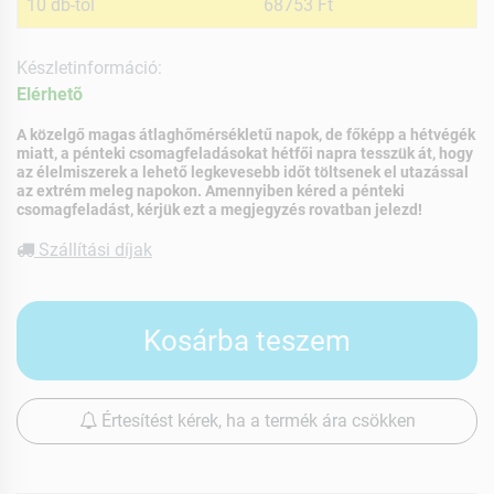
10 db-tól
68753 Ft
Készletinformáció:
Elérhetõ
A közelgő magas átlaghőmérsékletű napok, de főképp a hétvégék
miatt, a pénteki csomagfeladásokat hétfői napra tesszük át, hogy
az élelmiszerek a lehető legkevesebb időt töltsenek el utazással
az extrém meleg napokon. Amennyiben kéred a pénteki
csomagfeladást, kérjük ezt a megjegyzés rovatban jelezd!
Szállítási díjak
Kosárba teszem
Értesítést kérek, ha a termék ára csökken