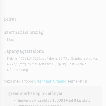
Leírás
Származási ország:
Kína
Tápanyagtartalom:
Kalória: 1353 kJ/ 323 kcal, Fehérje: 33,73 g, Szénhidrát/ cukor:
6,29g/ 6,22g, Zsír/ telített zsír: 18,1g/ 3g. Rost: 21,96 g,
Nátrium: 4 mg
Nézd meg a többi
GreenMark Organic
terméket is!
greenmarkshop.hu előnyei
Ingyenes kiszállítás 18000 Ft-tól 8 kg alatt