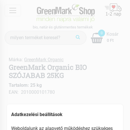
menu
bio, natúr és gluténmentes termékek
Termék
0
Kosár
keresés
0 Ft
Márka:
GreenMark Organic
GreenMark Organic BIO
SZÓJABAB 25KG
Tartalom: 25 kg
EAN: 2010000101780
Adatkezelési beállítások
Weboldalunk az alapvető működéshez szükséges