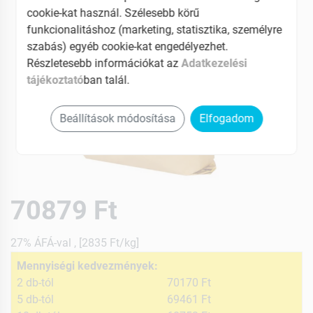
cookie-kat használ. Szélesebb körű
funkcionalitáshoz (marketing, statisztika, személyre
szabás) egyéb cookie-kat engedélyezhet.
Részletesebb információkat az
Adatkezelési
tájékoztató
ban talál.
Beállítások módosítása
Elfogadom
70879 Ft
27% ÁFÁ-val , [2835 Ft/kg]
Mennyiségi kedvezmények:
2 db-tól
70170 Ft
5 db-tól
69461 Ft