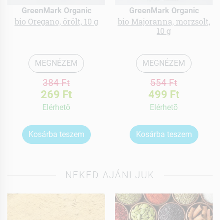
GreenMark Organic
GreenMark Organic
bio Oregano, őrölt, 10 g
bio Majoranna, morzsolt,
10 g
MEGNÉZEM
MEGNÉZEM
384 Ft
554 Ft
269 Ft
499 Ft
Elérhetõ
Elérhetõ
Kosárba teszem
Kosárba teszem
NEKED AJÁNLJUK