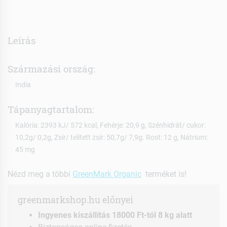
Leírás
Származási ország:
India
Tápanyagtartalom:
Kalória: 2393 kJ/ 572 kcal, Fehérje: 20,9 g, Szénhidrát/ cukor:
10,2g/ 0,2g, Zsír/ telített zsír: 50,7g/ 7,9g. Rost: 12 g, Nátrium:
45 mg
Nézd meg a többi
GreenMark Organic
terméket is!
greenmarkshop.hu előnyei
Ingyenes kiszállítás 18000 Ft-tól 8 kg alatt