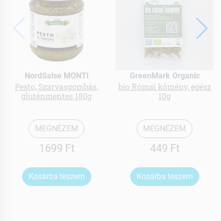
NordSalse MONTI
GreenMark Organic
Pesto, Szarvasgombás,
bio Római kömény, egész
gluténmentes 180g
10g
MEGNÉZEM
MEGNÉZEM
1699 Ft
449 Ft
Kosárba teszem
Kosárba teszem