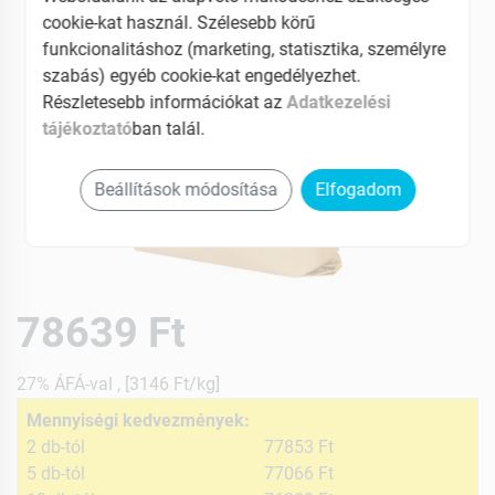
cookie-kat használ. Szélesebb körű
funkcionalitáshoz (marketing, statisztika, személyre
szabás) egyéb cookie-kat engedélyezhet.
Részletesebb információkat az
Adatkezelési
tájékoztató
ban talál.
Beállítások módosítása
Elfogadom
78639 Ft
27% ÁFÁ-val , [3146 Ft/kg]
Mennyiségi kedvezmények:
2 db-tól
77853 Ft
5 db-tól
77066 Ft