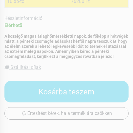
10 db-tól
76280 Ft
Készletinformáció:
Elérhetõ
A közelgő magas átlaghőmérsékletű napok, de főképp a hétvégék
miatt, a pénteki csomagfeladásokat hétfői napra tesszük át, hogy
az élelmiszerek a lehető legkevesebb időt töltsenek el utazással
az extrém meleg napokon. Amennyiben kéred a pénteki
csomagfeladást, kérjük ezt a megjegyzés rovatban jelezd!
Szállítási díjak
Kosárba teszem
Értesítést kérek, ha a termék ára csökken