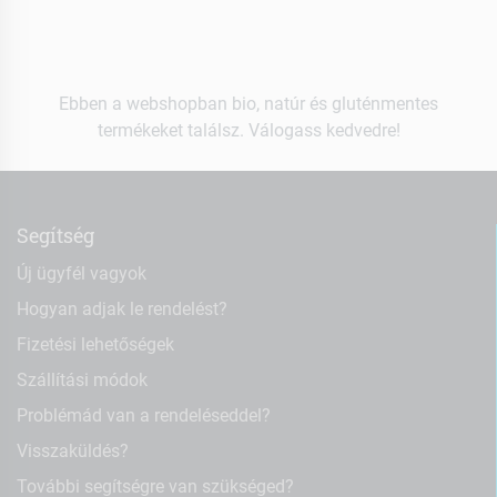
Ebben a webshopban bio, natúr és gluténmentes
termékeket találsz. Válogass kedvedre!
Segítség
Új ügyfél vagyok
Hogyan adjak le rendelést?
Fizetési lehetőségek
Szállítási módok
Problémád van a rendeléseddel?
Visszaküldés?
További segítségre van szükséged?