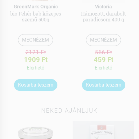
GreenMark Organic
Victoria
bio Fehér bab közepes
Hámozott, darabolt
szemű 500g
paradicsom 400 g
MEGNÉZEM
MEGNÉZEM
2121 Ft
566 Ft
1909 Ft
459 Ft
Elérhetõ
Elérhetõ
Kosárba teszem
Kosárba teszem
NEKED AJÁNLJUK