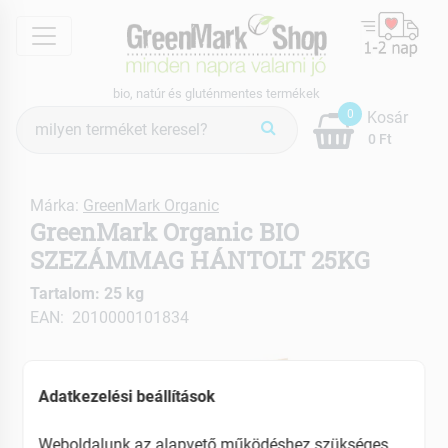
menu
bio, natúr és gluténmentes termékek
Termék
0
Kosár
keresés
0 Ft
Márka:
GreenMark Organic
GreenMark Organic BIO
SZEZÁMMAG HÁNTOLT 25KG
Tartalom: 25 kg
EAN: 2010000101834
Adatkezelési beállítások
Weboldalunk az alapvető működéshez szükséges