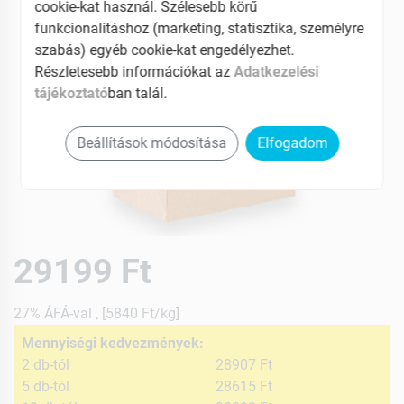
cookie-kat használ. Szélesebb körű
funkcionalitáshoz (marketing, statisztika, személyre
szabás) egyéb cookie-kat engedélyezhet.
Részletesebb információkat az
Adatkezelési
tájékoztató
ban talál.
Beállítások módosítása
Elfogadom
29199 Ft
27% ÁFÁ-val , [5840 Ft/kg]
Mennyiségi kedvezmények:
2 db-tól
28907 Ft
5 db-tól
28615 Ft