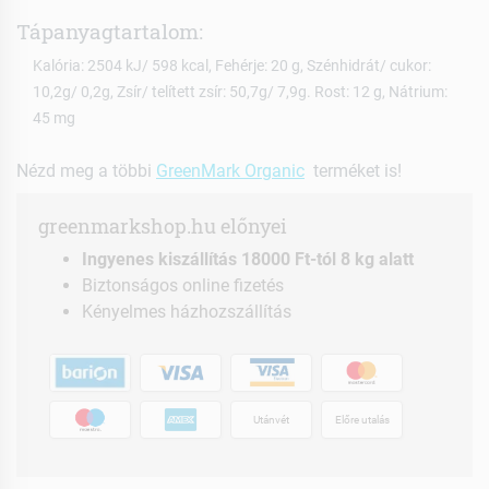
Tápanyagtartalom:
Kalória: 2504 kJ/ 598 kcal, Fehérje: 20 g, Szénhidrát/ cukor:
10,2g/ 0,2g, Zsír/ telített zsír: 50,7g/ 7,9g. Rost: 12 g, Nátrium:
45 mg
Nézd meg a többi
GreenMark Organic
terméket is!
greenmarkshop.hu előnyei
Ingyenes kiszállítás 18000 Ft-tól 8 kg alatt
Biztonságos online fizetés
Kényelmes házhozszállítás
Utánvét
Előre utalás