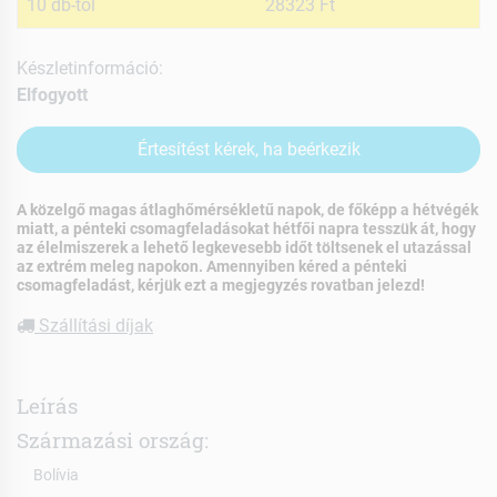
10 db-tól
28323 Ft
Készletinformáció:
Elfogyott
Értesítést kérek, ha beérkezik
A közelgő magas átlaghőmérsékletű napok, de főképp a hétvégék
miatt, a pénteki csomagfeladásokat hétfői napra tesszük át, hogy
az élelmiszerek a lehető legkevesebb időt töltsenek el utazással
az extrém meleg napokon. Amennyiben kéred a pénteki
csomagfeladást, kérjük ezt a megjegyzés rovatban jelezd!
Szállítási díjak
Leírás
Származási ország:
Bolívia