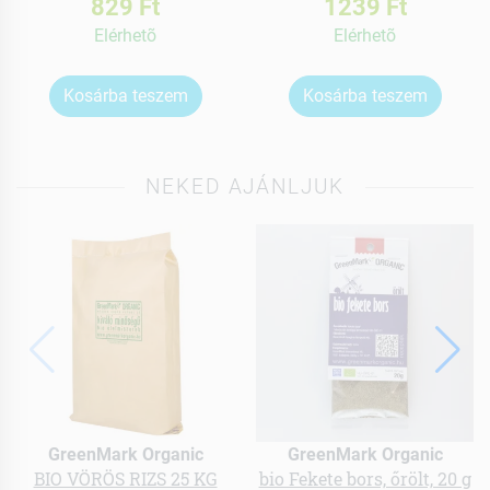
829 Ft
1239 Ft
Elérhetõ
Elérhetõ
Kosárba teszem
Kosárba teszem
NEKED AJÁNLJUK
GreenMark Organic
GreenMark Organic
BIO VÖRÖS RIZS 25 KG
bio Fekete bors, őrölt, 20 g