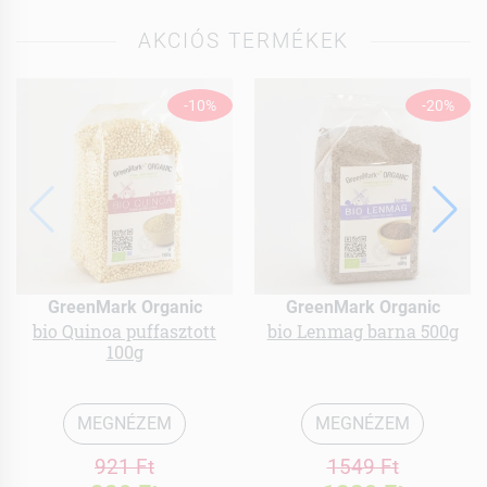
AKCIÓS TERMÉKEK
-10%
-20%
GreenMark Organic
GreenMark Organic
bio Quinoa puffasztott
bio Lenmag barna 500g
100g
MEGNÉZEM
MEGNÉZEM
921 Ft
1549 Ft