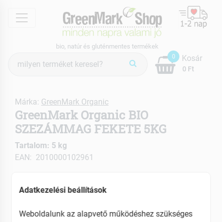
menu
bio, natúr és gluténmentes termékek
Termék
0
Kosár
keresés
0 Ft
Márka:
GreenMark Organic
GreenMark Organic BIO
SZEZÁMMAG FEKETE 5KG
Tartalom: 5 kg
EAN: 2010000102961
Adatkezelési beállítások
Weboldalunk az alapvető működéshez szükséges