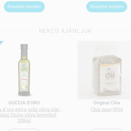
Kosárba teszem
Kosárba teszem
NEKED AJÁNLJUK
GOCCIA D'ORO
Original Chia
 d'oro extra szűz olíva olaj -
Chia mag 500g
ópai Uniós olíva bogyóból
250ml