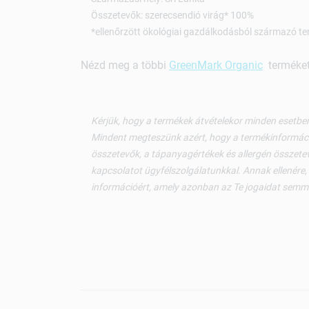
Összetevők: szerecsendió virág* 100%
*ellenőrzött ökológiai gazdálkodásból származó te
Nézd meg a többi
GreenMark Organic
terméket 
Kérjük, hogy a termékek átvételekor minden esetben
Mindent megteszünk azért, hogy a termékinformáci
összetevők, a tápanyagértékek és allergén összetev
kapcsolatot ügyfélszolgálatunkkal. Annak ellenére,
információért, amely azonban az Te jogaidat semm