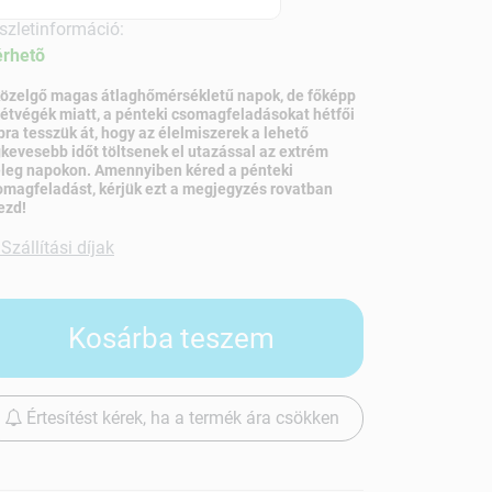
szletinformáció:
érhetõ
közelgő magas átlaghőmérsékletű napok, de főképp
hétvégék miatt, a pénteki csomagfeladásokat hétfői
pra tesszük át, hogy az élelmiszerek a lehető
gkevesebb időt töltsenek el utazással az extrém
leg napokon. Amennyiben kéred a pénteki
omagfeladást, kérjük ezt a megjegyzés rovatban
ezd!
Szállítási díjak
Kosárba teszem
Értesítést kérek, ha a termék ára csökken