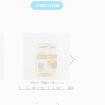
Kosárba teszem
Ko
GreenMark Organic
Gree
bio Kandírozott Citromhéj 100g
BIO CAYENN