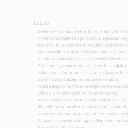
Leírás
Kellemesen aromás, de erős fűszer, amit óvatosan k
A termésből kifejtett magot szárítva, egészben, va
főzelékek, burgonyás ételek, vagdalt húsok és halak
süteményekhez is, de mérsékelten adagoljuk, mert 
Kandírozva édességnek eszik és zselét is készítenek
Péksüteményekben és édességekben használják, to
valamint mediterrán, indiai és arab zöldség- és húsé
mártáshoz is szükségünk van szerecsendióra.
Az íze a legjobb, ha frissen reszeljük az ételre az asz
Mérsékli a savtúltengést, javítja az emésztést.
A népi gyógyászatban emésztési zavarok ellen, szélh
dörzsölik be reuma ellen. A hányinger megszüntethe
szerecsendió vasat tartalmaz, amely megnöveli a v
Gyakori összetevője a köhögéscsillapító tinktúrákna
Származási hely: Srí Lanka