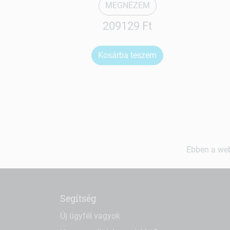
MEGNÉZEM
209129 Ft
Kosárba teszem
Ebben a web
Segítség
Új ügyfél vagyok