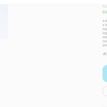
Ké
El
A 
a 
na
le
me
cs
jel