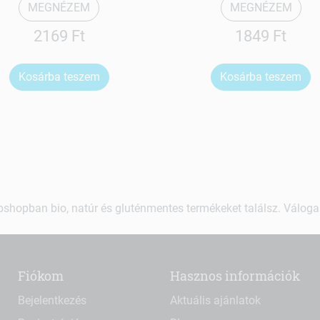
MEGNÉZEM
MEGNÉZEM
2169 Ft
1849 Ft
Kosárba teszem
Kosárba teszem
shopban bio, natúr és gluténmentes termékeket találsz. Váloga
Fiókom
Hasznos információk
Bejelentkezés
Aktuális ajánlatok