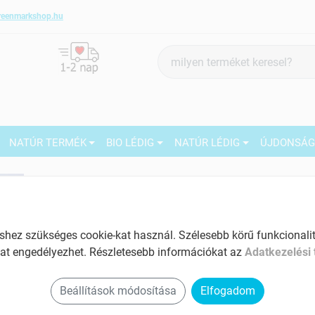
reenmarkshop.hu
Termék
keresés
NATÚR TERMÉK
BIO LÉDIG
NATÚR LÉDIG
ÚJDONSÁ
5
Márka:
GreenMark Organic
GreenMark Organic bio
Szerecsendió, őrölt, 10g
27
ez szükséges cookie-kat használ. Szélesebb körű funkcionalitá
Tartalom: 10 g
M
at engedélyezhet. Részletesebb információkat az
Adatkezelési 
EAN: 5999562480199
2
5
Beállítások módosítása
Elfogadom
1