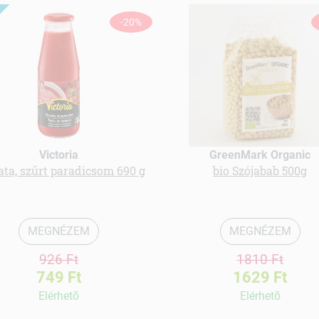
-20%
Victoria
GreenMark Organic
ata, szűrt paradicsom 690 g
bio Szójabab 500g
MEGNÉZEM
MEGNÉZEM
926 Ft
1810 Ft
749 Ft
1629 Ft
Elérhetõ
Elérhetõ