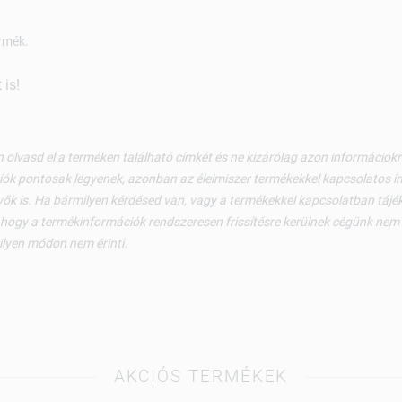
rmék.
is!
 olvasd el a terméken található címkét és ne kizárólag azon információ
ók pontosak legyenek, azonban az élelmiszer termékekkel kapcsolatos i
ők is. Ha bármilyen kérdésed van, vagy a termékekkel kapcsolatban tájéko
 hogy a termékinformációk rendszeresen frissítésre kerülnek cégünk nem v
ilyen módon nem érinti.
AKCIÓS TERMÉKEK