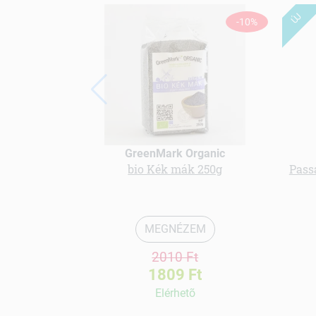
ÚJ
-10%
GreenMark Organic
bio Kék mák 250g
Pass
MEGNÉZEM
2010 Ft
1809 Ft
Elérhetõ