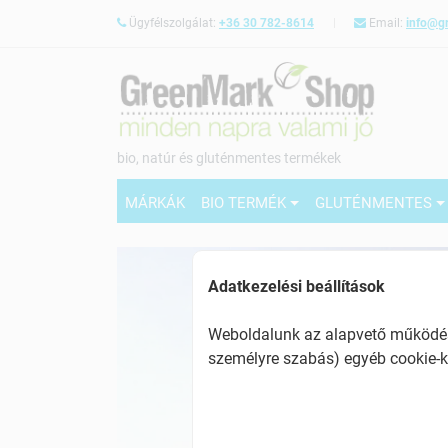
Ügyfélszolgálat:
+36 30 782-8614
Email:
info@g
bio, natúr és gluténmentes termékek
MÁRKÁK
BIO TERMÉK
GLUTÉNMENTES
Adatkezelési beállítások
Weboldalunk az alapvető működésh
személyre szabás) egyéb cookie-k