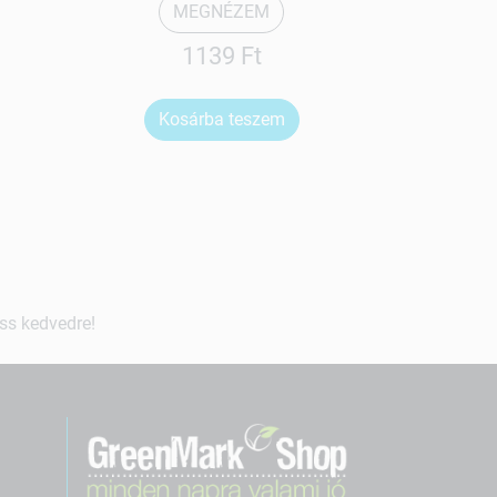
MEGNÉZEM
1139 Ft
Kosárba teszem
Ko
ss kedvedre!