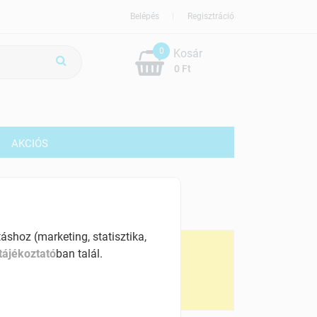
Belépés
Regisztráció
0
Kosár
0 Ft
G
AKCIÓS
89 Ft
% ÁFÁ-val , [58900 Ft/kg]
shoz (marketing, statisztika,
ennyiségi kedvezmények:
tájékoztató
ban talál.
 db-tól
583 Ft
 db-tól
577 Ft
0 db-tól
571 Ft