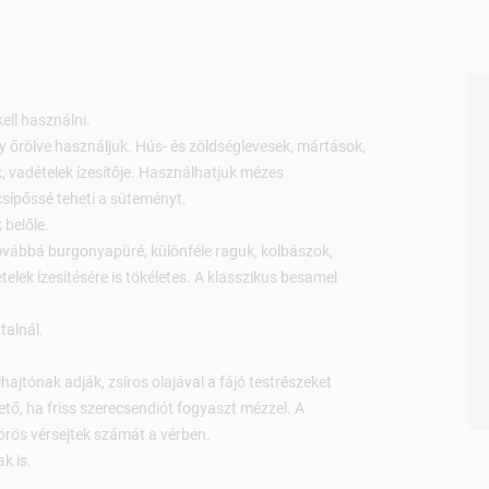
ell használni.
gy őrölve használjuk. Hús- és zöldséglevesek, mártások,
, vadételek ízesítője. Használhatjuk mézes
csípőssé teheti a süteményt.
 belőle.
vábbá burgonyapüré, különféle raguk, kolbászok,
telek ízesítésére is tökéletes. A klasszikus besamel
talnál.
ajtónak adják, zsíros olajával a fájó testrészeket
tő, ha friss szerecsendiót fogyaszt mézzel. A
örös vérsejtek számát a vérben.
k is.