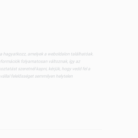
kra hagyatkozz, amelyek a weboldalon találhatóak.
nformációk folyamatosan változnak, így az
ztatást szeretnél kapni, kérjük, hogy vedd fel a
állal felelősséget semmilyen helytelen