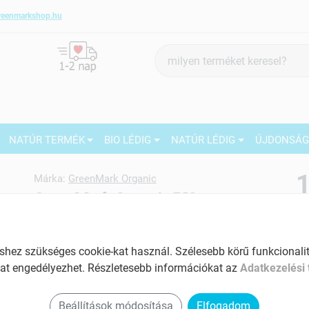
reenmarkshop.hu
Termék
keresés
NATÚR TERMÉK
BIO LÉDIG
NATÚR LÉDIG
ÚJDONSÁ
Márka:
GreenMark Organic
GreenMark Organic BIO
QUINOA FEHÉR 5KG
27
Tartalom: 5 kg
M
ez szükséges cookie-kat használ. Szélesebb körű funkcionalitá
2
at engedélyezhet. Részletesebb információkat az
Adatkezelési 
EAN: 2010000102299
5
1
Beállítások módosítása
Elfogadom