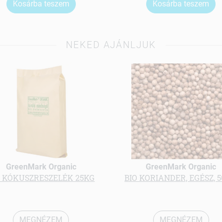
Kosárba teszem
Kosárba teszem
NEKED AJÁNLJUK
GreenMark Organic
GreenMark Organic
O KÓKUSZRESZELÉK 25KG
BIO KORIANDER, EGÉSZ, 5
MEGNÉZEM
MEGNÉZEM