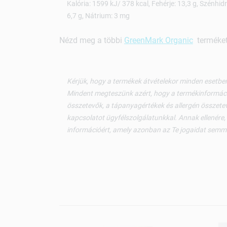
Kalória: 1599 kJ/ 378 kcal, Fehérje: 13,3 g, Szénhidrá
6,7 g, Nátrium: 3 mg
Nézd meg a többi
GreenMark Organic
terméket 
Kérjük, hogy a termékek átvételekor minden esetben
Mindent megteszünk azért, hogy a termékinformáci
összetevők, a tápanyagértékek és allergén összetev
kapcsolatot ügyfélszolgálatunkkal. Annak ellenére,
információért, amely azonban az Te jogaidat semm