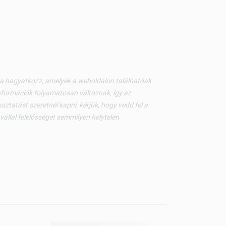
kra hagyatkozz, amelyek a weboldalon találhatóak.
nformációk folyamatosan változnak, így az
ztatást szeretnél kapni, kérjük, hogy vedd fel a
állal felelősséget semmilyen helytelen