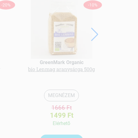
ÚJ
-20%
-10%
GreenMark Organic
g
bio Lenmag aranysárga 500g
Hámozott, 
MEGNÉZEM
1666 Ft
1499 Ft
Elérhetõ