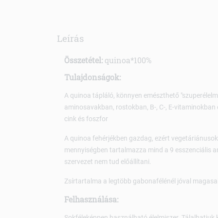
Leírás
Összetétel:
quinoa*100%
Tulajdonságok:
A quinoa tápláló, könnyen emészthető "szuperélelmi
aminosavakban, rostokban, B-, C-, E-vitaminokban
cink és foszfor
A quinoa fehérjékben gazdag, ezért vegetáriánusok
mennyiségben tartalmazza mind a 9 esszenciális a
szervezet nem tud előállítani.
Zsírtartalma a legtöbb gabonafélénél jóval magasa
Felhasználása:
Sokféleképpen használható élelmiszer. Tálalhatjuk 