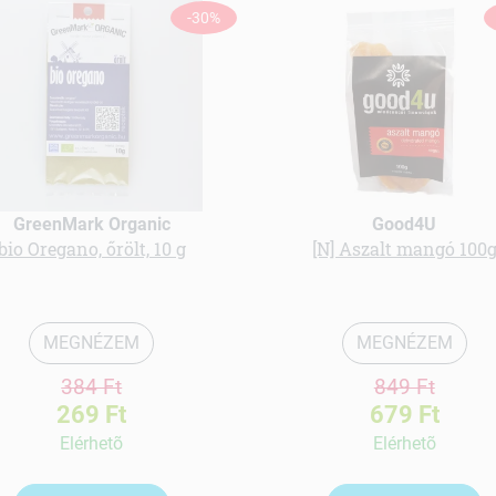
-30%
GreenMark Organic
Good4U
bio Oregano, őrölt, 10 g
[N] Aszalt mangó 100
MEGNÉZEM
MEGNÉZEM
384 Ft
849 Ft
269 Ft
679 Ft
Elérhetõ
Elérhetõ