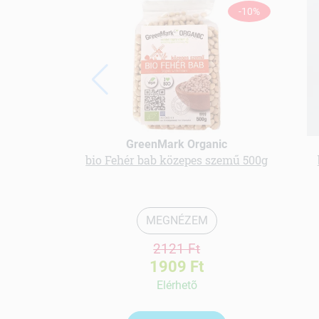
-10%
GreenMark Organic
bio Fehér bab közepes szemű 500g
MEGNÉZEM
2121 Ft
1909 Ft
Elérhetõ