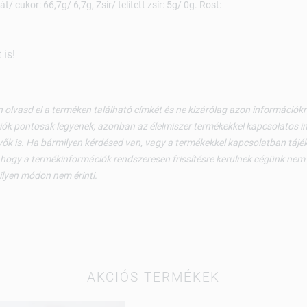
t/ cukor: 66,7g/ 6,7g, Zsír/ telített zsír: 5g/ 0g. Rost:
is!
 olvasd el a terméken található címkét és ne kizárólag azon információ
ók pontosak legyenek, azonban az élelmiszer termékekkel kapcsolatos i
ők is. Ha bármilyen kérdésed van, vagy a termékekkel kapcsolatban tájéko
 hogy a termékinformációk rendszeresen frissítésre kerülnek cégünk nem v
ilyen módon nem érinti.
AKCIÓS TERMÉKEK