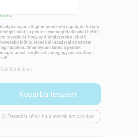
szletinformáció:
érhetõ
közelgő magas átlaghőmérsékletű napok, de főképp
hétvégék miatt, a pénteki csomagfeladásokat hétfői
pra tesszük át, hogy az élelmiszerek a lehető
gkevesebb időt töltsenek el utazással az extrém
leg napokon. Amennyiben kéred a pénteki
omagfeladást, kérjük ezt a megjegyzés rovatban
ezd!
Szállítási díjak
Kosárba teszem
Értesítést kérek, ha a termék ára csökken