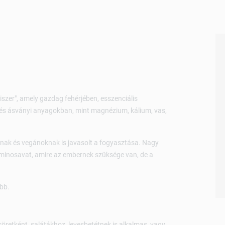
szer", amely gazdag fehérjében, esszenciális
 és ásványi anyagokban, mint magnézium, kálium, vas,
nak és vegánoknak is javasolt a fogyasztása. Nagy
minosavat, amire az embernek szüksége van, de a
bb.
köretként, salátákhoz, levesbetétnek is alkalmas, vagy