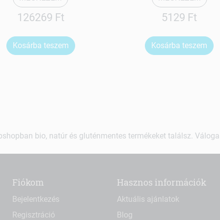
126269 Ft
5129 Ft
Kosárba teszem
Kosárba teszem
shopban bio, natúr és gluténmentes termékeket találsz. Váloga
Fiókom
Hasznos információk
Bejelentkezés
Aktuális ajánlatok
Regisztráció
Blog