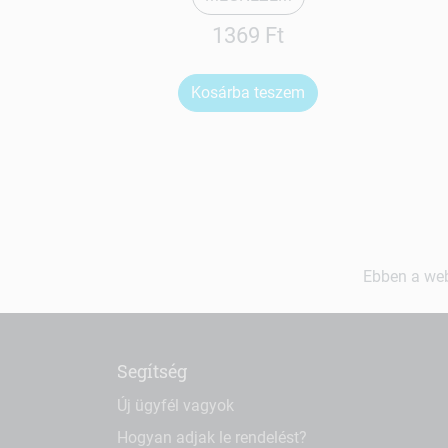
1369 Ft
Kosárba teszem
Ebben a web
Segítség
Új ügyfél vagyok
Hogyan adjak le rendelést?