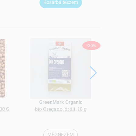
Kosárba teszem
Ko
-30%
GreenMark Organic
Gree
00 G
bio Oregano, őrölt, 10 g
bio Le
MEGNÉZEM