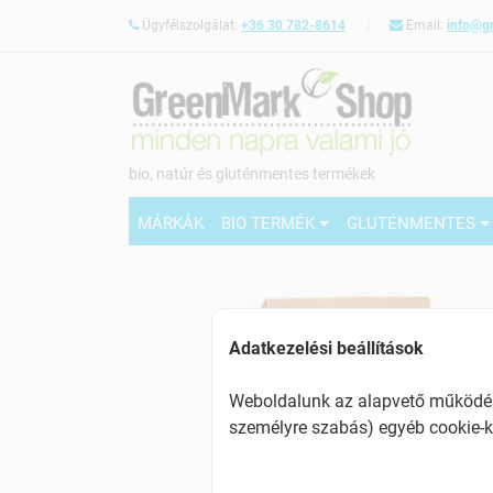
Ügyfélszolgálat:
+36 30 782-8614
Email:
info@g
bio, natúr és gluténmentes termékek
MÁRKÁK
BIO TERMÉK
GLUTÉNMENTES
Adatkezelési beállítások
Weboldalunk az alapvető működésh
személyre szabás) egyéb cookie-k