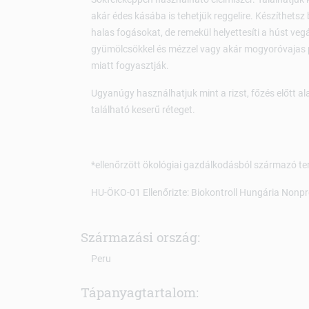
akár édes kásába is tehetjük reggelire. Készíthetsz 
halas fogásokat, de remekül helyettesíti a húst vegá
gyümölcsökkel és mézzel vagy akár mogyoróvajas 
miatt fogyasztják.
Ugyanúgy használhatjuk mint a rizst, főzés előtt 
található keserű réteget.
*ellenőrzött ökológiai gazdálkodásból származó te
HU-ÖKO-01 Ellenőrizte: Biokontroll Hungária Nonpro
Származási ország:
Peru
Tápanyagtartalom: