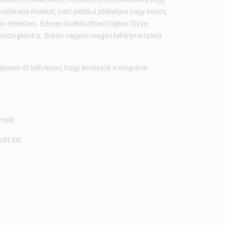
belőle sós ételeket, mint például zöldséges vagy húsos,
n ételekben. Édesen is elkészíthető tejben főzve,
pudingként is. Sokan nagyon magas fehérjetartalma
alaposan át kell mosni, hogy lemossuk a magokon
rmék.
fit Kft.