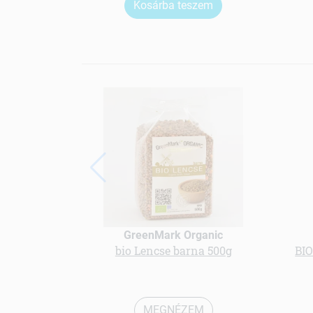
Kosárba teszem
GreenMark Organic
bio Lencse barna 500g
BI
MEGNÉZEM