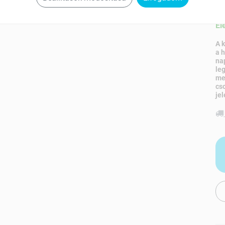
Ké
El
A 
a 
na
le
me
cs
jel