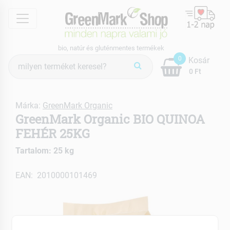
menu
bio, natúr és gluténmentes termékek
Termék
0
Kosár
keresés
0 Ft
Márka:
GreenMark Organic
GreenMark Organic BIO QUINOA
FEHÉR 25KG
Tartalom: 25 kg
EAN: 2010000101469