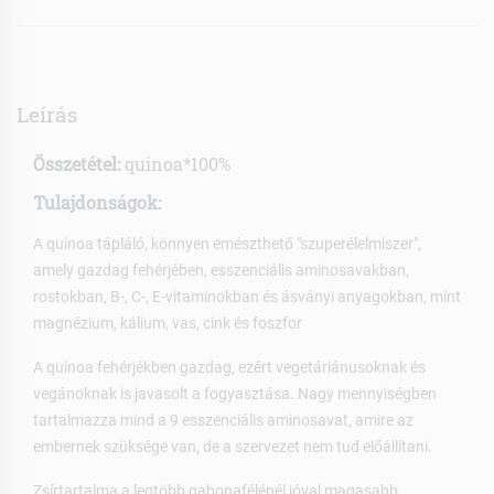
Leírás
Összetétel:
quinoa*100%
Tulajdonságok:
A quinoa tápláló, könnyen emészthető "szuperélelmiszer",
amely gazdag fehérjében, esszenciális aminosavakban,
rostokban, B-, C-, E-vitaminokban és ásványi anyagokban, mint
magnézium, kálium, vas, cink és foszfor
A quinoa fehérjékben gazdag, ezért vegetáriánusoknak és
vegánoknak is javasolt a fogyasztása. Nagy mennyiségben
tartalmazza mind a 9 esszenciális aminosavat, amire az
embernek szüksége van, de a szervezet nem tud előállítani.
Zsírtartalma a legtöbb gabonafélénél jóval magasabb.