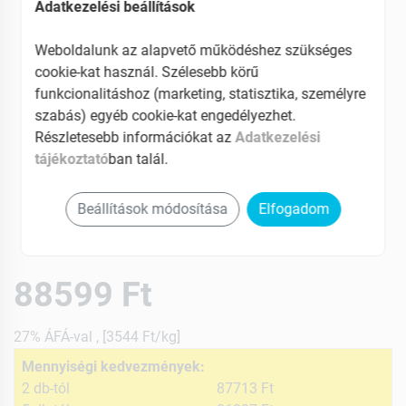
Adatkezelési beállítások
Weboldalunk az alapvető működéshez szükséges
cookie-kat használ. Szélesebb körű
funkcionalitáshoz (marketing, statisztika, személyre
szabás) egyéb cookie-kat engedélyezhet.
Részletesebb információkat az
Adatkezelési
tájékoztató
ban talál.
Beállítások módosítása
Elfogadom
88599 Ft
27% ÁFÁ-val , [3544 Ft/kg]
Mennyiségi kedvezmények:
2 db-tól
87713 Ft