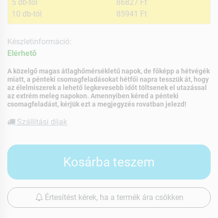
5 db-tól
86827 Ft
10 db-tól
85941 Ft
Készletinformáció:
Elérhetõ
A közelgő magas átlaghőmérsékletű napok, de főképp a hétvégék
miatt, a pénteki csomagfeladásokat hétfői napra tesszük át, hogy
az élelmiszerek a lehető legkevesebb időt töltsenek el utazással
az extrém meleg napokon. Amennyiben kéred a pénteki
csomagfeladást, kérjük ezt a megjegyzés rovatban jelezd!
Szállítási díjak
Kosárba teszem
Értesítést kérek, ha a termék ára csökken