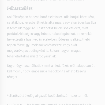
Felhasználása:
Sokféleképpen használható élelmiszer. Tálalhatjuk köretként,
salátákhoz, levesbetétnek is alkalmas, vagy akár édes kásába
is tehetjük reggelire. Készíthetsz belőle sós ételeket, mint
például zöldséges vagy húsos, halas fogásokat, de remekül
helyettesíti a húst vegán ételekben. Édesen is elkészíthető
tejben főzve, gyümölcsökkel és mézzel vagy akár
mogyoróvajas pudingként is. Sokan nagyon magas
fehérjetartalma miatt fogyasztják.
Ugyanúgy használhatjuk mint a rizst, főzés előtt alaposan át
kell mosni, hogy lemossuk a magokon található keserű
réteget.
*ellenőrzött ökológiai gazdálkodásból származó termék.
HU-ÖKO-01 Ellenőrizte: Biokontroll Hungária Nonprofit Kft.