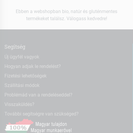
Ebben a webshopban bio, natúr és gluténmentes
termékeket találsz. Válogass kedvedre!
Segítség
Új ügyfél vagyok
Hogyan adjak le rendelést?
Fizetési lehetőségek
Szállítási módok
Problémád van a rendeléseddel?
Visszaküldés?
További segítségre van szükséged?