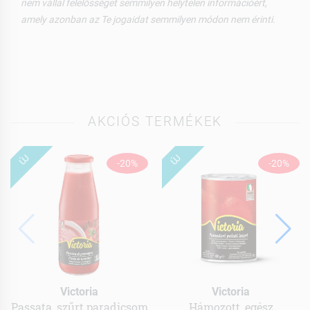
nem vállal felelősséget semmilyen helytelen információért,
amely azonban az Te jogaidat semmilyen módon nem érinti.
AKCIÓS TERMÉKEK
ÚJ
ÚJ
-20%
-20%
Victoria
Victoria
Passata, szűrt paradicsom
Hámozott, egész