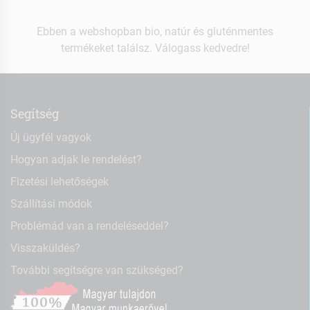
Ebben a webshopban bio, natúr és gluténmentes
termékeket találsz. Válogass kedvedre!
Segítség
Új ügyfél vagyok
Hogyan adjak le rendelést?
Fizetési lehetőségek
Szállítási módok
Problémád van a rendeléseddel?
Visszaküldés?
További segítségre van szükséged?