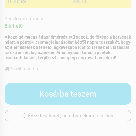
10 db-tól
998 Ft
Készletinformáció:
Elérhetõ
A közelgő magas átlaghőmérsékletű napok, de főképp a hétvégék
miatt, a pénteki csomagfeladásokat hétfői napra tesszük át, hogy
az élelmiszerek a lehető legkevesebb időt töltsenek el utazással
az extrém meleg napokon. Amennyiben kéred a pénteki
csomagfeladást, kérjük ezt a megjegyzés rovatban jelezd!
Szállítási díjak
Kosárba teszem
Értesítést kérek, ha a termék ára csökken