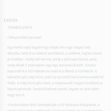
Leírás
TERMÉKLEÍRÁS
Felhasználási javaslat:
Egy kevés vajat tegyél vagy olajat önts egy magas falú
lábasba, fedd le az edényt alufóliával, a széleket, hajtsd vissza
jó stabilan. Addig kell várnod, amíg a pattogás lassul, azaz,
amíg eltelik 2 másodperc egy-egy durranás között. Ezután
kapcsold le a hőt teljesen és vedd le a lábast a tűzhelyről. A
kiáramló gőz még forró, ezért az arcodtól távol tartva emeld fel
fóliát. A még forró gőz miatt, a megmaradt magok továbbra is
kipattoghatnak. Ízesítsd kedved szerint, legyen az akár édes
vagy sós íz.
A kukoricában lévő vízmolekulák a hő hatására kitágulnak, a
gőzös túlnyomás szétfeszíti a kukorica héját, és az hanghatás