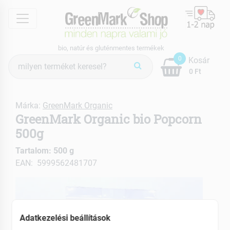
menu
bio, natúr és gluténmentes termékek
Termék
0
Kosár
keresés
0 Ft
Márka:
GreenMark Organic
GreenMark Organic bio Popcorn
500g
Tartalom: 500 g
EAN: 5999562481707
Adatkezelési beállítások