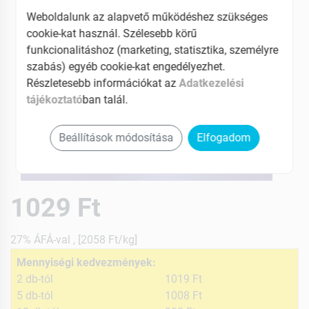
Weboldalunk az alapvető működéshez szükséges
cookie-kat használ. Szélesebb körű
funkcionalitáshoz (marketing, statisztika, személyre
szabás) egyéb cookie-kat engedélyezhet.
Részletesebb információkat az
Adatkezelési
tájékoztató
ban talál.
Beállítások módosítása
Elfogadom
1029 Ft
27% ÁFÁ-val , [2058 Ft/kg]
Mennyiségi kedvezmények:
2 db-tól
1019 Ft
5 db-tól
1008 Ft