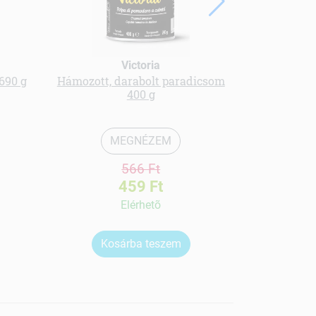
Victoria
690 g
Hámozott, darabolt paradicsom
[N] Asz
400 g
MEGNÉZEM
566 Ft
459 Ft
Elérhetõ
Kosárba teszem
Ko