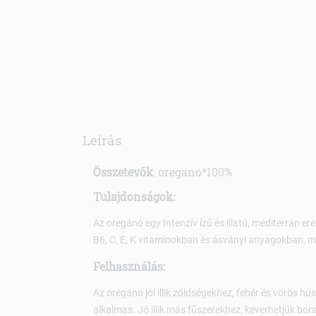
Leírás
Összetevők
: oregano*100%
Tulajdonságok:
Az oregánó egy Intenzív ízű és illatú, mediterrán e
B6, C, E, K vitaminokban és ásványi anyagokban, mi
Felhasználás:
Az oregano jól illik zöldségekhez, fehér és vörös hú
alkalmas. Jó illik más fűszerekhez, keverhetjük bo