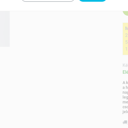
M
2
5
1
Ké
El
A 
a 
na
le
me
cs
jel