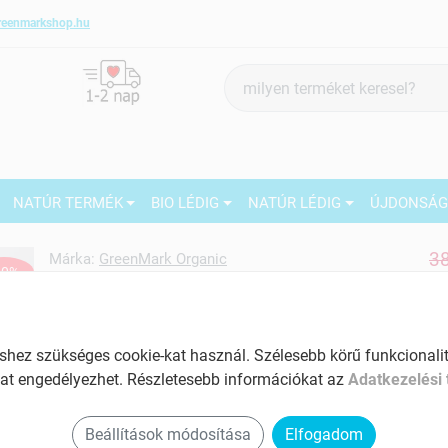
reenmarkshop.hu
Termék
keresés
NATÚR TERMÉK
BIO LÉDIG
NATÚR LÉDIG
ÚJDONSÁ
38
Márka:
GreenMark Organic
30%
2
GreenMark Organic bio
Oregano, őrölt, 10 g
27
Tartalom: 10 g
ez szükséges cookie-kat használ. Szélesebb körű funkcionalitá
at engedélyezhet. Részletesebb információkat az
Adatkezelési 
EAN: 5999562480229
Beállítások módosítása
Elfogadom