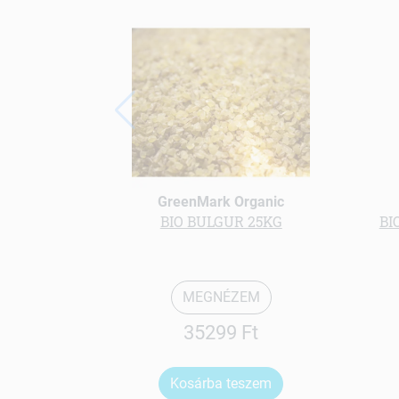
GreenMark Organic
BIO BULGUR 25KG
BI
MEGNÉZEM
35299 Ft
Kosárba teszem