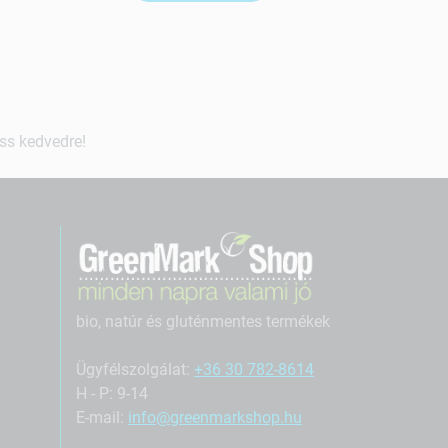
ss kedvedre!
bio, natúr és gluténmentes termékek
Ügyfélszolgálat:
+36 30 782-8614
H - P: 9-14
E-mail:
info@greenmarkshop.hu