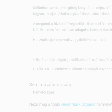
Különösen az olasz és görög konyhában népszerű. Éte
fogyaszthatjuk. Alkalmas pizzákhoz, szószokhoz, 
A oregánót a főzési idő vége előtt 15 perccel érdeme
ízét. Érdemes fokozatosan adagolni, intenzív, domi
Használhatjuk morzsolt vagy őrölt változatát is.
*ellenőrzött ökológiai gazdálkodásból származó te
HU-ÖKO-01 Ellenőrizte: Biokontroll Hungária Nonpro
Származási ország:
Németország
Nézd meg a többi
GreenMark Organic
terméket 