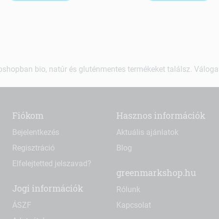
shopban bio, natúr és gluténmentes termékeket találsz. Váloga
Fiókom
Hasznos információk
Bejelentkezés
Aktuális ajánlatok
Regisztráció
Blog
Elfelejtetted jelszavad?
greenmarkshop.hu
Jogi információk
Rólunk
ÁSZF
Kapcsolat