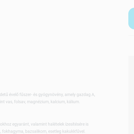
redetű évelő fűszer- és gyógynövény, amely gazdag A,
nt vas, folsav, magnézium, kalcium, kálium.
sokhoz egyaránt, valamint halételek ízesítésére is
rs, fokhagyma, bazsalikom, esetleg kakukkfűvel.