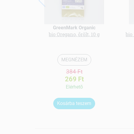
GreenMark Organic
bio Oregano, őrölt, 10 g
bio
MEGNÉZEM
384 Ft
269 Ft
Elérhetõ
Kosárba teszem