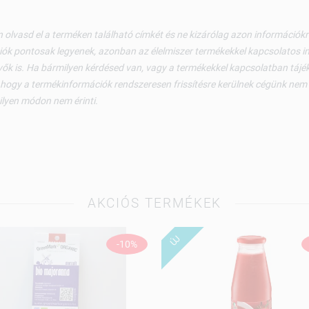
 olvasd el a terméken található címkét és ne kizárólag azon információ
ók pontosak legyenek, azonban az élelmiszer termékekkel kapcsolatos i
ők is. Ha bármilyen kérdésed van, vagy a termékekkel kapcsolatban tájéko
 hogy a termékinformációk rendszeresen frissítésre kerülnek cégünk nem v
ilyen módon nem érinti.
AKCIÓS TERMÉKEK
ÚJ
-10%