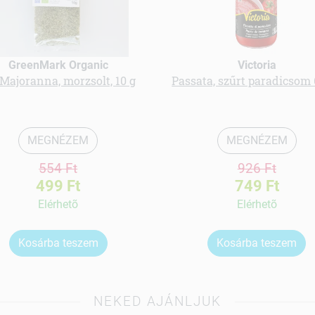
GreenMark Organic
Victoria
 Majoranna, morzsolt, 10 g
Passata, szűrt paradicsom 
MEGNÉZEM
MEGNÉZEM
554 Ft
926 Ft
499 Ft
749 Ft
Elérhetõ
Elérhetõ
Kosárba teszem
Kosárba teszem
NEKED AJÁNLJUK