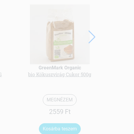
GreenMark Organic
Nor
G
bio Kókuszvirág Cukor 500g
Pesto,
glut
MEGNÉZEM
2559 Ft
Kosárba teszem
Ko