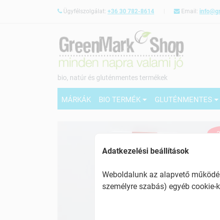
Ügyfélszolgálat:
+36 30 782-8614
Email:
info@g
bio, natúr és gluténmentes termékek
MÁRKÁK
BIO TERMÉK
GLUTÉNMENTES
-
Adatkezelési beállítások
Weboldalunk az alapvető működésh
személyre szabás) egyéb cookie-k