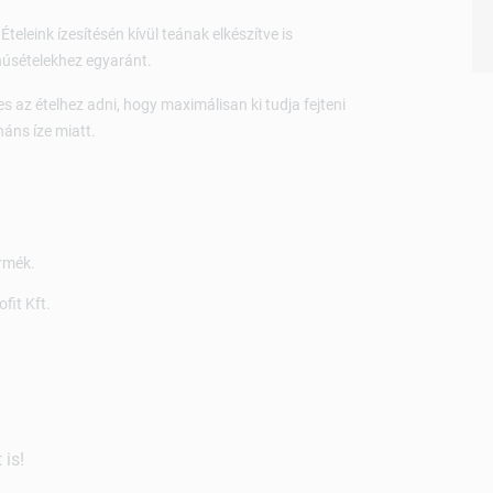
leink ízesítésén kívül teának elkészítve is
húsételekhez egyaránt.
s az ételhez adni, hogy maximálisan ki tudja fejteni
náns íze miatt.
rmék.
fit Kft.
is!