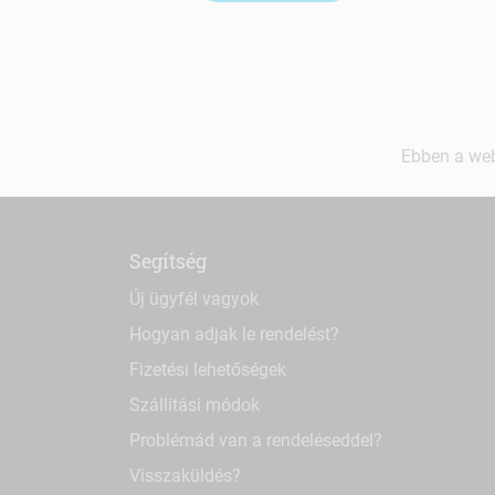
Ebben a web
Segítség
Új ügyfél vagyok
Hogyan adjak le rendelést?
Fizetési lehetőségek
Szállítási módok
Problémád van a rendeléseddel?
Visszaküldés?