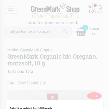
menu
bio, natúr és gluténmentes termékek
Termék
0
Kosár
keresés
0 Ft
Márka:
GreenMark Organic
GreenMark Organic bio Oregano,
morzsolt, 10 g
Tartalom: 10 g
EAN: 5999562480236
-10%
Adatkezelési beállítások