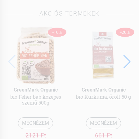
AKCIÓS TERMÉKEK
-10%
-20%
GreenMark Organic
GreenMark Organic
bio Fehér bab közepes
bio Kurkuma, őrölt 50 g
szemű 500g
MEGNÉZEM
MEGNÉZEM
2121 Ft
661 Ft