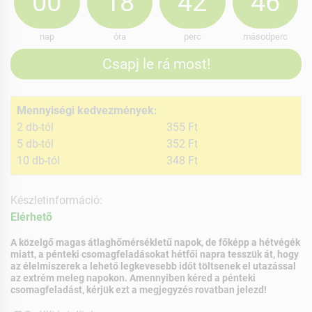
00
18
42
45
nap
óra
perc
másodperc
Csapj le rá most!
Mennyiségi kedvezmények:
2 db-tól
355 Ft
5 db-tól
352 Ft
10 db-tól
348 Ft
Készletinformáció:
Elérhetõ
A közelgő magas átlaghőmérsékletű napok, de főképp a hétvégék
miatt, a pénteki csomagfeladásokat hétfői napra tesszük át, hogy
az élelmiszerek a lehető legkevesebb időt töltsenek el utazással
az extrém meleg napokon. Amennyiben kéred a pénteki
csomagfeladást, kérjük ezt a megjegyzés rovatban jelezd!