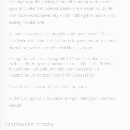
Az oregano jól illik zöldségekhez, fehér és vörös húsokhoz
egyaránt, valamint halételek ízesítésére is alkalmas. Jó illik
más fűszerekhez, keverhetjük bors, fokhagyma, bazsalikom,
esetleg kakukkfűvel.
Különösen az olasz és görög konyhában népszerű. Ételeink
ízesítésén kívül teának elkészítve is fogyaszthatjuk. Alkalmas
pizzákhoz, szószokhoz, húsételekhez egyaránt.
A oregánót a főzési idő vége előtt 15 perccel érdemes az
ételhez adni, hogy maximálisan ki tudja fejteni ízét. Érdemes
fokozatosan adagolni, intenzív, domináns íze miatt.
Használhatjuk morzsolt vagy őrölt változatát is.
Összetevők: bio szárított, morzsolt oregánó
Glutént, mogyorót, diót, szezámmagot, feldogozó üzemben
készült!
Származási ország: