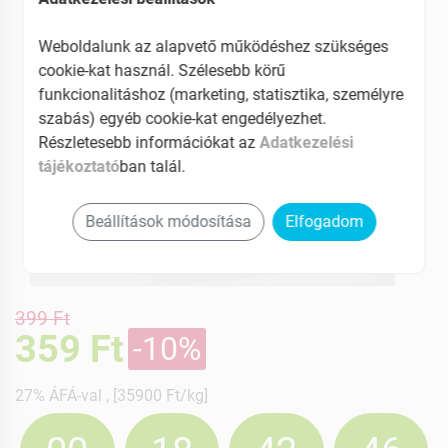
Weboldalunk az alapvető működéshez szükséges
cookie-kat használ. Szélesebb körű
funkcionalitáshoz (marketing, statisztika, személyre
szabás) egyéb cookie-kat engedélyezhet.
Részletesebb információkat az
Adatkezelési
tájékoztató
ban talál.
Beállítások módosítása
Elfogadom
399 Ft
359 Ft
-10%
27% ÁFÁ-val , [35900 Ft/kg]