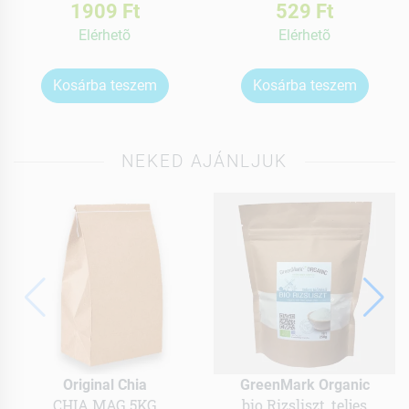
1909 Ft
529 Ft
Elérhetõ
Elérhetõ
Kosárba teszem
Kosárba teszem
NEKED AJÁNLJUK
Original Chia
GreenMark Organic
CHIA MAG 5KG
bio Rizsliszt, teljes