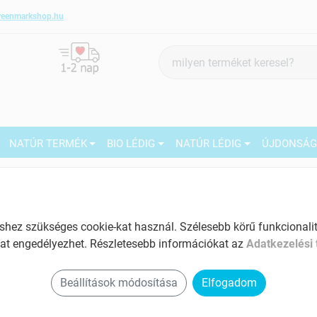
reenmarkshop.hu
Termék
keresés
NATÚR TERMÉK
BIO LÉDIG
NATÚR LÉDIG
ÚJDONSÁ
Márka:
GreenMark Organic
GreenMark Organic BIO
NAPRAFORGÓMAG HÁNTOLT
27
ez szükséges cookie-kat használ. Szélesebb körű funkcionalitá
25KG
at engedélyezhet. Részletesebb információkat az
Adatkezelési 
M
Tartalom: 25 kg
2
EAN: 2010000101360
5
Beállítások módosítása
Elfogadom
1