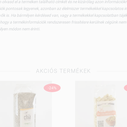
 olvasd el a terméken található címkét és ne kizárólag azon információ
ók pontosak legyenek, azonban az élelmiszer termékekkel kapcsolatos i
ők is. Ha bármilyen kérdésed van, vagy a termékekkel kapcsolatban tájéko
 hogy a termékinformációk rendszeresen frissítésre kerülnek cégünk nem v
ilyen módon nem érinti.
AKCIÓS TERMÉKEK
-24%