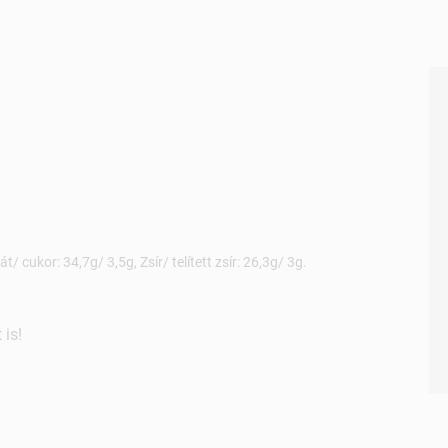
t/ cukor: 34,7g/ 3,5g, Zsír/ telített zsír: 26,3g/ 3g.
is!