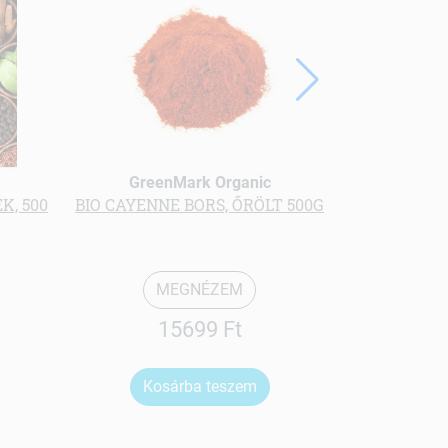
GreenMark Organic
Gree
K, 500
BIO CAYENNE BORS, ŐRÖLT 500G
BIO SALÁTA
MEGNÉZEM
15699 Ft
Kosárba teszem
Ko