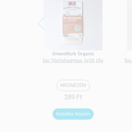
GreenMark Organic
bio Vöröshagyma, őrölt 10g
bio
MEGNÉZEM
289 Ft
Kosárba teszem