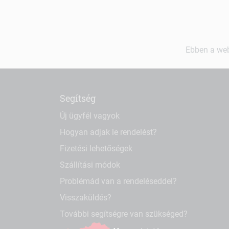
Ebben a web
Segítség
Új ügyfél vagyok
Hogyan adjak le rendelést?
Fizetési lehetőségek
Szállítási módok
Problémád van a rendeléseddel?
Visszaküldés?
További segítségre van szükséged?