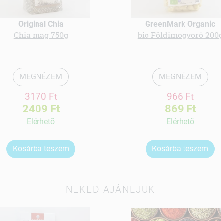
Original Chia
GreenMark Organic
Chia mag 750g
bio Földimogyoró 200
MEGNÉZEM
MEGNÉZEM
3170 Ft
966 Ft
2409 Ft
869 Ft
Elérhetõ
Elérhetõ
Kosárba teszem
Kosárba teszem
NEKED AJÁNLJUK