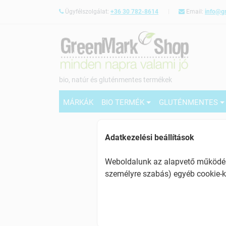
Ügyfélszolgálat:
+36 30 782-8614
Email:
info@g
bio, natúr és gluténmentes termékek
MÁRKÁK
BIO TERMÉK
GLUTÉNMENTES
Adatkezelési beállítások
Weboldalunk az alapvető működésh
személyre szabás) egyéb cookie-k