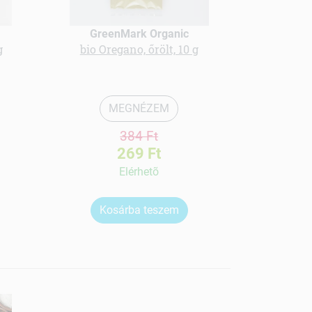
GreenMark Organic
Gree
g
bio Oregano, őrölt, 10 g
bio
MEGNÉZEM
384 Ft
269 Ft
Elérhetõ
Kosárba teszem
Ko