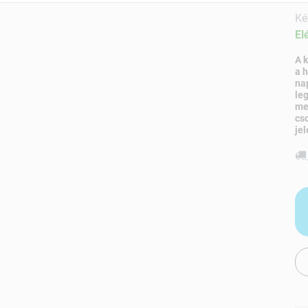
Ké
El
A 
a 
na
le
me
cs
jel