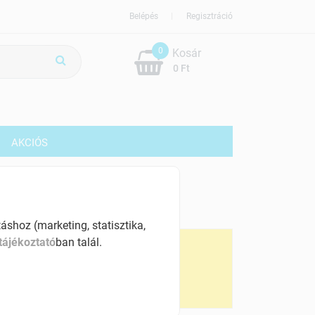
Belépés
Regisztráció
0
Kosár
0 Ft
G
AKCIÓS
81359 Ft
% ÁFÁ-val , [3254 Ft/kg]
shoz (marketing, statisztika,
tájékoztató
ban talál.
ennyiségi kedvezmények:
 db-tól
80545 Ft
 db-tól
79732 Ft
0 db-tól
78918 Ft