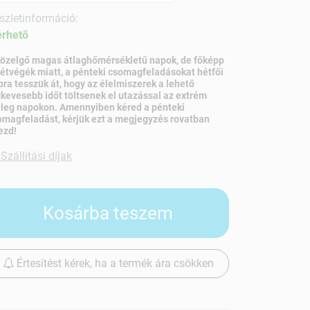
szletinformáció:
érhetõ
közelgő magas átlaghőmérsékletű napok, de főképp
hétvégék miatt, a pénteki csomagfeladásokat hétfői
pra tesszük át, hogy az élelmiszerek a lehető
gkevesebb időt töltsenek el utazással az extrém
leg napokon. Amennyiben kéred a pénteki
omagfeladást, kérjük ezt a megjegyzés rovatban
ezd!
Szállítási díjak
Kosárba teszem
Értesítést kérek, ha a termék ára csökken