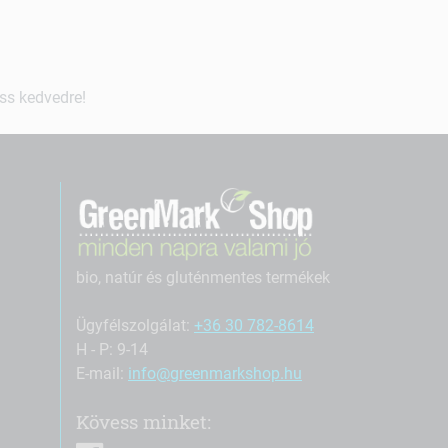
ss kedvedre!
bio, natúr és gluténmentes termékek
Ügyfélszolgálat:
+36 30 782-8614
H - P: 9-14
E-mail:
info@greenmarkshop.hu
Kövess minket: