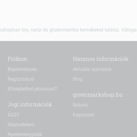
shopban bio, natúr és gluténmentes termékeket találsz. Váloga
Fiókom
Hasznos információk
Bejelentkezés
Aktuális ajánlatok
Regisztráció
Blog
Elfelejtetted jelszavad?
greenmarkshop.hu
Jogi információk
Rólunk
ÁSZF
Kapcsolat
Adatvételem
Nyereményjáték