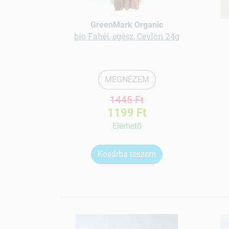
GreenMark Organic
bio Fahéj, egész, Ceylon 24g
MEGNÉZEM
1445 Ft
1199 Ft
Elérhetõ
Kosárba teszem