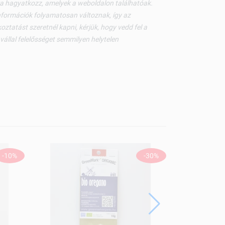
kra hagyatkozz, amelyek a weboldalon találhatóak.
nformációk folyamatosan változnak, így az
ztatást szeretnél kapni, kérjük, hogy vedd fel a
állal felelősséget semmilyen helytelen
-10%
-30%