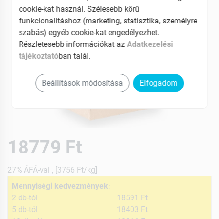
cookie-kat használ. Szélesebb körű
funkcionalitáshoz (marketing, statisztika, személyre
szabás) egyéb cookie-kat engedélyezhet.
Részletesebb információkat az
Adatkezelési
tájékoztató
ban talál.
Beállítások módosítása
Elfogadom
18779 Ft
27% ÁFÁ-val , [3756 Ft/kg]
Mennyiségi kedvezmények:
2 db-tól
18591 Ft
5 db-tól
18403 Ft