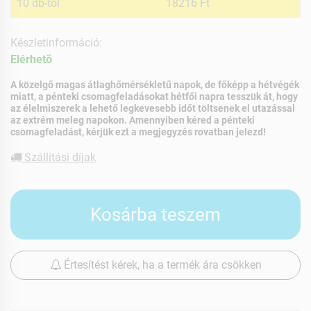
10 db-tól
18216 Ft
Készletinformáció:
Elérhetõ
A közelgő magas átlaghőmérsékletű napok, de főképp a hétvégék
miatt, a pénteki csomagfeladásokat hétfői napra tesszük át, hogy
az élelmiszerek a lehető legkevesebb időt töltsenek el utazással
az extrém meleg napokon. Amennyiben kéred a pénteki
csomagfeladást, kérjük ezt a megjegyzés rovatban jelezd!
Szállítási díjak
Kosárba teszem
Értesítést kérek, ha a termék ára csökken