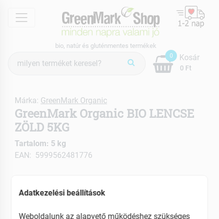
menu
bio, natúr és gluténmentes termékek
Termék
0
Kosár
keresés
0 Ft
Márka:
GreenMark Organic
GreenMark Organic BIO LENCSE
ZÖLD 5KG
Tartalom: 5 kg
EAN: 5999562481776
Adatkezelési beállítások
Weboldalunk az alapvető működéshez szükséges