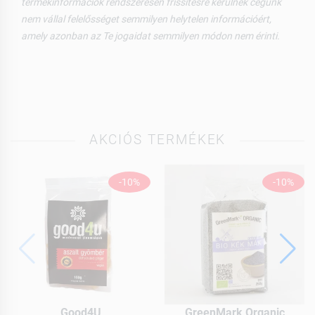
termékinformációk rendszeresen frissítésre kerülnek cégünk
nem vállal felelősséget semmilyen helytelen információért,
amely azonban az Te jogaidat semmilyen módon nem érinti.
AKCIÓS TERMÉKEK
-10%
-10%
Good4U
GreenMark Organic