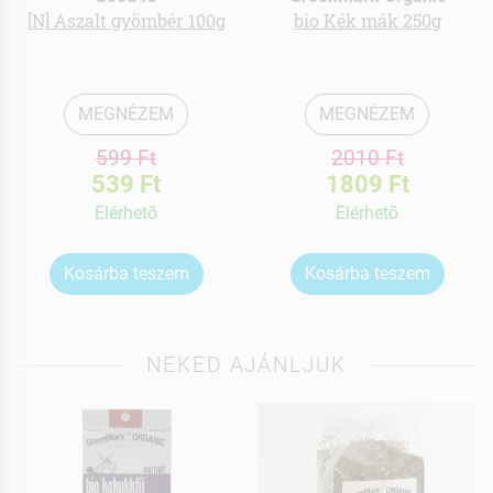
[N] Aszalt gyömbér 100g
bio Kék mák 250g
MEGNÉZEM
MEGNÉZEM
599 Ft
2010 Ft
539 Ft
1809 Ft
Elérhetõ
Elérhetõ
Kosárba teszem
Kosárba teszem
NEKED AJÁNLJUK