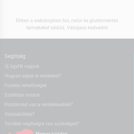
Ebben a webshopban bio, natúr és gluténmentes
termékeket találsz. Válogass kedvedre!
Segítség
Új ügyfél vagyok
Hogyan adjak le rendelést?
Fizetési lehetőségek
Szállítási módok
Problémád van a rendeléseddel?
Visszaküldés?
További segítségre van szükséged?