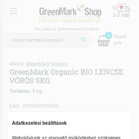
menu
bio, natúr és gluténmentes termékek
Termék
0
Kosár
keresés
0 Ft
Márka:
GreenMark Organic
GreenMark Organic BIO LENCSE
VÖRÖS 5KG
Tartalom: 5 kg
EAN: 2010000102800
Adatkezelési beállítások
Weboldalunk az alapvető működéshez szükséges