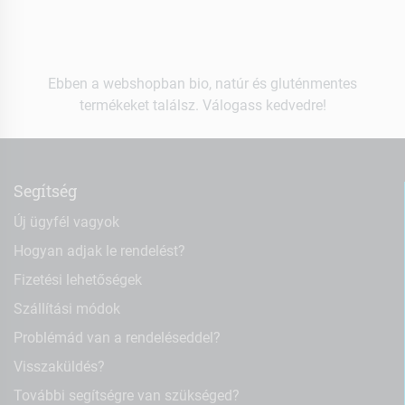
Ebben a webshopban bio, natúr és gluténmentes
termékeket találsz. Válogass kedvedre!
Segítség
Új ügyfél vagyok
Hogyan adjak le rendelést?
Fizetési lehetőségek
Szállítási módok
Problémád van a rendeléseddel?
Visszaküldés?
További segítségre van szükséged?