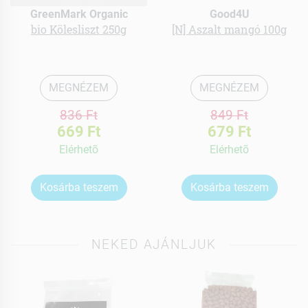
GreenMark Organic
Good4U
bio Kölesliszt 250g
[N] Aszalt mangó 100g
MEGNÉZEM
MEGNÉZEM
836 Ft
849 Ft
669 Ft
679 Ft
Elérhetõ
Elérhetõ
Kosárba teszem
Kosárba teszem
NEKED AJÁNLJUK