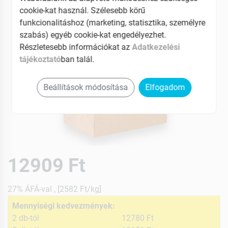
cookie-kat használ. Szélesebb körű
funkcionalitáshoz (marketing, statisztika, személyre
szabás) egyéb cookie-kat engedélyezhet.
Részletesebb információkat az
Adatkezelési
tájékoztató
ban talál.
Beállítások módosítása
Elfogadom
12909 Ft
27% ÁFÁ-val , [2582 Ft/kg]
Mennyiségi kedvezmények:
2 db-tól
12780 Ft