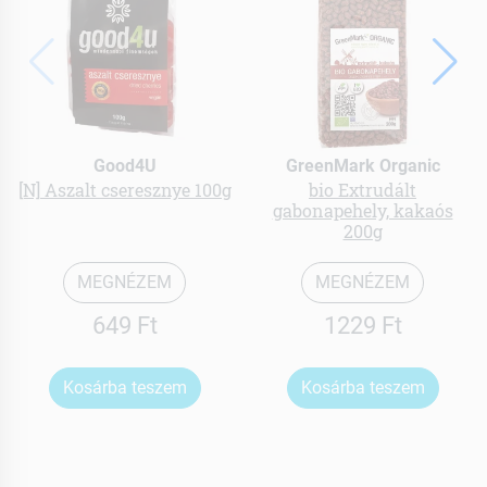
Good4U
GreenMark Organic
[N] Aszalt cseresznye 100g
bio Extrudált
gabonapehely, kakaós
200g
MEGNÉZEM
MEGNÉZEM
649 Ft
1229 Ft
Kosárba teszem
Kosárba teszem