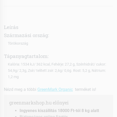
Leírás
Származási ország:
Törökország
Tápanyagtartalom:
Kalória: 1534 kJ/ 362 kcal, Fehérje: 27,2 g, Szénhidrát/ cukor:
54,9g/ 2,3g, Zsír/ telített zsír: 2,6g/ 0,6g. Rost: 5,2 g, Nátrium:
1,2 mg
Nézd meg a többi
GreenMark Organic
terméket is!
greenmarkshop.hu előnyei
Ingyenes kiszállítás 18000 Ft-tól 8 kg alatt
Biztonságos online fizetés