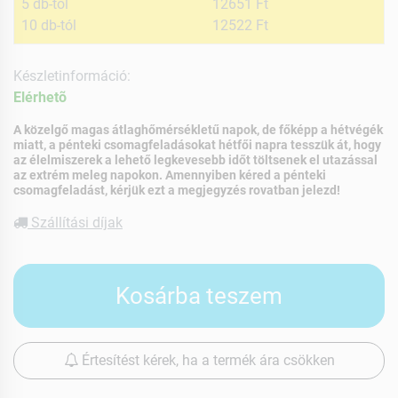
5 db-tól
12651 Ft
10 db-tól
12522 Ft
Készletinformáció:
Elérhetõ
A közelgő magas átlaghőmérsékletű napok, de főképp a hétvégék
miatt, a pénteki csomagfeladásokat hétfői napra tesszük át, hogy
az élelmiszerek a lehető legkevesebb időt töltsenek el utazással
az extrém meleg napokon. Amennyiben kéred a pénteki
csomagfeladást, kérjük ezt a megjegyzés rovatban jelezd!
Szállítási díjak
Kosárba teszem
Értesítést kérek, ha a termék ára csökken