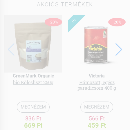
AKCIÓS TERMÉKEK
ÚJ
-20%
-20%
GreenMark Organic
Victoria
bio Kölesliszt 250g
Hámozott, egész
paradicsom 400 g
MEGNÉZEM
MEGNÉZEM
836 Ft
566 Ft
669 Ft
459 Ft