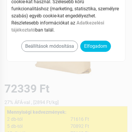
cookie-kat használ. Szélesebb körű
funkcionalitáshoz (marketing, statisztika, személyre
szabás) egyéb cookie-kat engedélyezhet.
Részletesebb információkat az
Adatkezelési
tájékoztató
ban talál.
Beállítások módosítása
Elfogadom
72339 Ft
27% ÁFÁ-val , [2894 Ft/kg]
Mennyiségi kedvezmények:
2 db-tól
71616 Ft
5 db-tól
70892 Ft