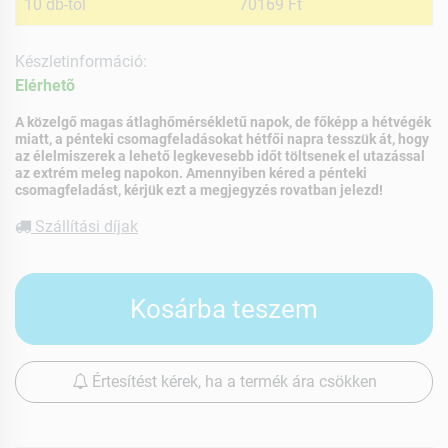
10 db-tól
70169 Ft
Készletinformáció:
Elérhetõ
A közelgő magas átlaghőmérsékletű napok, de főképp a hétvégék
miatt, a pénteki csomagfeladásokat hétfői napra tesszük át, hogy
az élelmiszerek a lehető legkevesebb időt töltsenek el utazással
az extrém meleg napokon. Amennyiben kéred a pénteki
csomagfeladást, kérjük ezt a megjegyzés rovatban jelezd!
Szállítási díjak
Kosárba teszem
Értesítést kérek, ha a termék ára csökken