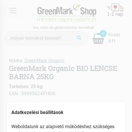
menu
bio, natúr és gluténmentes termékek
Termék
0
Kosár
keresés
0 Ft
Márka:
GreenMark Organic
GreenMark Organic BIO LENCSE
BARNA 25KG
Tartalom: 25 kg
EAN: 5999562481806
Adatkezelési beállítások
Weboldalunk az alapvető működéshez szükséges