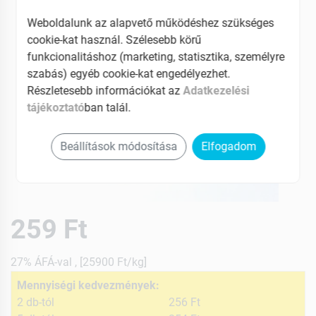
Weboldalunk az alapvető működéshez szükséges
cookie-kat használ. Szélesebb körű
funkcionalitáshoz (marketing, statisztika, személyre
szabás) egyéb cookie-kat engedélyezhet.
Részletesebb információkat az
Adatkezelési
tájékoztató
ban talál.
Beállítások módosítása
Elfogadom
259 Ft
27% ÁFÁ-val , [25900 Ft/kg]
Mennyiségi kedvezmények:
2 db-tól
256 Ft