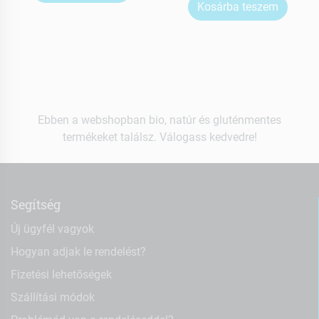
Kosárba teszem
Ebben a webshopban bio, natúr és gluténmentes
termékeket találsz. Válogass kedvedre!
Segítség
Új ügyfél vagyok
Hogyan adjak le rendelést?
Fizetési lehetőségek
Szállítási módok