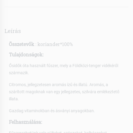
Leírás
Összetevők
: koriander*100%
Tulajdonságok:
Ősidők óta használt fűszer, mely a Földközi-tenger vidékéről
származik.
Citromos, jellegzetesen aromás ízű és illatú. Aromás, a
szárított magoknak van egy jellegzetes, szilvára emlékeztető
illata.
Gazdag vitaminokban és ásványi anyagokban.
Felhasználása:
Fűszerezhetünk vele sülteket, szószokat, kolbászokat,