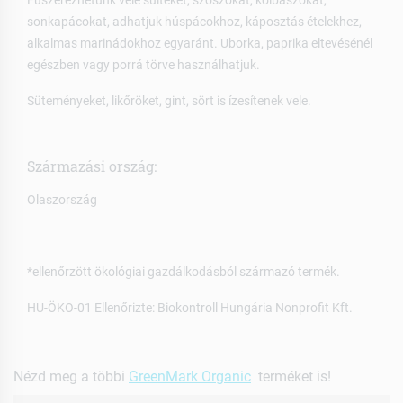
sonkapácokat, adhatjuk húspácokhoz, káposztás ételekhez,
alkalmas marinádokhoz egyaránt. Uborka, paprika eltevésénél
egészben vagy porrá törve használhatjuk.
Süteményeket, likőröket, gint, sört is ízesítenek vele.
Származási ország:
Olaszország
*ellenőrzött ökológiai gazdálkodásból származó termék.
HU-ÖKO-01 Ellenőrizte: Biokontroll Hungária Nonprofit Kft.
Nézd meg a többi
GreenMark Organic
terméket is!