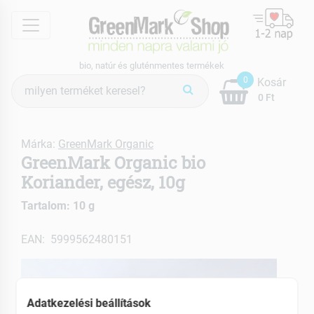
menu
bio, natúr és gluténmentes termékek
Termék
0
Kosár
keresés
0 Ft
Márka:
GreenMark Organic
GreenMark Organic bio
Koriander, egész, 10g
Tartalom: 10 g
EAN: 5999562480151
Adatkezelési beállítások