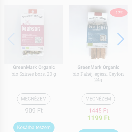
-17%
GreenMark Organic
GreenMark Organic
bio Színes bors, 20 g
bio Fahéj, egész, Ceylon
24g
MEGNÉZEM
MEGNÉZEM
909 Ft
1445 Ft
1199 Ft
Kosárba teszem