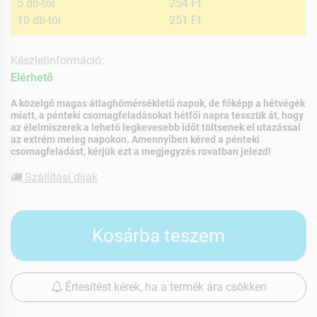
5 db-tól
254 Ft
10 db-tól
251 Ft
Készletinformáció:
Elérhetõ
A közelgő magas átlaghőmérsékletű napok, de főképp a hétvégék
miatt, a pénteki csomagfeladásokat hétfői napra tesszük át, hogy
az élelmiszerek a lehető legkevesebb időt töltsenek el utazással
az extrém meleg napokon. Amennyiben kéred a pénteki
csomagfeladást, kérjük ezt a megjegyzés rovatban jelezd!
Szállítási díjak
Kosárba teszem
Értesítést kérek, ha a termék ára csökken