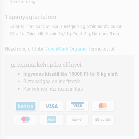
Németország
Tápanyagtartalom:
Kalória: 1482 kJ/ 354 kcal, Fehérje: 13 g, Szénhidrát/ cukor:
80g/ 1g, Zsír/ telített zsír: 3g/ 1g. Rost: 3 g, Nátrium: 5 mg
Nézd meg a többi
GreenMark Organic
terméket is!
greenmarkshop.hu előnyei
Ingyenes kiszállítás 18000 Ft-tól 8 kg alatt
Biztonságos online fizetés
Kényelmes házhozszállítás
Utánvét
Előre utalás