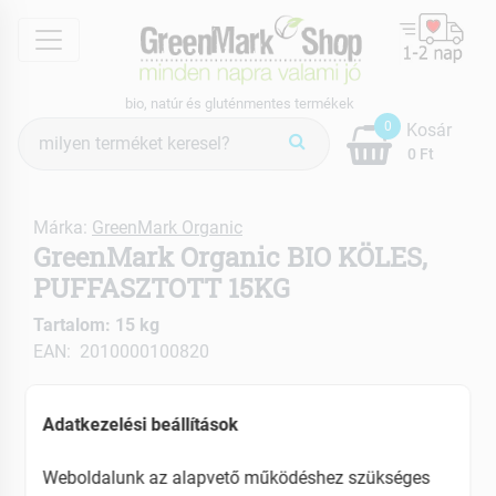
menu
bio, natúr és gluténmentes termékek
Termék
0
Kosár
keresés
0 Ft
Márka:
GreenMark Organic
GreenMark Organic BIO KÖLES,
PUFFASZTOTT 15KG
Tartalom: 15 kg
EAN: 2010000100820
Adatkezelési beállítások
Weboldalunk az alapvető működéshez szükséges