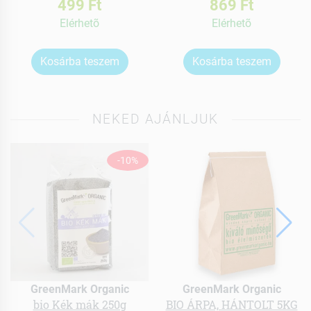
499 Ft
869 Ft
Elérhetõ
Elérhetõ
Kosárba teszem
Kosárba teszem
NEKED AJÁNLJUK
-10%
GreenMark Organic
GreenMark Organic
bio Kék mák 250g
BIO ÁRPA, HÁNTOLT 5KG