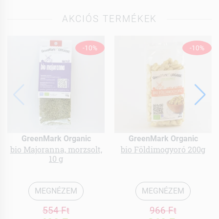
AKCIÓS TERMÉKEK
-10%
-10%
GreenMark Organic
GreenMark Organic
bio Majoranna, morzsolt,
bio Földimogyoró 200g
10 g
MEGNÉZEM
MEGNÉZEM
554 Ft
966 Ft