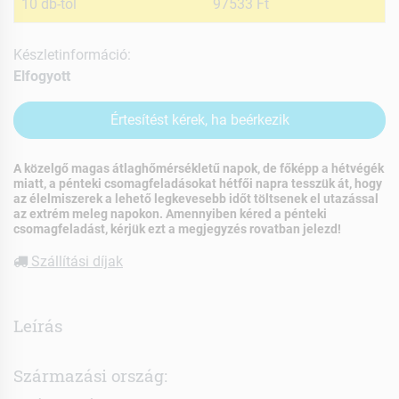
10 db-tól
97533 Ft
Készletinformáció:
Elfogyott
Értesítést kérek, ha beérkezik
A közelgő magas átlaghőmérsékletű napok, de főképp a hétvégék
miatt, a pénteki csomagfeladásokat hétfői napra tesszük át, hogy
az élelmiszerek a lehető legkevesebb időt töltsenek el utazással
az extrém meleg napokon. Amennyiben kéred a pénteki
csomagfeladást, kérjük ezt a megjegyzés rovatban jelezd!
Szállítási díjak
Leírás
Származási ország: