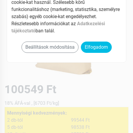
cookie-kat használ. Szélesebb körű
funkcionalitáshoz (marketing, statisztika, személyre
szabás) egyéb cookie-kat engedélyezhet.
Részletesebb információkat az
Adatkezelési
tájékoztató
ban talál.
Beállítások módosítása
Elfogadom
100549 Ft
18% ÁFÁ-val , [6703 Ft/kg]
Mennyiségi kedvezmények:
2 db-tól
99544 Ft
5 db-tól
98538 Ft