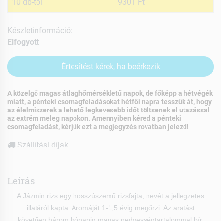
10 db-tól
9301 Ft
Készletinformáció:
Elfogyott
Értesítést kérek, ha beérkezik
A közelgő magas átlaghőmérsékletű napok, de főképp a hétvégék
miatt, a pénteki csomagfeladásokat hétfői napra tesszük át, hogy
az élelmiszerek a lehető legkevesebb időt töltsenek el utazással
az extrém meleg napokon. Amennyiben kéred a pénteki
csomagfeladást, kérjük ezt a megjegyzés rovatban jelezd!
Szállítási díjak
Leírás
A Jázmin rizs egy hosszúszemű rizsfajta, nevét a jellegzetes
illatáról kapta. Aromáját 1-1,5 évig megőrzi. Az aratást
követően három hónapig magas nedvességtartalommal bír,