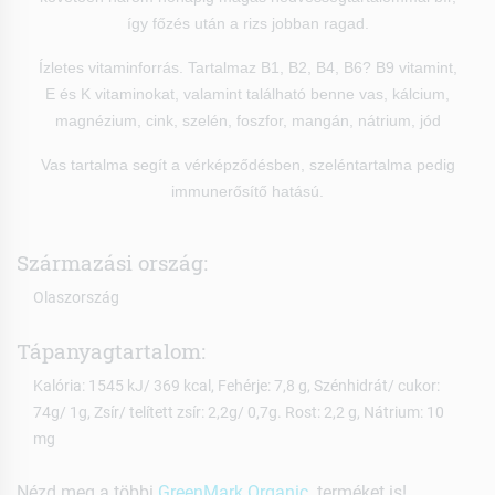
így főzés után a rizs jobban ragad.
Ízletes vitaminforrás. Tartalmaz B1, B2, B4, B6? B9 vitamint,
E és K vitaminokat, valamint található benne vas, kálcium,
magnézium, cink, szelén, foszfor, mangán, nátrium, jód
Vas tartalma segít a vérképződésben, szeléntartalma pedig
immunerősítő hatású.
Származási ország:
Olaszország
Tápanyagtartalom:
Kalória: 1545 kJ/ 369 kcal, Fehérje: 7,8 g, Szénhidrát/ cukor:
74g/ 1g, Zsír/ telített zsír: 2,2g/ 0,7g. Rost: 2,2 g, Nátrium: 10
mg
Nézd meg a többi
GreenMark Organic
terméket is!