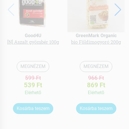
Good4U
GreenMark Organic
[N] Aszalt gyömbér 100g
bio Földimogyoró 200g
MEGNÉZEM
MEGNÉZEM
599 Ft
966 Ft
539 Ft
869 Ft
Elérhetõ
Elérhetõ
Kosárba teszem
Kosárba teszem