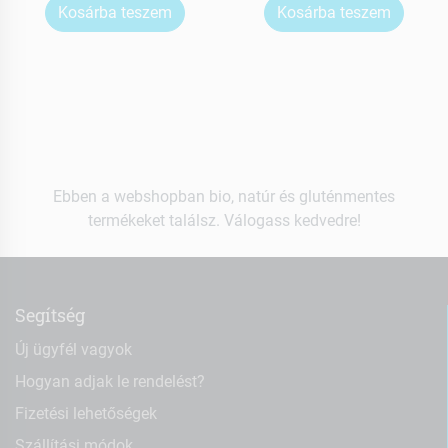
Kosárba teszem
Kosárba teszem
Ebben a webshopban bio, natúr és gluténmentes
termékeket találsz. Válogass kedvedre!
Segítség
Új ügyfél vagyok
Hogyan adjak le rendelést?
Fizetési lehetőségek
Szállítási módok