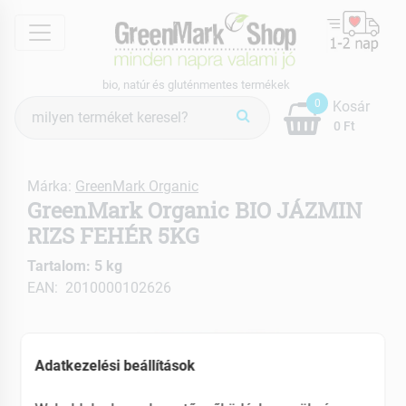
menu
bio, natúr és gluténmentes termékek
Termék
0
Kosár
keresés
0 Ft
Márka:
GreenMark Organic
GreenMark Organic BIO JÁZMIN
RIZS FEHÉR 5KG
Tartalom: 5 kg
EAN: 2010000102626
Adatkezelési beállítások