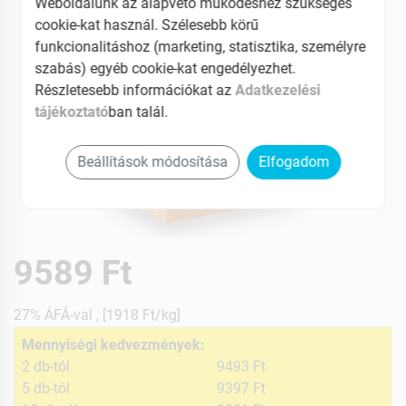
Weboldalunk az alapvető működéshez szükséges
cookie-kat használ. Szélesebb körű
funkcionalitáshoz (marketing, statisztika, személyre
szabás) egyéb cookie-kat engedélyezhet.
Részletesebb információkat az
Adatkezelési
tájékoztató
ban talál.
Beállítások módosítása
Elfogadom
9589 Ft
27% ÁFÁ-val , [1918 Ft/kg]
Mennyiségi kedvezmények:
2 db-tól
9493 Ft
5 db-tól
9397 Ft