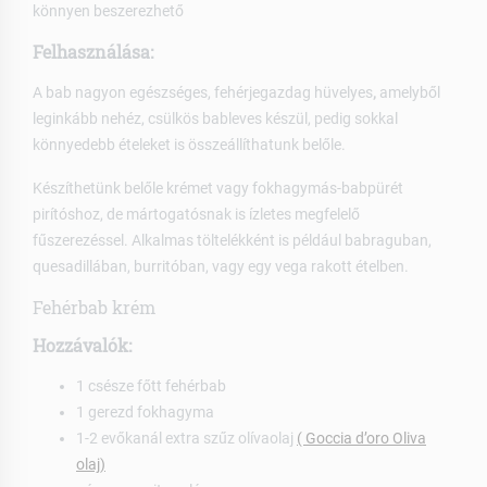
könnyen beszerezhető
Felhasználása:
A bab nagyon egészséges, fehérjegazdag hüvelyes
,
amelyből
leginkább nehéz, csülkös bableves készül, pedig sokkal
könnyedebb ételeket is összeállíthatunk belőle.
Készíthetünk belőle krémet vagy fokhagymás-babpürét
pirítóshoz, de mártogatósnak is ízletes megfelelő
fűszerezéssel.
Alkalmas töltelékként is például babraguban,
quesadillában, burritóban, vagy egy vega rakott ételben.
Fehérbab krém
Hozzávalók:
1 csésze főtt fehérbab
1 gerezd fokhagyma
1-2 evőkanál extra szűz olívaolaj
( Goccia d’oro Oliva
olaj)