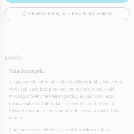
Értesítést kérek, ha a termék ára csökken
Leírás
Tulajdonságok:
A leggyakoribb babfajták a fehér bab kis és jumbo, fekete bab,
vörös bab, azuki bab, pinto bab, mungo bab. A bab kiváló
minőségű növényi fehérjében gazdag, és különösen nagy
mennyiségben tartalmaz kalciumot és káliumot, valamint
folsavat, foszfort, magnéziumot, jódot és vasat, rosttartalma
magas.
A bab nem szezonális étel, így az év bármely szakában