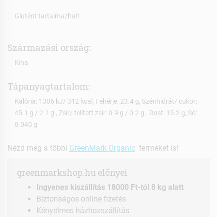
Glutént tartalmazhat!
Származási ország:
Kína
Tápanyagtartalom:
Kalória: 1306 kJ/ 312 kcal, Fehérje: 23.4 g, Szénhidrát/ cukor:
45.1 g / 2.1 g , Zsír/ telített zsír: 0.9 g / 0.2 g . Rost: 15.2 g, Só:
0.040 g
Nézd meg a többi
GreenMark Organic
terméket is!
greenmarkshop.hu előnyei
Ingyenes kiszállítás 18000 Ft-tól 8 kg alatt
Biztonságos online fizetés
Kényelmes házhozszállítás