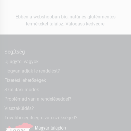
Ebben a webshopban bio, natúr és gluténmentes
termékeket találsz. Válogass kedvedre!
Segítség
Új ügyfél vagyok
Hogyan adjak le rendelést?
Fizetési lehetőségek
Szállítási módok
Problémád van a rendeléseddel?
Visszaküldés?
További segítségre van szükséged?