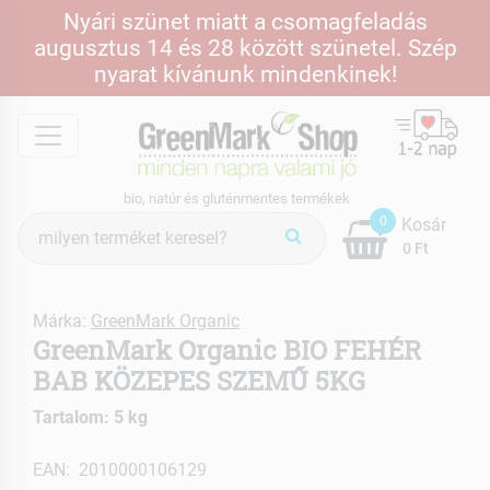
Nyári szünet miatt a csomagfeladás
augusztus 14 és 28 között szünetel. Szép
nyarat kívánunk mindenkinek!
menu
bio, natúr és gluténmentes termékek
Termék
0
Kosár
keresés
0 Ft
Márka:
GreenMark Organic
GreenMark Organic BIO FEHÉR
BAB KÖZEPES SZEMŰ 5KG
Tartalom: 5 kg
EAN: 2010000106129