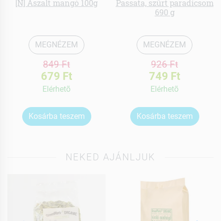
[N] Aszalt mangó 100g
Passata, szűrt paradicsom
690 g
MEGNÉZEM
MEGNÉZEM
849 Ft
926 Ft
679 Ft
749 Ft
Elérhetõ
Elérhetõ
Kosárba teszem
Kosárba teszem
NEKED AJÁNLJUK