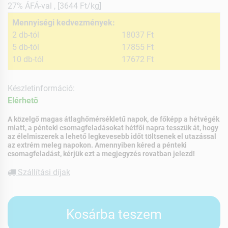
27% ÁFÁ-val , [3644 Ft/kg]
Mennyiségi kedvezmények:
2 db-tól
18037 Ft
5 db-tól
17855 Ft
10 db-tól
17672 Ft
Készletinformáció:
Elérhetõ
A közelgő magas átlaghőmérsékletű napok, de főképp a hétvégék
miatt, a pénteki csomagfeladásokat hétfői napra tesszük át, hogy
az élelmiszerek a lehető legkevesebb időt töltsenek el utazással
az extrém meleg napokon. Amennyiben kéred a pénteki
csomagfeladást, kérjük ezt a megjegyzés rovatban jelezd!
Szállítási díjak
Kosárba teszem