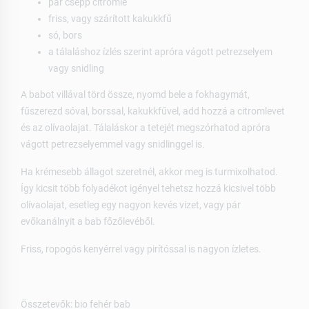
pár csepp citromlé
friss, vagy szárított kakukkfű
só, bors
a tálaláshoz ízlés szerint apróra vágott petrezselyem
vagy snidling
A babot villával törd össze, nyomd bele a fokhagymát,
fűszerezd sóval, borssal, kakukkfűvel, add hozzá a citromlevet
és az olívaolajat. Tálaláskor a tetejét megszórhatod apróra
vágott petrezselyemmel vagy snidlinggel is.
Ha krémesebb állagot szeretnél, akkor meg is turmixolhatod.
Így kicsit több folyadékot igényel tehetsz hozzá kicsivel több
olívaolajat, esetleg egy nagyon kevés vizet, vagy pár
evőkanálnyit a bab főzőlevéből.
Friss, ropogós kenyérrel vagy pirítóssal is nagyon ízletes.
Összetevők: bio fehér bab