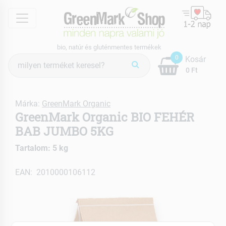
menu
bio, natúr és gluténmentes termékek
Termék
0
Kosár
keresés
0 Ft
Márka:
GreenMark Organic
GreenMark Organic BIO FEHÉR
BAB JUMBO 5KG
Tartalom: 5 kg
EAN: 2010000106112