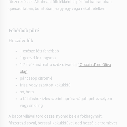
fűszerezéssel.
Alkalmas töltelékként is például babraguban,
quesadillában, burritóban, vagy egy vega rakott ételben.
Fehérbab püré
Hozzávalók:
1 csésze főtt fehérbab
1 gerezd fokhagyma
1-2 evőkanál extra szűz olívaolaj (
Goccia d’oro Oliva
olaj)
pár csepp citromlé
friss, vagy szárított kakukkfű
só, bors
a tálaláshoz ízlés szerint apróra vágott petrezselyem
vagy snidling
A babot villával törd össze, nyomd bele a fokhagymát,
fűszerezd sóval, borssal, kakukkfűvel, add hozzá a citromlevet