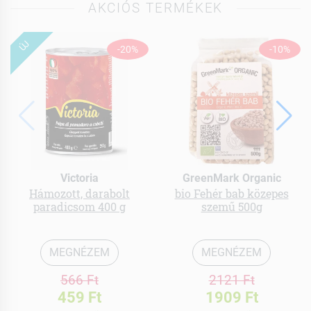
AKCIÓS TERMÉKEK
ÚJ
-20%
-10%
Victoria
GreenMark Organic
Hámozott, darabolt
bio Fehér bab közepes
paradicsom 400 g
szemű 500g
MEGNÉZEM
MEGNÉZEM
566 Ft
2121 Ft
459 Ft
1909 Ft