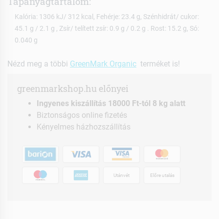
Tápanyagtartalom:
Kalória: 1306 kJ/ 312 kcal, Fehérje: 23.4 g, Szénhidrát/ cukor:
45.1 g / 2.1 g , Zsír/ telített zsír: 0.9 g / 0.2 g . Rost: 15.2 g, Só:
0.040 g
Nézd meg a többi
GreenMark Organic
terméket is!
greenmarkshop.hu előnyei
Ingyenes kiszállítás 18000 Ft-tól 8 kg alatt
Biztonságos online fizetés
Kényelmes házhozszállítás
Utánvét
Előre utalás