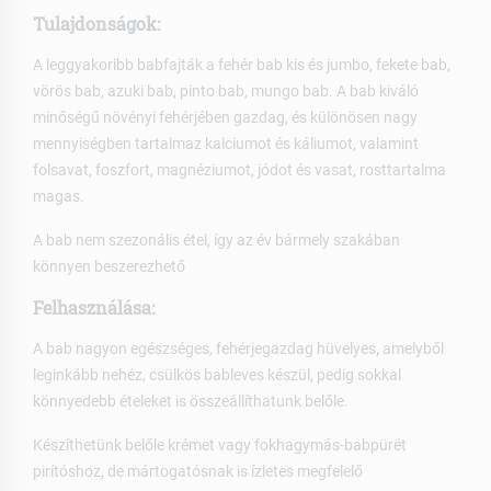
Tulajdonságok:
A leggyakoribb babfajták a fehér bab kis és jumbo, fekete bab,
vörös bab, azuki bab, pinto bab, mungo bab. A bab kiváló
minőségű növényi fehérjében gazdag, és különösen nagy
mennyiségben tartalmaz kalciumot és káliumot, valamint
folsavat, foszfort, magnéziumot, jódot és vasat, rosttartalma
magas.
A bab nem szezonális étel, így az év bármely szakában
könnyen beszerezhető
Felhasználása:
A bab nagyon egészséges, fehérjegazdag hüvelyes
,
amelyből
leginkább nehéz, csülkös bableves készül, pedig sokkal
könnyedebb ételeket is összeállíthatunk belőle.
Készíthetünk belőle krémet vagy fokhagymás-babpürét
pirítóshoz, de mártogatósnak is ízletes megfelelő