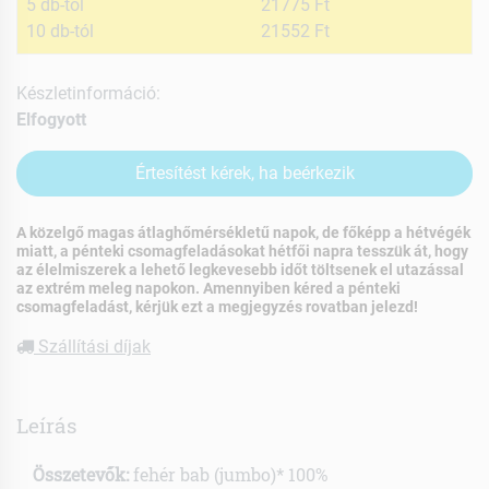
5 db-tól
21775 Ft
10 db-tól
21552 Ft
Készletinformáció:
Elfogyott
Értesítést kérek, ha beérkezik
A közelgő magas átlaghőmérsékletű napok, de főképp a hétvégék
miatt, a pénteki csomagfeladásokat hétfői napra tesszük át, hogy
az élelmiszerek a lehető legkevesebb időt töltsenek el utazással
az extrém meleg napokon. Amennyiben kéred a pénteki
csomagfeladást, kérjük ezt a megjegyzés rovatban jelezd!
Szállítási díjak
Leírás
Összetevők:
fehér bab (jumbo)* 100%