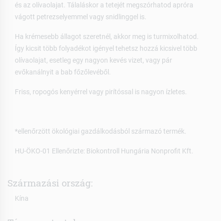
és az olívaolajat. Tálaláskor a tetejét megszórhatod apróra
vágott petrezselyemmel vagy snidlinggel is.
Ha krémesebb állagot szeretnél, akkor meg is turmixolhatod.
Így kicsit több folyadékot igényel tehetsz hozzá kicsivel több
olívaolajat, esetleg egy nagyon kevés vizet, vagy pár
evőkanálnyit a bab főzőlevéből.
Friss, ropogós kenyérrel vagy pirítóssal is nagyon ízletes.
*ellenőrzött ökológiai gazdálkodásból származó termék.
HU-ÖKO-01 Ellenőrizte: Biokontroll Hungária Nonprofit Kft.
Származási ország:
Kína