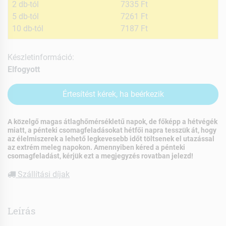
2 db-tól
7335 Ft
5 db-tól
7261 Ft
10 db-tól
7187 Ft
Készletinformáció:
Elfogyott
Értesítést kérek, ha beérkezik
A közelgő magas átlaghőmérsékletű napok, de főképp a hétvégék
miatt, a pénteki csomagfeladásokat hétfői napra tesszük át, hogy
az élelmiszerek a lehető legkevesebb időt töltsenek el utazással
az extrém meleg napokon. Amennyiben kéred a pénteki
csomagfeladást, kérjük ezt a megjegyzés rovatban jelezd!
Szállítási díjak
Leírás