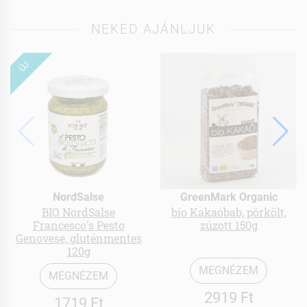
NEKED AJÁNLJUK
ÚJ
NordSalse
GreenMark Organic
BIO NordSalse
bio Kakaóbab, pörkölt,
Francesco's Pesto
zúzott 150g
Genovese, gluténmentes
120g
MEGNÉZEM
MEGNÉZEM
2919 Ft
1719 Ft