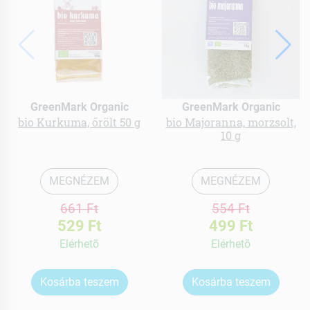
GreenMark Organic
GreenMark Organic
bio Kurkuma, őrölt 50 g
bio Majoranna, morzsolt,
10 g
MEGNÉZEM
MEGNÉZEM
661 Ft
554 Ft
529 Ft
499 Ft
Elérhetõ
Elérhetõ
Kosárba teszem
Kosárba teszem