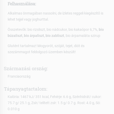
Felhasználása:
Alkalmas önmagában nassolni, de ízletes reggeli kiegészítő is
lehet tejjel vagy joghurttal.
Összetevők: bio rizsliszt, bio nádcukor, bio kakaópor 6,7%,
bio
búzaliszt, bio árpaliszt, bio zabliszt
, bio árpamaláta szirup
Glutént tartalmaz! Mogyorót, szóját, tejet, diót és
szezámmagot feldolgozó üzemben készült!
Származási ország:
Franciaország
Tápanyagtartalom:
Kalória: 1467 kJ/ 351 kcal, Fehérje: 6.6 g, Szénhidrát/ cukor:
75.7 g/ 25.1 g, Zsír/ telített zsír: 1.5 g/ 0.7 g. Rost: 4.0 g, Só:
0.010 g