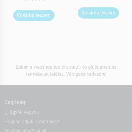
Kosárba teszem
Kosárba teszem
Ebben a webshopban bio, natúr és gluténmentes
termékeket találsz. Válogass kedvedre!
Segítség
Új ügyfél vagyok
Hogyan adjak le rendelést?
Fizetési lehetőségek