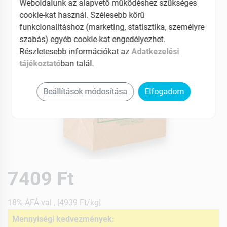
Weboldalunk az alapvető működéshez szükséges
cookie-kat használ. Szélesebb körű
funkcionalitáshoz (marketing, statisztika, személyre
szabás) egyéb cookie-kat engedélyezhet.
Részletesebb információkat az
Adatkezelési
tájékoztató
ban talál.
Beállítások módosítása
Elfogadom
7409 Ft
18% ÁFÁ-val , [4939 Ft/kg]
Mennyiségi kedvezmények: