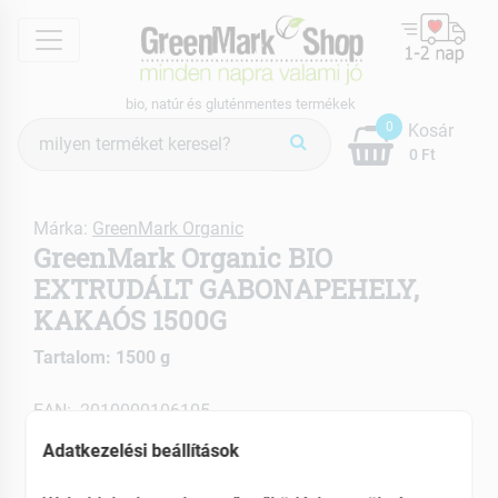
menu
bio, natúr és gluténmentes termékek
Termék
0
Kosár
keresés
0 Ft
Márka:
GreenMark Organic
GreenMark Organic BIO
EXTRUDÁLT GABONAPEHELY,
KAKAÓS 1500G
Tartalom: 1500 g
EAN: 2010000106105
Adatkezelési beállítások