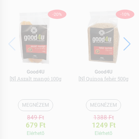
-20%
-10%
Good4U
Good4U
[N] Aszalt mangó 100g
[N] Quinoa fehér 500g
MEGNÉZEM
MEGNÉZEM
849 Ft
1388 Ft
679 Ft
1249 Ft
Elérhetõ
Elérhetõ