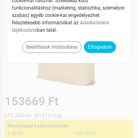
cookie-kat használ. Szélesebb körű
funkcionalitáshoz (marketing, statisztika, személyre
szabás) egyéb cookie-kat engedélyezhet.
Részletesebb információkat az
Adatkezelési
tájékoztató
ban talál.
Beállítások módosítása
Elfogadom
153669 Ft
27% ÁFÁ-val , [6147 Ft/kg]
Mennyiségi kedvezmények:
2 db-tól
152132 Ft