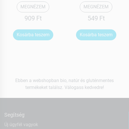
MEGNÉZEM
MEGNÉZEM
909 Ft
549 Ft
Kosárba teszem
Kosárba teszem
Ebben a webshopban bio, natúr és gluténmentes
termékeket találsz. Válogass kedvedre!
Segítség
Új ügyfél vagyok