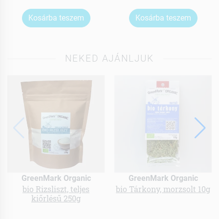
Kosárba teszem
Kosárba teszem
NEKED AJÁNLJUK
GreenMark Organic
GreenMark Organic
bio Rizsliszt, teljes
bio Tárkony, morzsolt 10g
kiőrlésű 250g