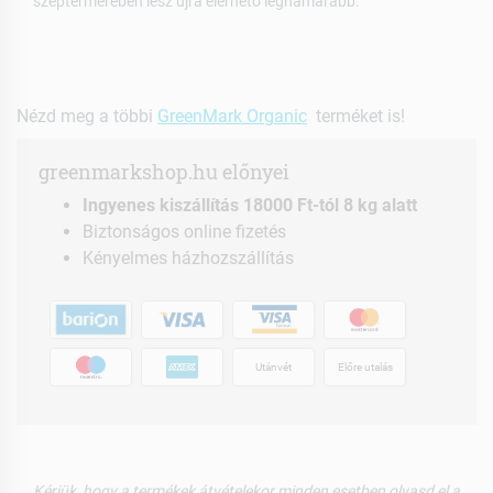
szeptermerében lesz újra elérhető leghamarabb.
Nézd meg a többi
GreenMark Organic
terméket is!
greenmarkshop.hu előnyei
Ingyenes kiszállítás 18000 Ft-tól 8 kg alatt
Biztonságos online fizetés
Kényelmes házhozszállítás
Utánvét
Előre utalás
Kérjük, hogy a termékek átvételekor minden esetben olvasd el a