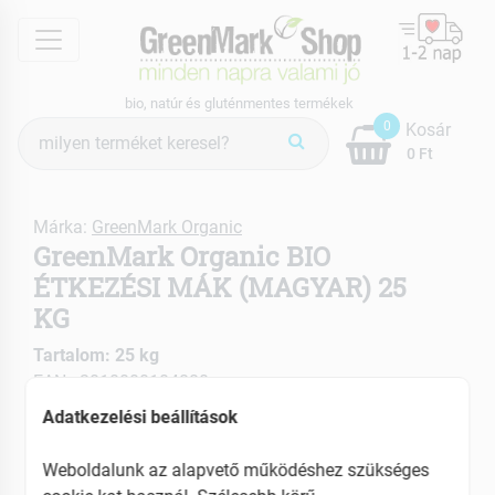
menu
bio, natúr és gluténmentes termékek
Termék
0
Kosár
keresés
0 Ft
Márka:
GreenMark Organic
GreenMark Organic BIO
ÉTKEZÉSI MÁK (MAGYAR) 25
KG
Tartalom: 25 kg
EAN: 2010000104880
Adatkezelési beállítások
Weboldalunk az alapvető működéshez szükséges