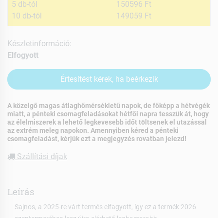
5 db-tól
150596 Ft
10 db-tól
149059 Ft
Készletinformáció:
Elfogyott
Értesítést kérek, ha beérkezik
A közelgő magas átlaghőmérsékletű napok, de főképp a hétvégék
miatt, a pénteki csomagfeladásokat hétfői napra tesszük át, hogy
az élelmiszerek a lehető legkevesebb időt töltsenek el utazással
az extrém meleg napokon. Amennyiben kéred a pénteki
csomagfeladást, kérjük ezt a megjegyzés rovatban jelezd!
Szállítási díjak
Leírás
Sajnos, a 2025-re várt termés elfagyott, így ez a termék 2026