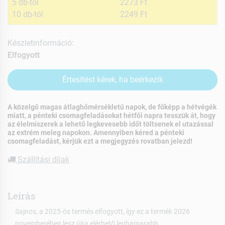
5 db-tól
2273 Ft
10 db-tól
2249 Ft
Készletinformáció:
Elfogyott
Értesítést kérek, ha beérkezik
A közelgő magas átlaghőmérsékletű napok, de főképp a hétvégék
miatt, a pénteki csomagfeladásokat hétfői napra tesszük át, hogy
az élelmiszerek a lehető legkevesebb időt töltsenek el utazással
az extrém meleg napokon. Amennyiben kéred a pénteki
csomagfeladást, kérjük ezt a megjegyzés rovatban jelezd!
Szállítási díjak
Leírás
Sajnos, a 2025-ös termés elfogyott, így ez a termék 2026
novemberében lesz újra elérhető leghamarabb.