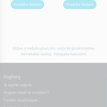
Kosárba teszem
Kosárba teszem
Ebben a webshopban bio, natúr és gluténmentes
termékeket találsz. Válogass kedvedre!
Segítség
Új ügyfél vagyok
Hogyan adjak le rendelést?
Fizetési lehetőségek