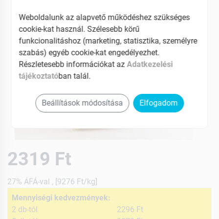
Weboldalunk az alapvető működéshez szükséges
cookie-kat használ. Szélesebb körű
funkcionalitáshoz (marketing, statisztika, személyre
szabás) egyéb cookie-kat engedélyezhet.
Részletesebb információkat az
Adatkezelési
tájékoztató
ban talál.
Beállítások módosítása
Elfogadom
2319 Ft
27% ÁFÁ-val , [9276 Ft/kg]
Mennyiségi kedvezmények:
2 db-tól
2296 Ft