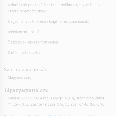
A darált diót panírozáshoz is használhatjuk, egyedi ízt adva
ezzel a rántott ételeknek.
Hagyományos tölteléke a bejglinek és a zserbónak.
prémium milotai dió
Összetevők: bio szárított dióbél
Glutént tartalmazhat!
Származási ország:
Magyarország
Tápanyagtartalom:
Kalória: 2747 kJ/ 654 kcal, Fehérje: 18,6 g, Szénhidrát/ cukor:
11,7g/ < 0,5g, Zsír/ telített zsír: 57g/ 6g, rost: 6,14g, Só: <0,1g