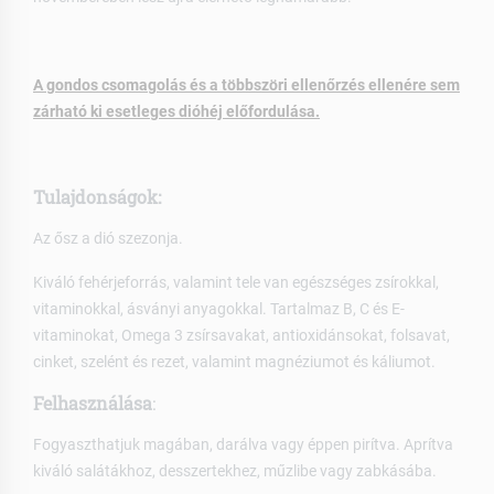
A gondos csomagolás és a többszöri ellenőrzés ellenére sem
zárható ki esetleges dióhéj előfordulása.
Tulajdonságok:
Az ősz a dió szezonja.
Kiváló fehérjeforrás, valamint tele van egészséges zsírokkal,
vitaminokkal, ásványi anyagokkal. Tartalmaz B, C és E-
vitaminokat, Omega 3 zsírsavakat, antioxidánsokat, folsavat,
cinket, szelént és rezet, valamint magnéziumot és káliumot.
Felhasználása
:
Fogyaszthatjuk magában, darálva vagy éppen pirítva. Aprítva
kiváló salátákhoz, desszertekhez, műzlibe vagy zabkásába.