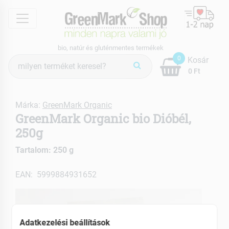
menu
bio, natúr és gluténmentes termékek
Termék
0
Kosár
keresés
0 Ft
Márka:
GreenMark Organic
GreenMark Organic bio Dióbél,
250g
Tartalom: 250 g
EAN: 5999884931652
Adatkezelési beállítások