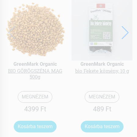
GreenMark Organic
GreenMark Organic
BIO GÖRÖGSZÉNA MAG
bio Fekete kömény, 10 g
500g
MEGNÉZEM
MEGNÉZEM
4399 Ft
489 Ft
Kosárba teszem
Kosárba teszem