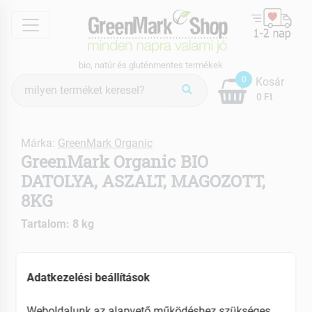
menu
bio, natúr és gluténmentes termékek
Termék
0
Kosár
keresés
0 Ft
Márka:
GreenMark Organic
GreenMark Organic BIO
DATOLYA, ASZALT, MAGOZOTT,
8KG
Tartalom: 8 kg
EAN: 2010000106174
Adatkezelési beállítások
ÚJ
Weboldalunk az alapvető működéshez szükséges