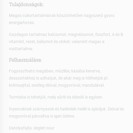
Tulajdonságok:
Magas cukortartalmának köszönhetően nagyszerű gyors
energiaforrás.
Gazdagon tartalmaz kalciumot, magnéziumot, foszfort, A és B
vitamint, rezet, káliumot és cinket, valamint magas a
rosttartalma.
Felhasználása
:
Fogyasztható magában, müzlibe, kásába keverve,
desszertekhez is adhatjuk, de akár meg is tölthetjük pl.
krémsajttal, esetleg dióval ,mogyoróval, mandulával.
Turmixba is tehetjük, mely sűríti és édesíti is egyben.
Ínyenceknek szárnyasok és halételek mellé is ajánljuk. Dióval és
mogyoróval párosítva is igen ízletes.
Datolyafajta: deglet nour