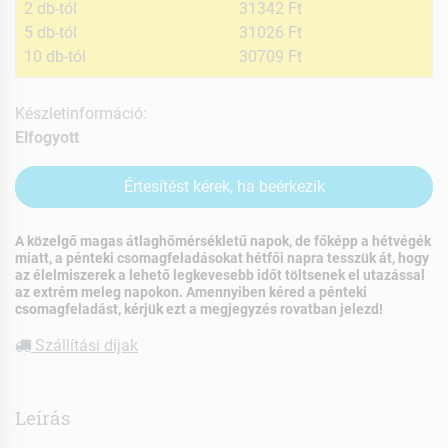
2 db-tól
31342 Ft
5 db-tól
31026 Ft
10 db-tól
30709 Ft
Készletinformáció:
Elfogyott
Értesítést kérek, ha beérkezik
A közelgő magas átlaghőmérsékletű napok, de főképp a hétvégék
miatt, a pénteki csomagfeladásokat hétfői napra tesszük át, hogy
az élelmiszerek a lehető legkevesebb időt töltsenek el utazással
az extrém meleg napokon. Amennyiben kéred a pénteki
csomagfeladást, kérjük ezt a megjegyzés rovatban jelezd!
Szállítási díjak
Leírás