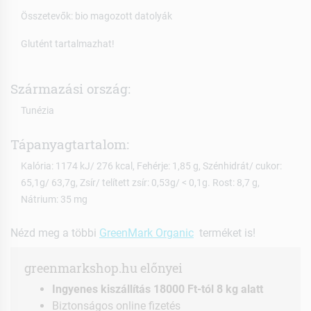
Összetevők: bio magozott datolyák
Glutént tartalmazhat!
Származási ország:
Tunézia
Tápanyagtartalom:
Kalória: 1174 kJ/ 276 kcal, Fehérje: 1,85 g, Szénhidrát/ cukor:
65,1g/ 63,7g, Zsír/ telített zsír: 0,53g/ < 0,1g. Rost: 8,7 g,
Nátrium: 35 mg
Nézd meg a többi
GreenMark Organic
terméket is!
greenmarkshop.hu előnyei
Ingyenes kiszállítás 18000 Ft-tól 8 kg alatt
Biztonságos online fizetés