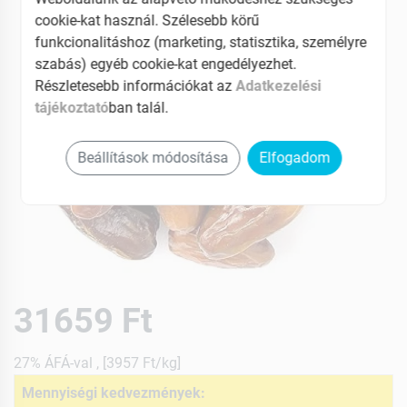
cookie-kat használ. Szélesebb körű
funkcionalitáshoz (marketing, statisztika, személyre
szabás) egyéb cookie-kat engedélyezhet.
Részletesebb információkat az
Adatkezelési
tájékoztató
ban talál.
Beállítások módosítása
Elfogadom
31659 Ft
27% ÁFÁ-val , [3957 Ft/kg]
Mennyiségi kedvezmények: