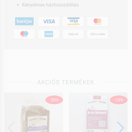
Kényelmes házhozszállítás
Utánvét
Előre utalás
AKCIÓS TERMÉKEK
-20%
-10%