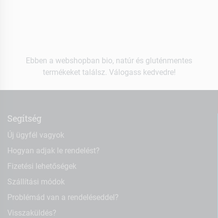
Ebben a webshopban bio, natúr és gluténmentes
termékeket találsz. Válogass kedvedre!
Segítség
Új ügyfél vagyok
Hogyan adjak le rendelést?
Fizetési lehetőségek
Szállítási módok
Problémád van a rendeléseddel?
Visszaküldés?