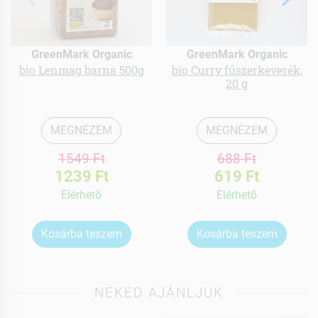
GreenMark Organic
GreenMark Organic
bio Lenmag barna 500g
bio Curry fűszerkeverék,
20 g
MEGNÉZEM
MEGNÉZEM
1549 Ft
688 Ft
1239 Ft
619 Ft
Elérhetõ
Elérhetõ
Kosárba teszem
Kosárba teszem
NEKED AJÁNLJUK