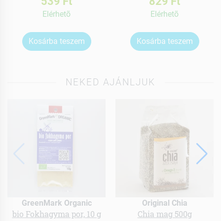
539 Ft
829 Ft
Elérhetõ
Elérhetõ
Kosárba teszem
Kosárba teszem
NEKED AJÁNLJUK
GreenMark Organic
Original Chia
bio Fokhagyma por, 10 g
Chia mag 500g