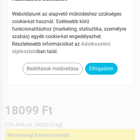
Weboldalunk az alapvető működéshez szükséges
cookie-kat használ. Szélesebb körű
funkcionalitáshoz (marketing, statisztika, személyre
szabás) egyéb cookie-kat engedélyezhet.
Részletesebb információkat az
Adatkezelési
tájékoztató
ban talál.
Beállítások módosítása
Elfogadom
18099 Ft
27% ÁFÁ-val , [3620 Ft/kg]
Mennyiségi kedvezmények: