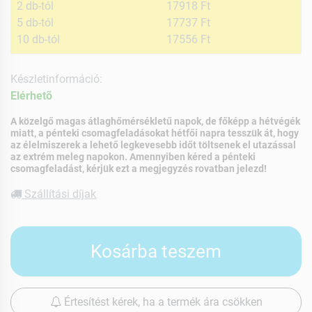
2 db-tól
17918 Ft
5 db-tól
17737 Ft
10 db-tól
17556 Ft
Készletinformáció:
Elérhetõ
A közelgő magas átlaghőmérsékletű napok, de főképp a hétvégék
miatt, a pénteki csomagfeladásokat hétfői napra tesszük át, hogy
az élelmiszerek a lehető legkevesebb időt töltsenek el utazással
az extrém meleg napokon. Amennyiben kéred a pénteki
csomagfeladást, kérjük ezt a megjegyzés rovatban jelezd!
Szállítási díjak
Kosárba teszem
Értesítést kérek, ha a termék ára csökken