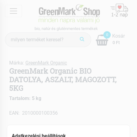
menu
bio, natúr és gluténmentes termékek
Termék
0
Kosár
keresés
0 Ft
Márka:
GreenMark Organic
GreenMark Organic BIO
DATOLYA, ASZALT, MAGOZOTT,
5KG
Tartalom: 5 kg
EAN: 2010000100356
Adatkezelési beállítások