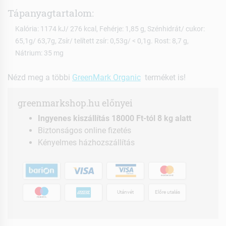
Tápanyagtartalom:
Kalória: 1174 kJ/ 276 kcal, Fehérje: 1,85 g, Szénhidrát/ cukor:
65,1g/ 63,7g, Zsír/ telített zsír: 0,53g/ < 0,1g. Rost: 8,7 g,
Nátrium: 35 mg
Nézd meg a többi
GreenMark Organic
terméket is!
greenmarkshop.hu előnyei
Ingyenes kiszállítás 18000 Ft-tól 8 kg alatt
Biztonságos online fizetés
Kényelmes házhozszállítás
Utánvét
Előre utalás