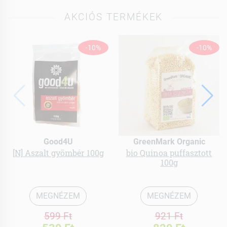
AKCIÓS TERMÉKEK
-10%
-10%
Good4U
GreenMark Organic
[N] Aszalt gyömbér 100g
bio Quinoa puffasztott
100g
MEGNÉZEM
MEGNÉZEM
599 Ft
921 Ft