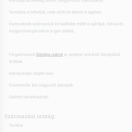
krémsajttal, esetleg dióval ,mogyoróval, mandulával.
Turmixba is tehetjük, mely sűríti és édesíti is egyben.
Ínyenceknek szárnyasok és halételek mellé is ajánljuk. Dióval és
mogyoróval párosítva is igen ízletes.
Forgalmazunk
Datolya cukrot
is, amelyet szárított datolyából
őrölnek
Datolyafajta: deglet nour
Összetevők: bio magozott datolyák
Glutént tartalmazhat!
Származási ország:
Tunézia