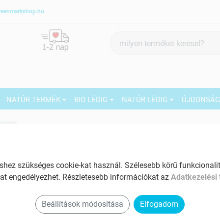
reenmarkshop.hu
Termék
keresés
NATÚR TERMÉK
BIO LÉDIG
NATÚR LÉDIG
ÚJDONSÁ
7
Márka:
GreenMark Organic
GreenMark Organic bio Csirke
fűszerkeverék, 20g
27
ez szükséges cookie-kat használ. Szélesebb körű funkcionalitá
Tartalom: 20 g
M
at engedélyezhet. Részletesebb információkat az
Adatkezelési 
EAN: 5999562480595
2
5
Beállítások módosítása
Elfogadom
1