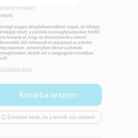
szletinformáció:
érhetõ
közelgő magas átlaghőmérsékletű napok, de főképp
hétvégék miatt, a pénteki csomagfeladásokat hétfői
pra tesszük át, hogy az élelmiszerek a lehető
gkevesebb időt töltsenek el utazással az extrém
leg napokon. Amennyiben kéred a pénteki
omagfeladást, kérjük ezt a megjegyzés rovatban
ezd!
Szállítási díjak
Kosárba teszem
Értesítést kérek, ha a termék ára csökken