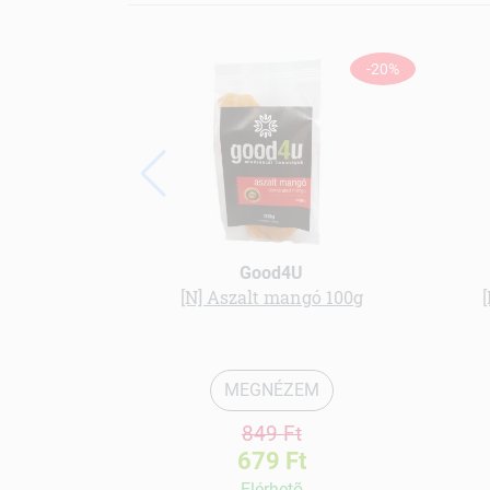
-20%
Good4U
[N] Aszalt mangó 100g
MEGNÉZEM
849 Ft
679 Ft
Elérhetõ