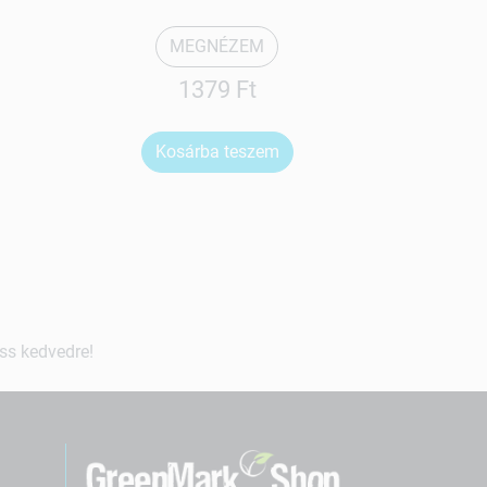
MEGNÉZEM
1379 Ft
2
Kosárba teszem
Ko
ss kedvedre!