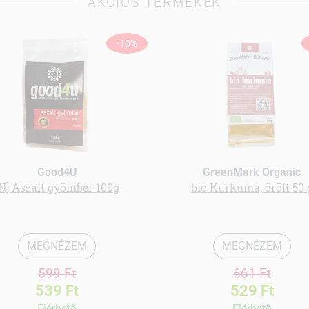
AKCIÓS TERMÉKEK
-10%
Good4U
GreenMark Organic
[N] Aszalt gyömbér 100g
bio Kurkuma, őrölt 50 
MEGNÉZEM
MEGNÉZEM
599 Ft
661 Ft
539 Ft
529 Ft
Elérhetõ
Elérhetõ