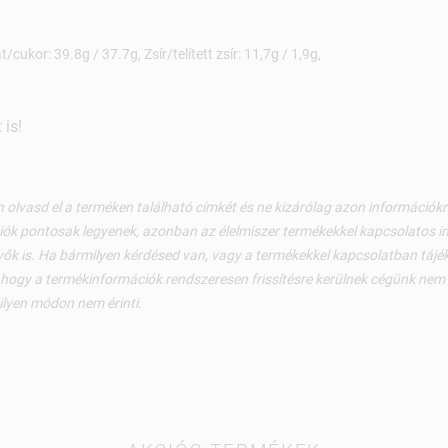
cukor: 39.8g / 37.7g, Zsír/telített zsír: 11,7g / 1,9g,
is!
 olvasd el a terméken található címkét és ne kizárólag azon információ
ók pontosak legyenek, azonban az élelmiszer termékekkel kapcsolatos i
ők is. Ha bármilyen kérdésed van, vagy a termékekkel kapcsolatban tájéko
 hogy a termékinformációk rendszeresen frissítésre kerülnek cégünk nem v
ilyen módon nem érinti.