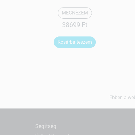
MEGNÉZEM
38699 Ft
Kosárba teszem
Ebben a web
Segítség