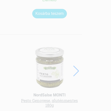
Kosárba teszem
Ko
NordSalse MONTI
Gree
Pesto Genovese, gluténmentes
BIO K
180g