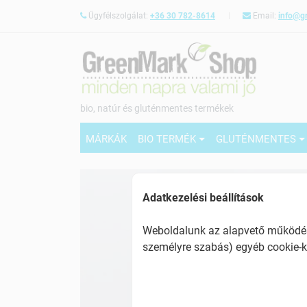
Ügyfélszolgálat:
+36 30 782-8614
Email:
info@g
bio, natúr és gluténmentes termékek
MÁRKÁK
BIO TERMÉK
GLUTÉNMENTES
Adatkezelési beállítások
Weboldalunk az alapvető működésh
személyre szabás) egyéb cookie-k