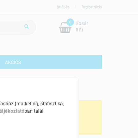
Belépés
Regisztráció
0
Kosár
0 Ft
G
AKCIÓS
89 Ft
% ÁFÁ-val , [39450 Ft/kg]
shoz (marketing, statisztika,
ennyiségi kedvezmények:
tájékoztató
ban talál.
 db-tól
781 Ft
 db-tól
773 Ft
0 db-tól
765 Ft