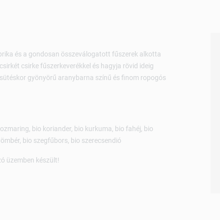
aprika és a gondosan összeválogatott fűszerek alkotta
csirkét csirke fűszerkeverékkel és hagyja rövid ideig
őre sütéskor gyönyörű aranybarna színű és finom ropogós
rozmaring, bio koriander, bio kurkuma, bio fahéj, bio
mbér, bio szegfűbors, bio szerecsendió
ozó üzemben készült!