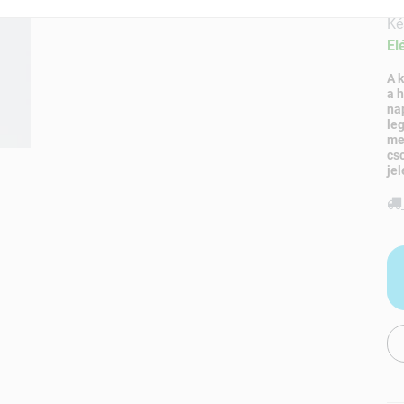
Ké
El
A 
a 
na
le
me
cs
jel