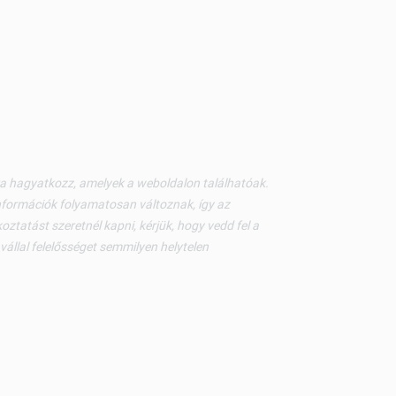
kra hagyatkozz, amelyek a weboldalon találhatóak.
nformációk folyamatosan változnak, így az
ztatást szeretnél kapni, kérjük, hogy vedd fel a
állal felelősséget semmilyen helytelen