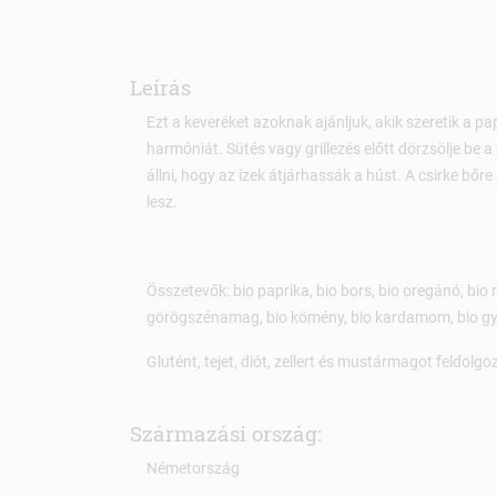
Leírás
Ezt a keveréket azoknak ajánljuk, akik szeretik a p
harmóniát. Sütés vagy grillezés előtt dörzsölje be a 
állni, hogy az ízek átjárhassák a húst. A csirke b
lesz.
Összetevők: bio paprika, bio bors, bio oregánó, bio 
görögszénamag, bio kömény, bio kardamom, bio gyö
Glutént, tejet, diót, zellert és mustármagot feldolg
Származási ország:
Németország