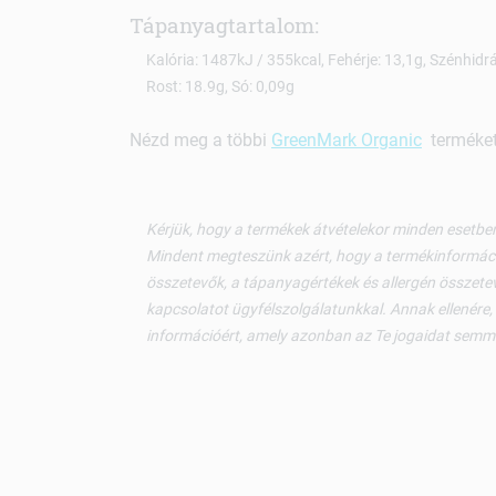
Tápanyagtartalom:
Kalória: 1487kJ / 355kcal, Fehérje: 13,1g, Szénhidrát/
Rost: 18.9g, Só: 0,09g
Nézd meg a többi
GreenMark Organic
terméket 
Kérjük, hogy a termékek átvételekor minden esetben
Mindent megteszünk azért, hogy a termékinformáci
összetevők, a tápanyagértékek és allergén összetev
kapcsolatot ügyfélszolgálatunkkal. Annak ellenére,
információért, amely azonban az Te jogaidat semm