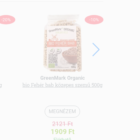
-20%
-10%
GreenMark Organic
Gree
g
bio Fehér bab közepes szemű 500g
bio Fahéj
MEGNÉZEM
2121 Ft
1909 Ft
Elérhetõ