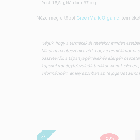
Rost: 15,5 g, Nátrium: 37 mg
Nézd meg a többi
GreenMark Organic
terméket 
Kérjük, hogy a termékek átvételekor minden esetben
Mindent megteszünk azért, hogy a termékinformáci
összetevők, a tápanyagértékek és allergén összetev
kapcsolatot ügyfélszolgálatunkkal. Annak ellenére,
információért, amely azonban az Te jogaidat semm
ÚJ
-20%