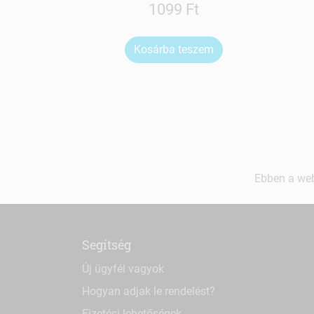
1099 Ft
Kosárba teszem
Ebben a web
Segítség
Új ügyfél vagyok
Hogyan adjak le rendelést?
Fizetési lehetőségek