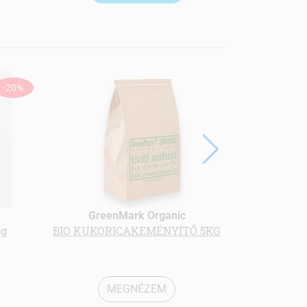
-20%
GreenMark Organic
Gree
0g
BIO KUKORICAKEMÉNYÍTŐ 5KG
bio Kard
MEGNÉZEM