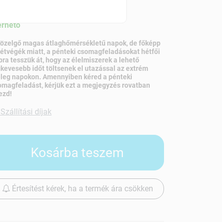
szletinformáció:
érhetõ
közelgő magas átlaghőmérsékletű napok, de főképp
hétvégék miatt, a pénteki csomagfeladásokat hétfői
pra tesszük át, hogy az élelmiszerek a lehető
gkevesebb időt töltsenek el utazással az extrém
leg napokon. Amennyiben kéred a pénteki
omagfeladást, kérjük ezt a megjegyzés rovatban
ezd!
Szállítási díjak
Kosárba teszem
Értesítést kérek, ha a termék ára csökken