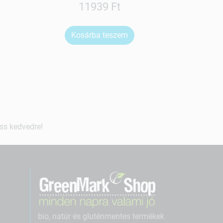
11939 Ft
Kosárba teszem
Ko
ss kedvedre!
bio, natúr és gluténmentes termékek