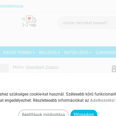
reenmarkshop.hu
Termék
keresés
NATÚR TERMÉK
BIO LÉDIG
NATÚR LÉDIG
ÚJDONSÁ
8
Márka:
GreenMark Organic
GreenMark Organic bio
Csicseriborsó liszt 250g
27
Tartalom: 250 g
M
ez szükséges cookie-kat használ. Szélesebb körű funkcionalitá
2
at engedélyezhet. Részletesebb információkat az
Adatkezelési 
EAN: 5999884931768
5
1
Beállítások módosítása
Elfogadom