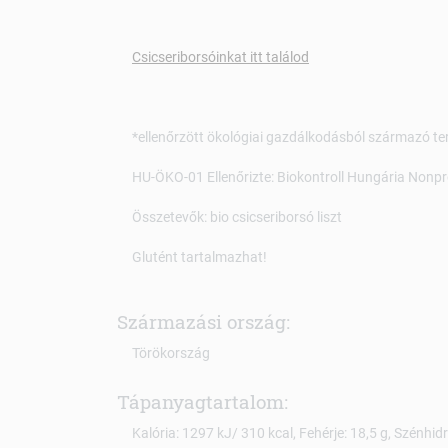
Csicseriborsóinkat itt találod
*ellenőrzött ökológiai gazdálkodásból származó te
HU-ÖKO-01 Ellenőrizte: Biokontroll Hungária Nonpro
Összetevők: bio csicseriborsó liszt
Glutént tartalmazhat!
Származási ország:
Törökország
Tápanyagtartalom:
Kalória: 1297 kJ/ 310 kcal, Fehérje: 18,5 g, Szénhidrát