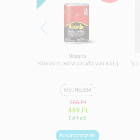
Victoria
Hámozott, egész paradicsom 400 g
bio
MEGNÉZEM
566 Ft
459 Ft
Elérhetõ
Kosárba teszem