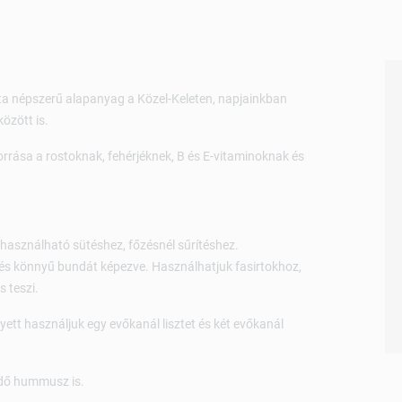
óta népszerű alapanyag a Közel-Keleten, napjainkban
özött is.
forrása a rostoknak, fehérjéknek, B és E-vitaminoknak és
, használható sütéshez, főzésnél sűrítéshez.
 és könnyű bundát képezve. Használhatjuk fasirtokhoz,
s teszi.
yett használjuk egy evőkanál lisztet és két evőkanál
ndő hummusz is.