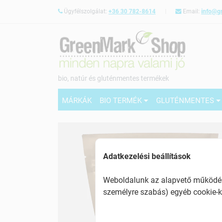
Ügyfélszolgálat:
+36 30 782-8614
Email:
info@g
bio, natúr és gluténmentes termékek
MÁRKÁK
BIO TERMÉK
GLUTÉNMENTES
Adatkezelési beállítások
Weboldalunk az alapvető működésh
személyre szabás) egyéb cookie-k