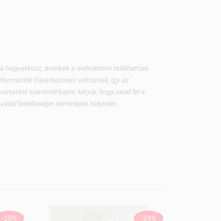
kra hagyatkozz, amelyek a weboldalon találhatóak.
nformációk folyamatosan változnak, így az
ztatást szeretnél kapni, kérjük, hogy vedd fel a
állal felelősséget semmilyen helytelen
-20%
-24%