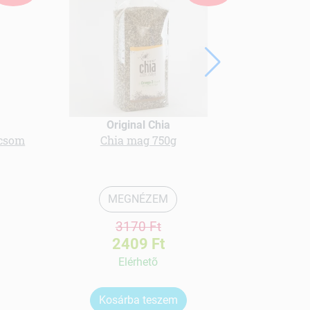
Original Chia
icsom
Chia mag 750g
[N] Asz
MEGNÉZEM
3170 Ft
2409 Ft
Elérhetõ
Kosárba teszem
Ko