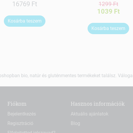
16769 Ft
1299 Ft
1039 Ft
Kosárba teszem
Kosárba teszem
shopban bio, natúr és gluténmentes termékeket találsz. Váloga
Fiókom
Hasznos információk
Bejelentkezés
Aktuális ajánlatok
Regisztráció
Blog
Elfelejtetted jelszavad?