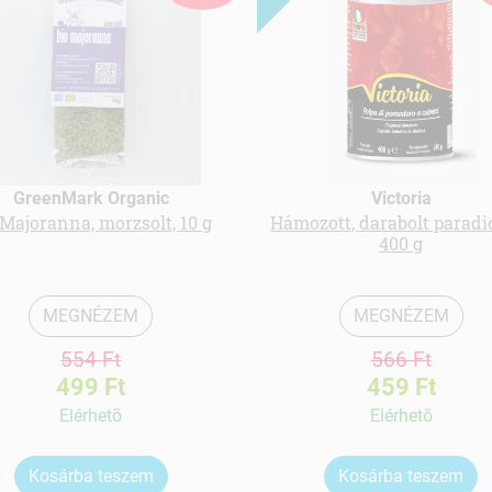
GreenMark Organic
Victoria
 Majoranna, morzsolt, 10 g
Hámozott, darabolt parad
400 g
MEGNÉZEM
MEGNÉZEM
554 Ft
566 Ft
499 Ft
459 Ft
Elérhetõ
Elérhetõ
Kosárba teszem
Kosárba teszem