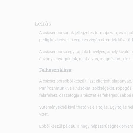
Leírás
A csicseriborsónak jellegzetes formája van, és rég
pedig közkedvelt a vega és vegán étrendek követői k
A csicseriborsó egy tápláló hüvelyes, amely kiváló 
ásványi anyagoknak, mint a vas, magnézium, cink.
Felhasználása:
A csicseriborsóból készült liszt elterjedt alapanyag
Panírozhatunk vele húsokat, zöldségeket, ropogós
falafelhez, összefogja a tésztát és fehérjedúsabbá i
Süteményeknél kiváltható vele a tojás. Egy tojás hel
vizet.
Ebből készül például a nagy népszerűségnek örve