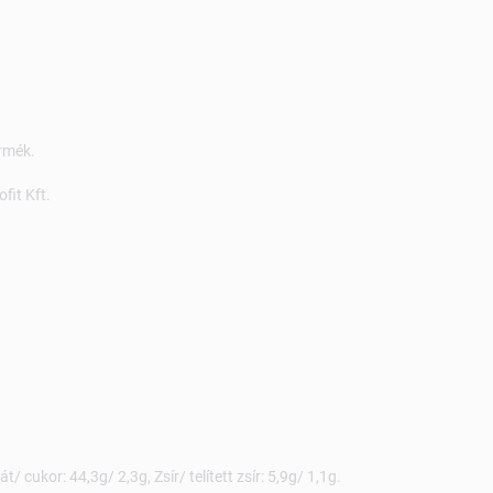
rmék.
fit Kft.
/ cukor: 44,3g/ 2,3g, Zsír/ telített zsír: 5,9g/ 1,1g.