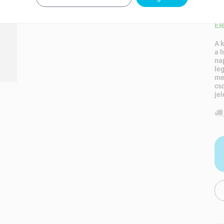
Ké
El
A 
a 
na
le
me
cs
jel