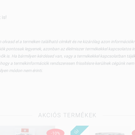
is!
 olvasd el a terméken található címkét és ne kizárólag azon információ
ók pontosak legyenek, azonban az élelmiszer termékekkel kapcsolatos i
ők is. Ha bármilyen kérdésed van, vagy a termékekkel kapcsolatban tájéko
 hogy a termékinformációk rendszeresen frissítésre kerülnek cégünk nem v
ilyen módon nem érinti.
AKCIÓS TERMÉKEK
ÚJ
-10%