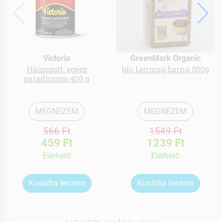
Victoria
GreenMark Organic
Hámozott, egész
bio Lenmag barna 500g
paradicsom 400 g
MEGNÉZEM
MEGNÉZEM
566 Ft
1549 Ft
459 Ft
1239 Ft
Elérhetõ
Elérhetõ
Kosárba teszem
Kosárba teszem