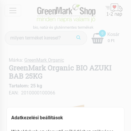
menu
bio, natúr és gluténmentes termékek
Termék
0
Kosár
keresés
0 Ft
Márka:
GreenMark Organic
GreenMark Organic BIO AZUKI
BAB 25KG
Tartalom: 25 kg
EAN: 2010000100066
Adatkezelési beállítások