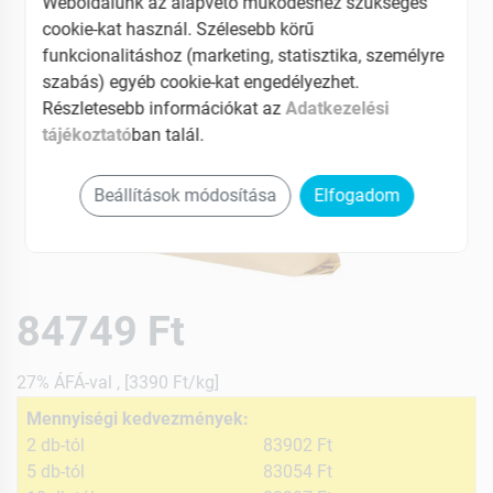
Weboldalunk az alapvető működéshez szükséges
cookie-kat használ. Szélesebb körű
funkcionalitáshoz (marketing, statisztika, személyre
szabás) egyéb cookie-kat engedélyezhet.
Részletesebb információkat az
Adatkezelési
tájékoztató
ban talál.
Beállítások módosítása
Elfogadom
84749 Ft
27% ÁFÁ-val , [3390 Ft/kg]
Mennyiségi kedvezmények:
2 db-tól
83902 Ft
5 db-tól
83054 Ft