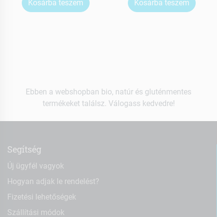
Kosárba teszem
Kosárba teszem
Ebben a webshopban bio, natúr és gluténmentes
termékeket találsz. Válogass kedvedre!
Segítség
Új ügyfél vagyok
Hogyan adjak le rendelést?
Fizetési lehetőségek
Szállítási módok