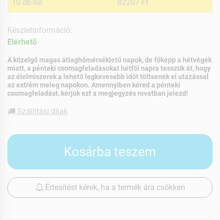
10 db-tól
82207 Ft
Készletinformáció:
Elérhetõ
A közelgő magas átlaghőmérsékletű napok, de főképp a hétvégék
miatt, a pénteki csomagfeladásokat hétfői napra tesszük át, hogy
az élelmiszerek a lehető legkevesebb időt töltsenek el utazással
az extrém meleg napokon. Amennyiben kéred a pénteki
csomagfeladást, kérjük ezt a megjegyzés rovatban jelezd!
Szállítási díjak
Kosárba teszem
Értesítést kérek, ha a termék ára csökken