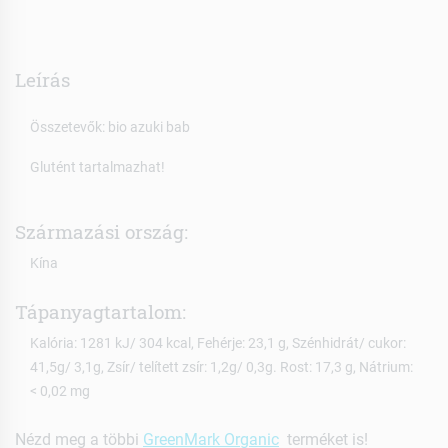
Leírás
Összetevők: bio azuki bab
Glutént tartalmazhat!
Származási ország:
Kína
Tápanyagtartalom:
Kalória: 1281 kJ/ 304 kcal, Fehérje: 23,1 g, Szénhidrát/ cukor:
41,5g/ 3,1g, Zsír/ telített zsír: 1,2g/ 0,3g. Rost: 17,3 g, Nátrium:
< 0,02 mg
Nézd meg a többi
GreenMark Organic
terméket is!