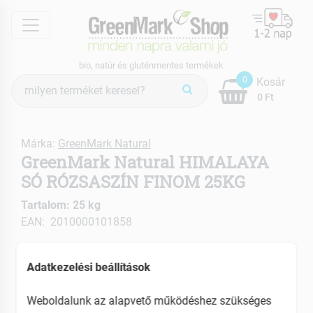
menu
bio, natúr és gluténmentes termékek
Termék
0
Kosár
keresés
0 Ft
Márka:
GreenMark Natural
GreenMark Natural HIMALAYA
SÓ RÓZSASZÍN FINOM 25KG
Tartalom: 25 kg
EAN: 2010000101858
Adatkezelési beállítások
Weboldalunk az alapvető működéshez szükséges