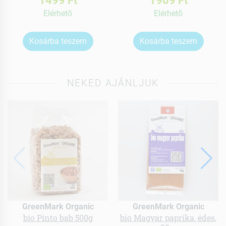
1499 Ft
1909 Ft
Elérhetõ
Elérhetõ
Kosárba teszem
Kosárba teszem
NEKED AJÁNLJUK
GreenMark Organic
GreenMark Organic
bio Pinto bab 500g
bio Magyar paprika, édes,