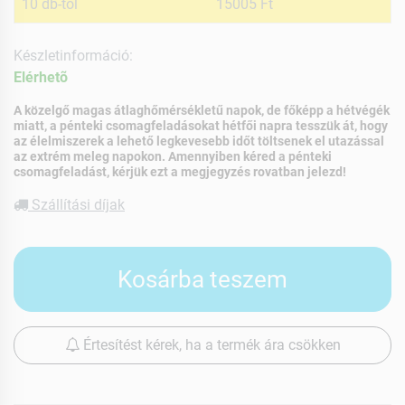
10 db-tól
15005 Ft
Készletinformáció:
Elérhetõ
A közelgő magas átlaghőmérsékletű napok, de főképp a hétvégék
miatt, a pénteki csomagfeladásokat hétfői napra tesszük át, hogy
az élelmiszerek a lehető legkevesebb időt töltsenek el utazással
az extrém meleg napokon. Amennyiben kéred a pénteki
csomagfeladást, kérjük ezt a megjegyzés rovatban jelezd!
Szállítási díjak
Kosárba teszem
Értesítést kérek, ha a termék ára csökken