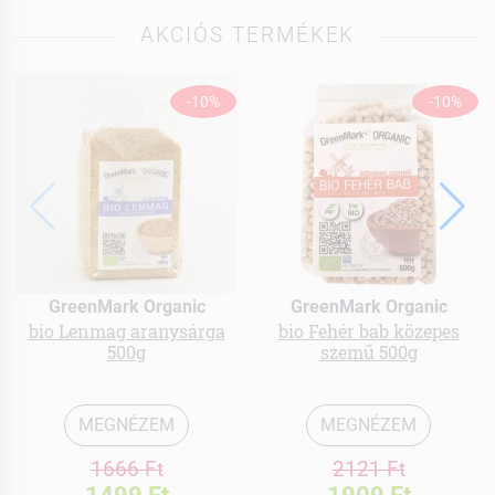
AKCIÓS TERMÉKEK
-10%
-10%
GreenMark Organic
GreenMark Organic
bio Lenmag aranysárga
bio Fehér bab közepes
500g
szemű 500g
MEGNÉZEM
MEGNÉZEM
1666 Ft
2121 Ft