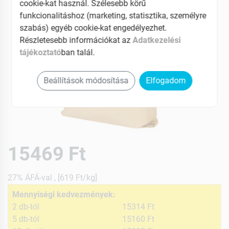
cookie-kat használ. Szélesebb körű
funkcionalitáshoz (marketing, statisztika, személyre
szabás) egyéb cookie-kat engedélyezhet.
Részletesebb információkat az
Adatkezelési
tájékoztató
ban talál.
Beállítások módosítása
Elfogadom
15469 Ft
27% ÁFÁ-val , [619 Ft/kg]
Mennyiségi kedvezmények:
2 db-tól
15314 Ft
5 db-tól
15160 Ft