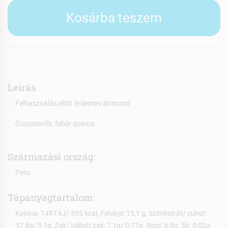
Kosárba teszem
Leírás
Felhasználás előtt érdemes átmosni!
Összetevők: fehér quinoa
Származási ország:
Peru
Tápanyagtartalom:
Kalória: 1497 kJ/ 355 kcal, Fehérje: 15,1 g, Szénhidrát/ cukor:
57,8g/ 5,1g, Zsír/ telített zsír: 7,1g/ 0,77g. Rost: 6,8g, Só: 0,02g