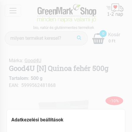
menu
bio, natúr és gluténmentes termékek
Termék
0
Kosár
keresés
0 Ft
Márka:
Good4U
Good4U [N] Quinoa fehér 500g
Tartalom: 500 g
EAN: 5999562481868
-10%
Adatkezelési beállítások