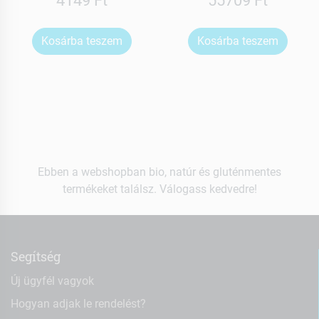
4149 Ft
55709 Ft
Kosárba teszem
Kosárba teszem
Ebben a webshopban bio, natúr és gluténmentes
termékeket találsz. Válogass kedvedre!
Segítség
Új ügyfél vagyok
Hogyan adjak le rendelést?