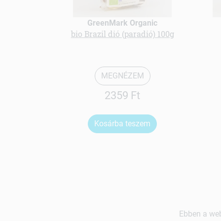
GreenMark Organic
bio Brazil dió (paradió) 100g
MEGNÉZEM
2359 Ft
Kosárba teszem
Ebben a web