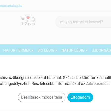
reenmarkshop.hu
Termék
keresés
NATÚR TERMÉK
BIO LÉDIG
NATÚR LÉDIG
ÚJDONSÁ
Márka:
Good4U
Good4U [N] MUNGÓ BAB 25KG
27
ez szükséges cookie-kat használ. Szélesebb körű funkcionalitá
Tartalom: 25 kg
at engedélyezhet. Részletesebb információkat az
Adatkezelési 
EAN: 2010000105900
M
2
Beállítások módosítása
Elfogadom
5
1