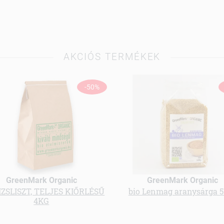
AKCIÓS TERMÉKEK
-50%
GreenMark Organic
GreenMark Organic
IZSLISZT, TELJES KIŐRLÉSŰ
bio Lenmag aranysárga 
4KG