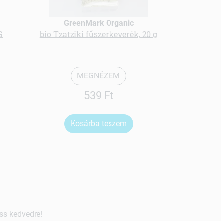
GreenMark Organic
Gree
G
bio Tzatziki fűszerkeverék, 20 g
Himalaya 
MEGNÉZEM
539 Ft
Kosárba teszem
Ko
ss kedvedre!