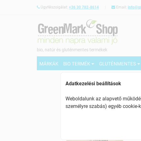
Ügyfélszolgálat:
+36 30 782-8614
Email:
info@g
bio, natúr és gluténmentes termékek
MÁRKÁK
BIO TERMÉK
GLUTÉNMENTES
Adatkezelési beállítások
Weboldalunk az alapvető működésh
személyre szabás) egyéb cookie-k