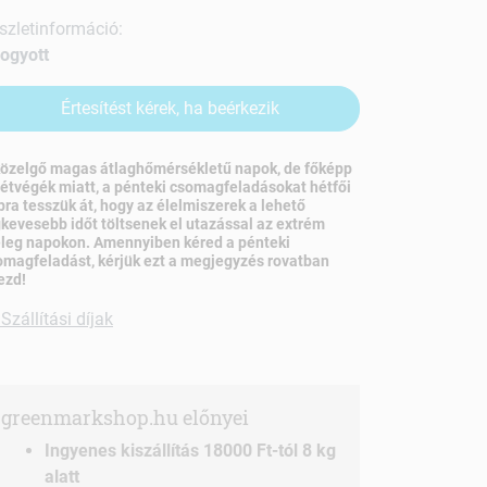
szletinformáció:
fogyott
Értesítést kérek, ha beérkezik
közelgő magas átlaghőmérsékletű napok, de főképp
hétvégék miatt, a pénteki csomagfeladásokat hétfői
pra tesszük át, hogy az élelmiszerek a lehető
gkevesebb időt töltsenek el utazással az extrém
leg napokon. Amennyiben kéred a pénteki
omagfeladást, kérjük ezt a megjegyzés rovatban
ezd!
Szállítási díjak
greenmarkshop.hu előnyei
Ingyenes kiszállítás 18000 Ft-tól 8 kg
alatt