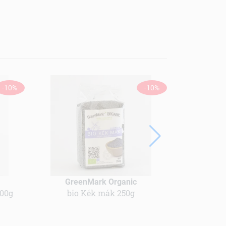
ÚJ
-10%
-10%
GreenMark Organic
500g
bio Kék mák 250g
Hámozott, 