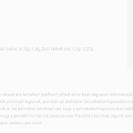
t/ cukor: 41,5g/ 1,4g, Zsír/ telített zsír: 1,2g/ 0,27g.
 olvasd el a terméken található címkét és ne kizárólag azon információ
ók pontosak legyenek, azonban az élelmiszer termékekkel kapcsolatos i
ők is. Ha bármilyen kérdésed van, vagy a termékekkel kapcsolatban tájéko
 hogy a termékinformációk rendszeresen frissítésre kerülnek cégünk nem v
ilyen módon nem érinti.