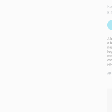
Ké
El
A 
a 
na
le
me
cs
jel