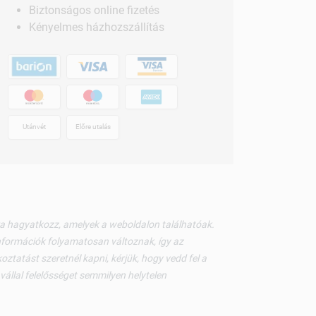
Biztonságos online fizetés
Kényelmes házhozszállítás
Utánvét
Előre utalás
kra hagyatkozz, amelyek a weboldalon találhatóak.
nformációk folyamatosan változnak, így az
ztatást szeretnél kapni, kérjük, hogy vedd fel a
állal felelősséget semmilyen helytelen