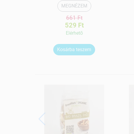
MEGNÉZEM
661 Ft
529 Ft
Elérhetõ
Kosárba teszem