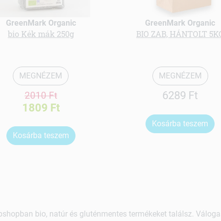
GreenMark Organic
GreenMark Organic
bio Kék mák 250g
BIO ZAB, HÁNTOLT 5K
MEGNÉZEM
MEGNÉZEM
6289 Ft
2010 Ft
1809 Ft
Kosárba teszem
Kosárba teszem
shopban bio, natúr és gluténmentes termékeket találsz. Váloga