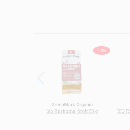
-20%
GreenMark Organic
bio Kurkuma, őrölt 50 g
BIO R