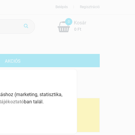
Belépés
Regisztráció
0
Kosár
0 Ft
G
AKCIÓS
49059 Ft
% ÁFÁ-val , [1962 Ft/kg]
shoz (marketing, statisztika,
tájékoztató
ban talál.
ennyiségi kedvezmények:
 db-tól
48568 Ft
 db-tól
48078 Ft
0 db-tól
47587 Ft