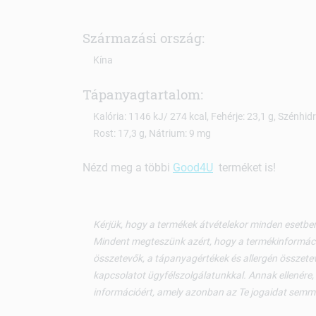
Származási ország:
Kína
Tápanyagtartalom:
Kalória: 1146 kJ/ 274 kcal, Fehérje: 23,1 g, Szénhidrá
Rost: 17,3 g, Nátrium: 9 mg
Nézd meg a többi
Good4U
terméket is!
Kérjük, hogy a termékek átvételekor minden esetben
Mindent megteszünk azért, hogy a termékinformáci
összetevők, a tápanyagértékek és allergén összetev
kapcsolatot ügyfélszolgálatunkkal. Annak ellenére,
információért, amely azonban az Te jogaidat semm