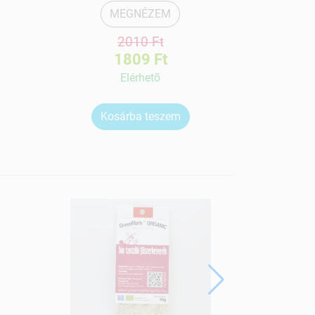
MEGNÉZEM
2010 Ft
1809 Ft
Elérhetõ
Kosárba teszem
Ko