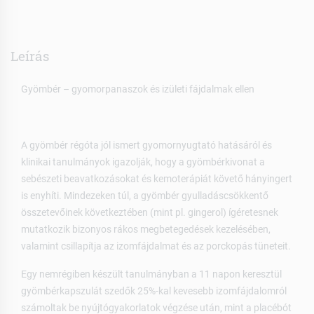
Leírás
Gyömbér – gyomorpanaszok és izületi fájdalmak ellen
A gyömbér régóta jól ismert gyomornyugtató hatásáról és
klinikai tanulmányok igazolják, hogy a gyömbérkivonat a
sebészeti beavatkozásokat és kemoterápiát követő hányingert
is enyhíti. Mindezeken túl, a gyömbér gyulladáscsökkentő
összetevőinek következtében (mint pl. gingerol) ígéretesnek
mutatkozik bizonyos rákos megbetegedések kezelésében,
valamint csillapítja az izomfájdalmat és az porckopás tüneteit.
Egy nemrégiben készült tanulmányban a 11 napon keresztül
gyömbérkapszulát szedők 25%-kal kevesebb izomfájdalomról
számoltak be nyújtógyakorlatok végzése után, mint a placébót