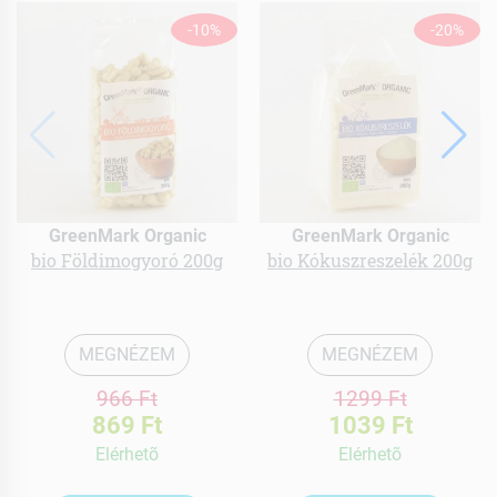
-10%
-20%
GreenMark Organic
GreenMark Organic
bio Földimogyoró 200g
bio Kókuszreszelék 200g
MEGNÉZEM
MEGNÉZEM
966 Ft
1299 Ft
869 Ft
1039 Ft
Elérhetõ
Elérhetõ