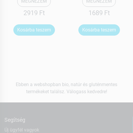
MEGNÉZEM
MEGNÉZEM
2919 Ft
1689 Ft
Kosárba teszem
Kosárba teszem
Ebben a webshopban bio, natúr és gluténmentes
termékeket találsz. Válogass kedvedre!
Segítség
Új ügyfél vagyok