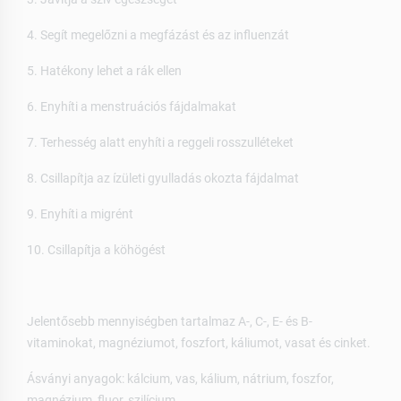
4. Segít megelőzni a megfázást és az influenzát
5. Hatékony lehet a rák ellen
6. Enyhíti a menstruációs fájdalmakat
7. Terhesség alatt enyhíti a reggeli rosszulléteket
8. Csillapítja az ízületi gyulladás okozta fájdalmat
9. Enyhíti a migrént
10. Csillapítja a köhögést
Jelentősebb mennyiségben tartalmaz A-, C-, E- és B-
vitaminokat, magnéziumot, foszfort, káliumot, vasat és cinket.
Ásványi anyagok: kálcium, vas, kálium, nátrium, foszfor,
magnézium, fluor, szilícium