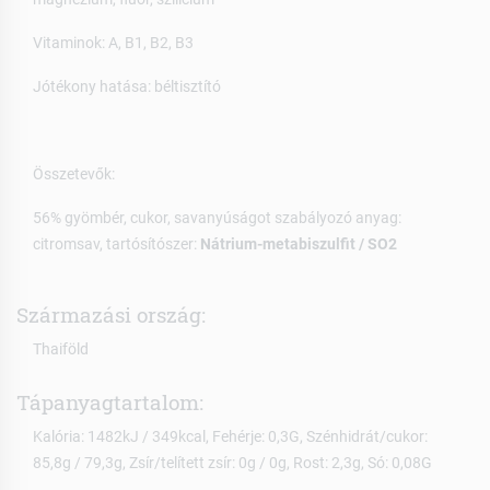
Vitaminok: A, B1, B2, B3
Jótékony hatása: béltisztító
Összetevők:
56% gyömbér, cukor, savanyúságot szabályozó anyag:
citromsav, tartósítószer:
Nátrium-metabiszulfit / SO2
Származási ország:
Thaiföld
Tápanyagtartalom:
Kalória: 1482kJ / 349kcal, Fehérje: 0,3G, Szénhidrát/cukor:
85,8g / 79,3g, Zsír/telített zsír: 0g / 0g, Rost: 2,3g, Só: 0,08G