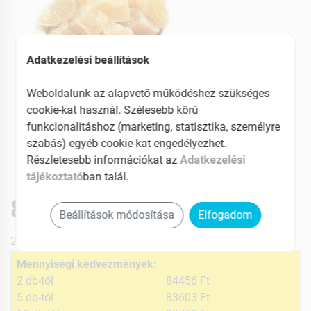
Adatkezelési beállítások
Weboldalunk az alapvető működéshez szükséges
cookie-kat használ. Szélesebb körű
funkcionalitáshoz (marketing, statisztika, személyre
szabás) egyéb cookie-kat engedélyezhet.
Részletesebb információkat az
Adatkezelési
tájékoztató
ban talál.
85309 Ft
Beállítások módosítása
Elfogadom
27% ÁFÁ-val , [4265 Ft/kg]
Mennyiségi kedvezmények:
2 db-tól
84456 Ft
5 db-tól
83603 Ft