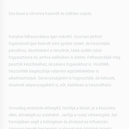
Ízre kissé a citromra hasonlít és üdítően csípős.
Konyhai felhasználása igen sokrétű. Gyorsan pirított
fogásoknál igen kedvelt mint gyökér szelet, de használják
pácokhoz, díszítésként a tányérok, tálak szélén (akár
fogyasztásra is), pirítva salátákon is ízletes. Felhasználják még
paszták készítéséhez, de pikáns fogásokhoz is. Húsfélék,
tésztafélék kiegészítője valamint egytálételekben is
alkalmazhatjuk. Savanyúságként is fogyasztják, de kekszek,
dzsemek alapanyagaként is, sőt, italokban is használható.
Orvosilag emésztés elősegítő, tisztítja a látást, jó a köszvény
ellen, átmelegíti az izületeket. Javítja a rossz vérkeringést, ital
formájában segít a köhögésen és átvészel az influenzán.
(gyorsan tessék beszerezni, a vírusok már köztünk járnak)