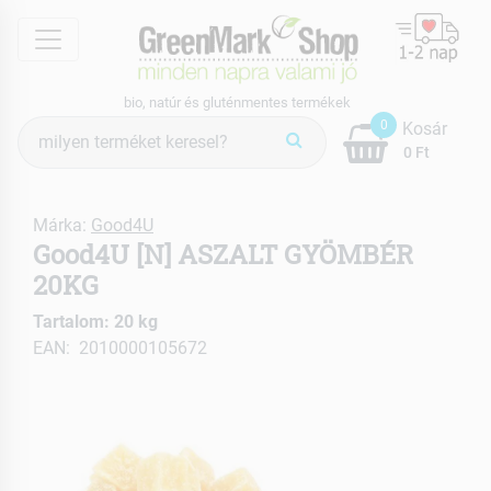
menu
bio, natúr és gluténmentes termékek
Termék
0
Kosár
keresés
0 Ft
Márka:
Good4U
Good4U [N] ASZALT GYÖMBÉR
20KG
Tartalom: 20 kg
EAN: 2010000105672