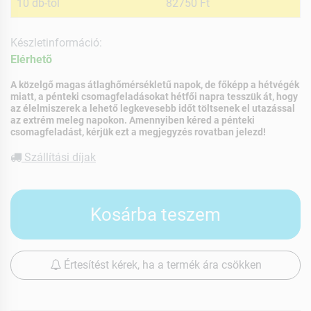
10 db-tól
82750 Ft
Készletinformáció:
Elérhetõ
A közelgő magas átlaghőmérsékletű napok, de főképp a hétvégék
miatt, a pénteki csomagfeladásokat hétfői napra tesszük át, hogy
az élelmiszerek a lehető legkevesebb időt töltsenek el utazással
az extrém meleg napokon. Amennyiben kéred a pénteki
csomagfeladást, kérjük ezt a megjegyzés rovatban jelezd!
Szállítási díjak
Kosárba teszem
Értesítést kérek, ha a termék ára csökken