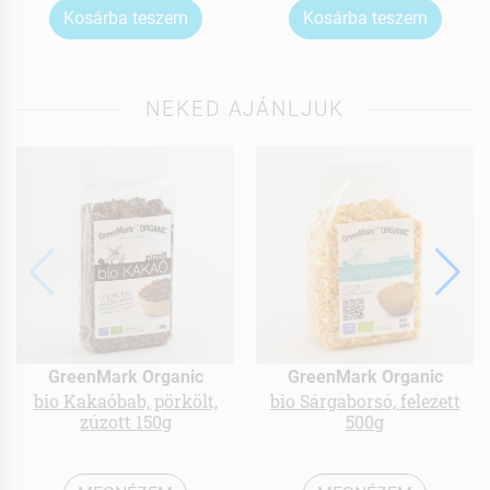
Kosárba teszem
Kosárba teszem
NEKED AJÁNLJUK
GreenMark Organic
GreenMark Organic
bio Kakaóbab, pörkölt,
bio Sárgaborsó, felezett
zúzott 150g
500g