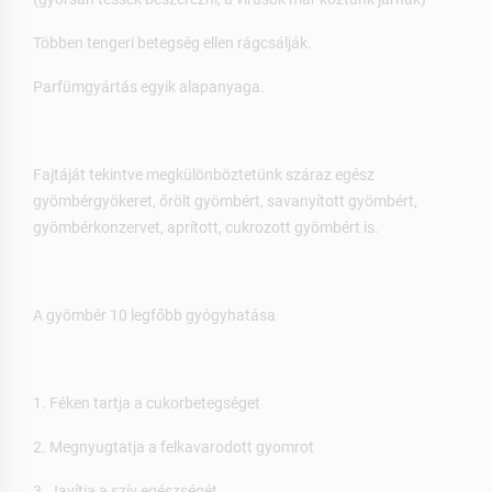
Többen tengeri betegség ellen rágcsálják.
Parfümgyártás egyik alapanyaga.
Fajtáját tekintve megkülönböztetünk száraz egész
gyömbérgyökeret, őrölt gyömbért, savanyított gyömbért,
gyömbérkonzervet, aprított, cukrozott gyömbért is.
A gyömbér 10 legfőbb gyógyhatása
1. Féken tartja a cukorbetegséget
2. Megnyugtatja a felkavarodott gyomrot
3. Javítja a szív egészségét