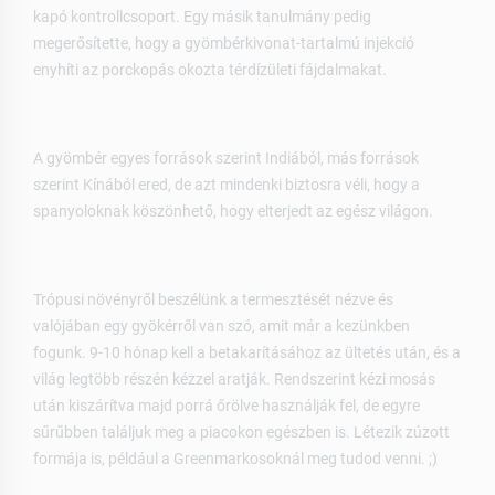
kapó kontrollcsoport. Egy másik tanulmány pedig
megerősítette, hogy a gyömbérkivonat-tartalmú injekció
enyhíti az porckopás okozta térdízületi fájdalmakat.
A gyömbér egyes források szerint Indiából, más források
szerint Kínából ered, de azt mindenki biztosra véli, hogy a
spanyoloknak köszönhető, hogy elterjedt az egész világon.
Trópusi növényről beszélünk a termesztését nézve és
valójában egy gyökérről van szó, amit már a kezünkben
fogunk. 9-10 hónap kell a betakarításához az ültetés után, és a
világ legtöbb részén kézzel aratják. Rendszerint kézi mosás
után kiszárítva majd porrá őrölve használják fel, de egyre
sűrűbben találjuk meg a piacokon egészben is. Létezik zúzott
formája is, például a Greenmarkosoknál meg tudod venni. ;)