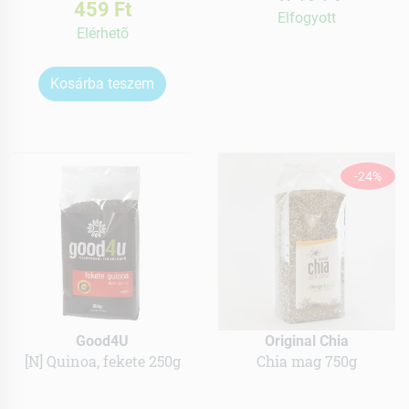
459 Ft
Elfogyott
Elérhetõ
Kosárba teszem
-24%
Good4U
Original Chia
[N] Quinoa, fekete 250g
Chia mag 750g