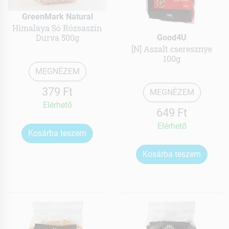
GreenMark Natural
Himalaya Só Rózsaszín
Durva 500g
Good4U
[N] Aszalt cseresznye
100g
MEGNÉZEM
379 Ft
MEGNÉZEM
Elérhetõ
649 Ft
Elérhetõ
Kosárba teszem
Kosárba teszem