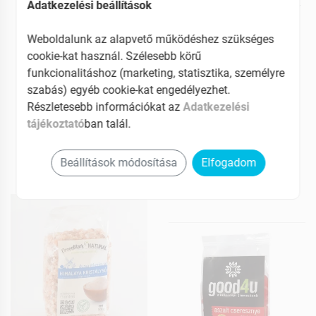
Adatkezelési beállítások
Goccia d'oro Szőlőmag
[N] Aszalt gyömbér 100g
olaj 1L Puglia
Weboldalunk az alapvető működéshez szükséges
cookie-kat használ. Szélesebb körű
MEGNÉZEM
MEGNÉZEM
funkcionalitáshoz (marketing, statisztika, személyre
szabás) egyéb cookie-kat engedélyezhet.
4149 Ft
599 Ft
Részletesebb információkat az
Adatkezelési
539 Ft
Elérhetõ
tájékoztató
ban talál.
Elérhetõ
Kosárba teszem
Beállítások módosítása
Elfogadom
Kosárba teszem