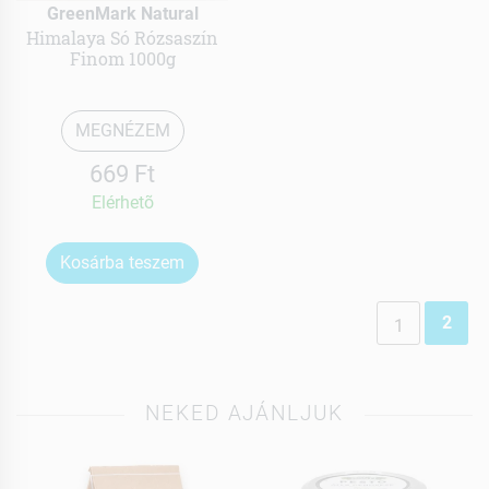
GreenMark Natural
Himalaya Só Rózsaszín
Finom 1000g
MEGNÉZEM
669 Ft
Elérhetõ
Kosárba teszem
2
1
NEKED AJÁNLJUK