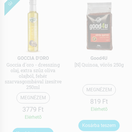
ÚJ
GOCCIA D'ORO
Good4U
Goccia d'oro - dresszing
[N] Quinoa, vörös 250g
olaj, extra szűz olíva
olajból, fehér
szarvasgombával ízesítve
250ml
MEGNÉZEM
MEGNÉZEM
819 Ft
3779 Ft
Elérhetõ
Elérhetõ
Kosárba teszem