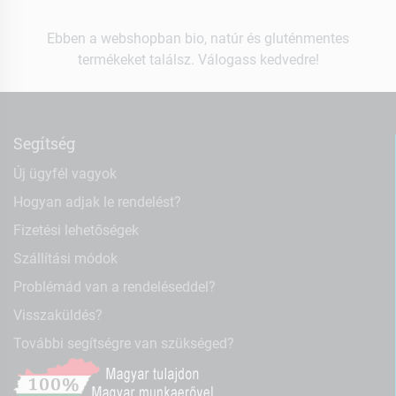
Ebben a webshopban bio, natúr és gluténmentes
termékeket találsz. Válogass kedvedre!
Segítség
Új ügyfél vagyok
Hogyan adjak le rendelést?
Fizetési lehetőségek
Szállítási módok
Problémád van a rendeléseddel?
Visszaküldés?
További segítségre van szükséged?