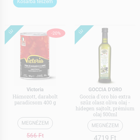
Kosárba teszem
ÚJ
ÚJ
-20%
Victoria
GOCCIA D'ORO
Hámozott, darabolt
Goccia d'oro bio extra
paradicsom 400 g
szűz olasz olíva olaj -
hidegen sajtolt, prémium
olaj 500ml
MEGNÉZEM
MEGNÉZEM
566 Ft
4719 Ft