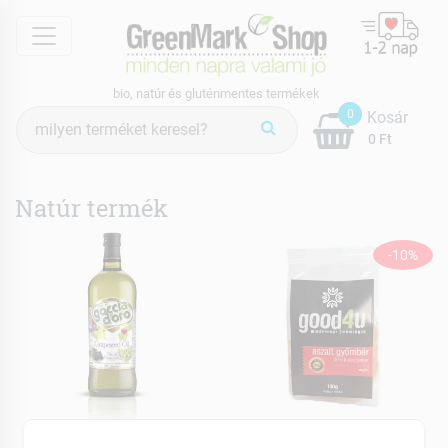
menu
bio, natúr és gluténmentes termékek
Termék
0
Kosár
keresés
0 Ft
Natúr termék
-10%
GOCCIA D'ORO
Good4U