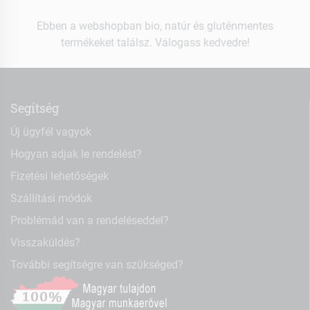
Ebben a webshopban bio, natúr és gluténmentes
termékeket találsz. Válogass kedvedre!
Segítség
Új ügyfél vagyok
Hogyan adjak le rendelést?
Fizetési lehetőségek
Szállítási módok
Problémád van a rendeléseddel?
Visszaküldés?
További segítségre van szükséged?