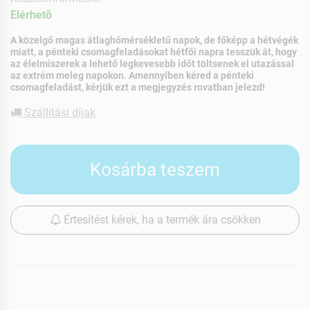
Elérhetõ
A közelgő magas átlaghőmérsékletű napok, de főképp a hétvégék
miatt, a pénteki csomagfeladásokat hétfői napra tesszük át, hogy
az élelmiszerek a lehető legkevesebb időt töltsenek el utazással
az extrém meleg napokon. Amennyiben kéred a pénteki
csomagfeladást, kérjük ezt a megjegyzés rovatban jelezd!
Szállítási díjak
Kosárba teszem
Értesítést kérek, ha a termék ára csökken