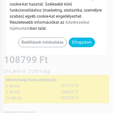
cookie-kat használ. Szélesebb körű
funkcionalitáshoz (marketing, statisztika, személyre
szabás) egyéb cookie-kat engedélyezhet.
Részletesebb információkat az
Adatkezelési
tájékoztató
ban talál.
Beállítások módosítása
Elfogadom
108799 Ft
27% ÁFÁ-val , [7253 Ft/kg]
Mennyiségi kedvezmények:
2 db-tól
107711 Ft
5 db-tól
106623 Ft
10 db-tól
105535 Ft
Készletinformáció: