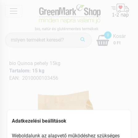
menu
bio, natúr és gluténmentes termékek
Termék
0
Kosár
keresés
0 Ft
bio Quinoa pehely 15kg
Tartalom: 15 kg
EAN: 2010000103456
Adatkezelési beállítások
Weboldalunk az alapvető működéshez szükséges