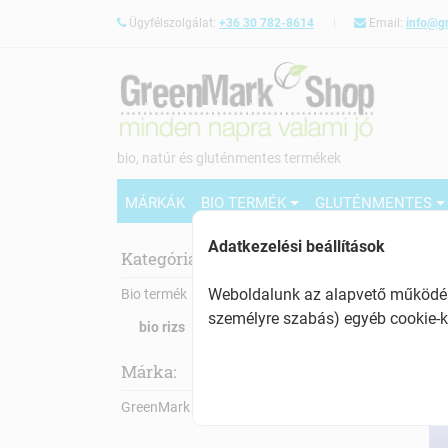
Ügyfélszolgálat:
+36 30 782-8614
Email:
info@g
bio, natúr és gluténmentes termékek
MÁRKÁK
BIO TERMÉK
GLUTÉNMENTES
Adatkezelési beállítások
bio 
Kategóriák:
Weboldalunk az alapvető működésh
Bio termék
személyre szabás) egyéb cookie-k
bio rizs
Márka:
GreenMark Organic (7)