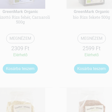
GreenMark Organic
GreenMark Organic
izottó Rizs fehér, Carnaroli
bio Rizs fekete 500g
500g
MEGNÉZEM
MEGNÉZEM
2309 Ft
2599 Ft
Elérhetõ
Elérhetõ
Kosárba teszem
Kosárba teszem