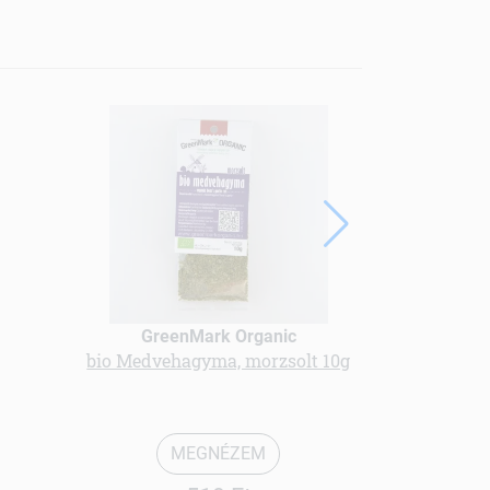
GreenMark Organic
Gree
bio Medvehagyma, morzsolt 10g
BIO ZABPEH
MEGNÉZEM