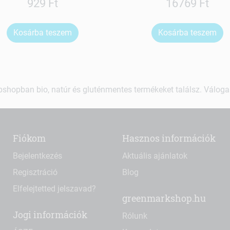
929 Ft
16769 Ft
Kosárba teszem
Kosárba teszem
shopban bio, natúr és gluténmentes termékeket találsz. Váloga
Fiókom
Hasznos információk
Bejelentkezés
Aktuális ajánlatok
Regisztráció
Blog
Elfelejtetted jelszavad?
greenmarkshop.hu
Jogi információk
Rólunk