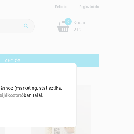
Belépés
Regisztráció
0
Kosár
0 Ft
G
AKCIÓS
shoz (marketing, statisztika,
tájékoztató
ban talál.