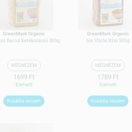
GreenMark Organic
GreenMark Organic
Rizs Barna kerekszemű 500g
bio Vörös Rizs 500g
MEGNÉZEM
MEGNÉZEM
1699 Ft
1789 Ft
Elérhetõ
Elérhetõ
Kosárba teszem
Kosárba teszem