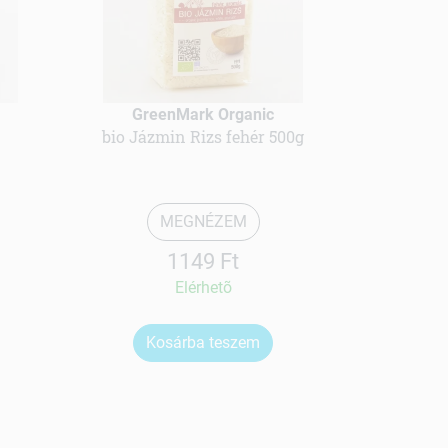
GreenMark Organic
bio Jázmin Rizs fehér 500g
MEGNÉZEM
1149 Ft
Elérhetõ
Kosárba teszem