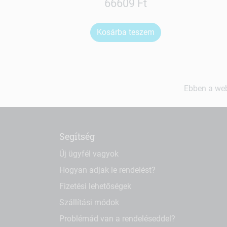
66609 Ft
Kosárba teszem
Ebben a web
Segítség
Új ügyfél vagyok
Hogyan adjak le rendelést?
Fizetési lehetőségek
Szállítási módok
Problémád van a rendeléseddel?