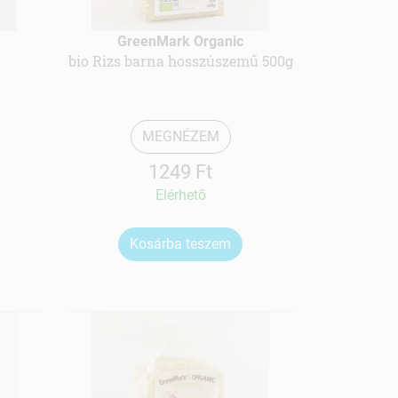
GreenMark Organic
bio Rizs barna hosszúszemű 500g
MEGNÉZEM
1249 Ft
Elérhetõ
Kosárba teszem