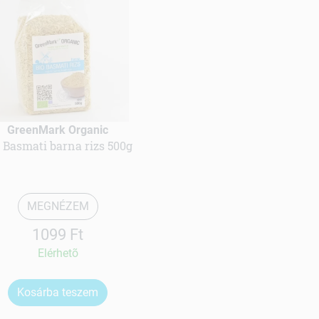
GreenMark Organic
o Basmati barna rizs 500g
MEGNÉZEM
1099 Ft
Elérhetõ
Kosárba teszem