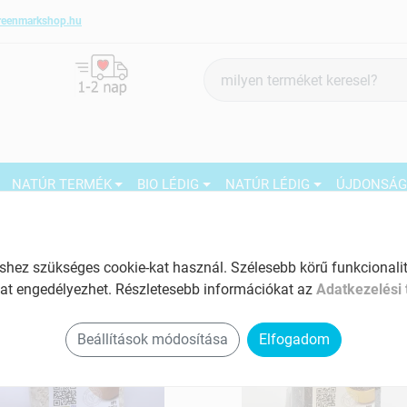
reenmarkshop.hu
Termék
keresés
NATÚR TERMÉK
BIO LÉDIG
NATÚR LÉDIG
ÚJDONSÁ
rizs
ez szükséges cookie-kat használ. Szélesebb körű funkcionalitá
at engedélyezhet. Részletesebb információkat az
Adatkezelési 
Beállítások módosítása
Elfogadom