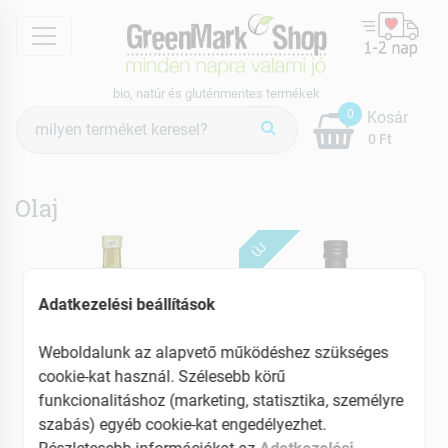
menu
bio, natúr és gluténmentes termékek
Termék
0
Kosár
keresés
0 Ft
Olaj
ÚJ
Adatkezelési beállítások
Weboldalunk az alapvető működéshez szükséges
cookie-kat használ. Szélesebb körű
funkcionalitáshoz (marketing, statisztika, személyre
szabás) egyéb cookie-kat engedélyezhet.
GOCCIA D'ORO
GOCCIA D'ORO