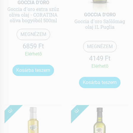
GOCCIA D'ORO
Goccia d'oro extra szűz
olíva olaj - CORATINA
GOCCIA D'ORO
olíva bogyóból 500ml
Goccia d'oro Szőlőmag
olaj 1L Puglia
MEGNÉZEM
6859 Ft
MEGNÉZEM
Elérhetõ
4149 Ft
Elérhetõ
Kosárba teszem
Kosárba teszem
ÚJ
ÚJ