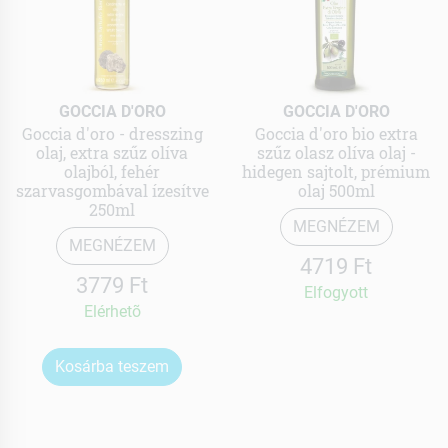
GOCCIA D'ORO
GOCCIA D'ORO
Goccia d'oro - dresszing
Goccia d'oro bio extra
olaj, extra szűz olíva
szűz olasz olíva olaj -
olajból, fehér
hidegen sajtolt, prémium
szarvasgombával ízesítve
olaj 500ml
250ml
MEGNÉZEM
MEGNÉZEM
4719 Ft
3779 Ft
Elfogyott
Elérhetõ
Kosárba teszem