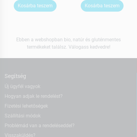
Kosárba teszem
Kosárba teszem
Ebben a webshopban bio, natúr és gluténmentes
termékeket találsz. Válogass kedvedre!
Segítség
Új ügyfél vagyok
Hogyan adjak le rendelést?
Fizetési lehetőségek
Szállítási módok
Problémád van a rendeléseddel?
Visszaküldés?