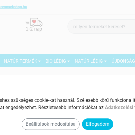
reenmarkshop.hu
Termék
keresés
NATÚR TERMÉK
BIO LÉDIG
NATÚR LÉDIG
ÚJDONSÁ
ig bio dió, mogyoró
ez szükséges cookie-kat használ. Szélesebb körű funkcionalitá
at engedélyezhet. Részletesebb információkat az
Adatkezelési 
Beállítások módosítása
Elfogadom