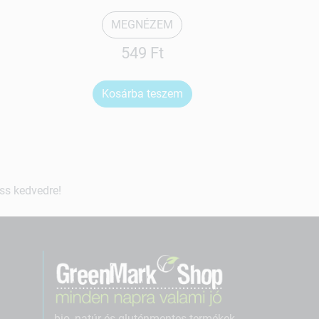
MEGNÉZEM
549 Ft
1
Kosárba teszem
Ko
ss kedvedre!
bio, natúr és gluténmentes termékek