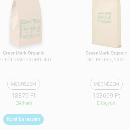
GreenMark Organic
GreenMark Organic
IO FÖLDIMOGYORÓ 5KG
BIO DIÓBÉL, 20KG
MEGNÉZEM
MEGNÉZEM
18879 Ft
153699 Ft
Elérhetõ
Elfogyott
Kosárba teszem