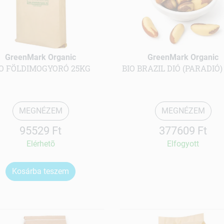
GreenMark Organic
GreenMark Organic
IO FÖLDIMOGYORÓ 25KG
BIO BRAZIL DIÓ (PARADIÓ)
MEGNÉZEM
MEGNÉZEM
95529 Ft
377609 Ft
Elérhetõ
Elfogyott
Kosárba teszem