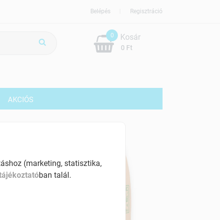
Belépés
Regisztráció
0
Kosár
0 Ft
G
AKCIÓS
shoz (marketing, statisztika,
tájékoztató
ban talál.