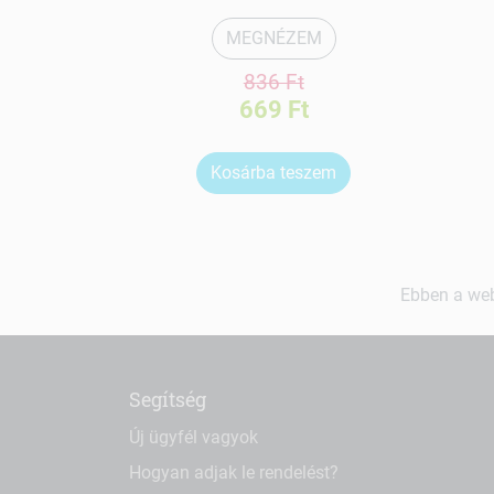
MEGNÉZEM
836 Ft
669 Ft
Kosárba teszem
Ebben a web
Segítség
Új ügyfél vagyok
Hogyan adjak le rendelést?