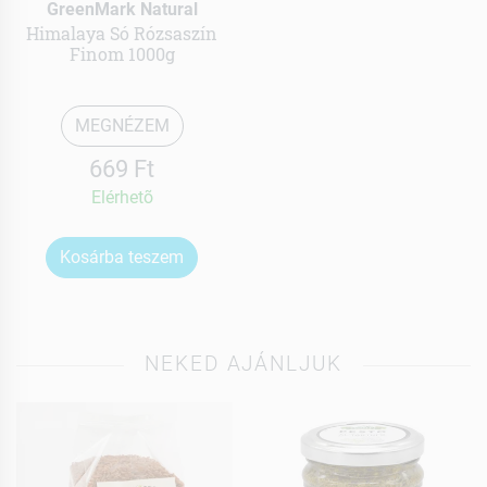
GreenMark Natural
Himalaya Só Rózsaszín
Finom 1000g
MEGNÉZEM
669 Ft
Elérhetõ
Kosárba teszem
NEKED AJÁNLJUK