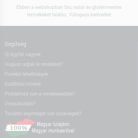
Ebben a webshopban bio, natúr és gluténmentes
termékeket találsz. Válogass kedvedre!
Segítség
Új ügyfél vagyok
Hogyan adjak le rendelést?
Fizetési lehetőségek
Szállítási módok
Problémád van a rendeléseddel?
Visszaküldés?
További segítségre van szükséged?