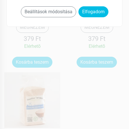
Himalaya Só Rózsaszín
Himalaya Só Rózsaszín
Finom 500g
Durva 500g
Beállítások módosítása
Elfogadom
MEGNÉZEM
MEGNÉZEM
379 Ft
379 Ft
Elérhetõ
Elérhetõ
Kosárba teszem
Kosárba teszem