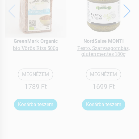
GreenMark Organic
NordSalse MONTI
bio Vörös Rizs 500g
Pesto, Szarvasgombás,
gluténmentes 180g
MEGNÉZEM
MEGNÉZEM
1789 Ft
1699 Ft
Kosárba teszem
Kosárba teszem