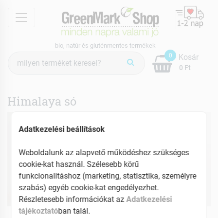
menu
bio, natúr és gluténmentes termékek
Termék
0
Kosár
keresés
0 Ft
Himalaya só
Adatkezelési beállítások
Weboldalunk az alapvető működéshez szükséges
cookie-kat használ. Szélesebb körű
funkcionalitáshoz (marketing, statisztika, személyre
szabás) egyéb cookie-kat engedélyezhet.
Részletesebb információkat az
Adatkezelési
tájékoztató
ban talál.
GreenMark Natural
GreenMark Natural