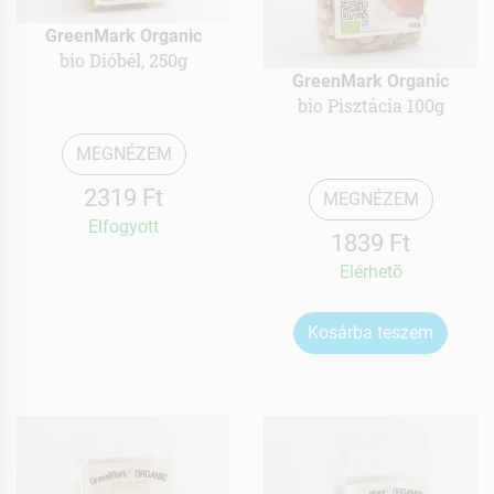
GreenMark Organic
bio Dióbél, 250g
GreenMark Organic
bio Pisztácia 100g
MEGNÉZEM
2319 Ft
MEGNÉZEM
Elfogyott
1839 Ft
Elérhetõ
Kosárba teszem