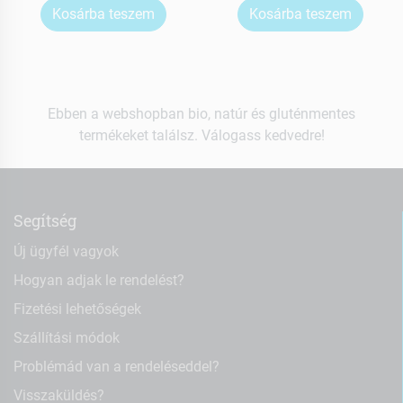
Kosárba teszem
Kosárba teszem
Ebben a webshopban bio, natúr és gluténmentes
termékeket találsz. Válogass kedvedre!
Segítség
Új ügyfél vagyok
Hogyan adjak le rendelést?
Fizetési lehetőségek
Szállítási módok
Problémád van a rendeléseddel?
Visszaküldés?