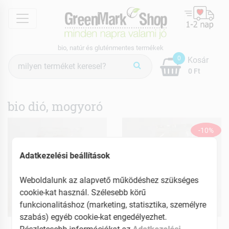
menu
bio, natúr és gluténmentes termékek
Termék
0
Kosár
keresés
0 Ft
bio dió, mogyoró
-10%
Adatkezelési beállítások
Weboldalunk az alapvető működéshez szükséges
cookie-kat használ. Szélesebb körű
funkcionalitáshoz (marketing, statisztika, személyre
szabás) egyéb cookie-kat engedélyezhet.
GreenMark Organic
GreenMark Organic