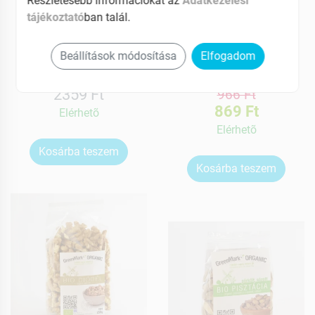
Részletesebb információkat az
Adatkezelési
bio Brazil dió (paradió)
bio Földimogyoró 200g
tájékoztató
ban talál.
100g
Beállítások módosítása
Elfogadom
MEGNÉZEM
MEGNÉZEM
2359 Ft
966 Ft
869 Ft
Elérhetõ
Elérhetõ
Kosárba teszem
Kosárba teszem